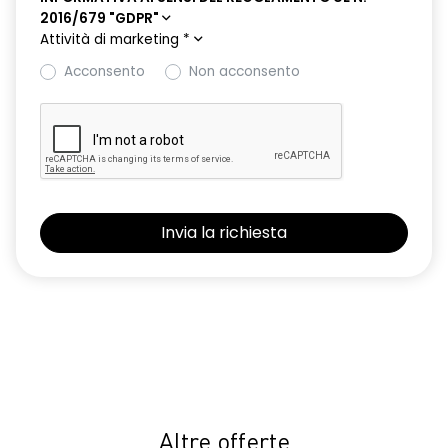
mantenimento della corsia
2016/679 "GDPR"
Attività di marketing
*
Fari full LED adaptive vision con funzione fendinebbia
Acconsento
Non acconsento
freno di stazionamento elettrico con funzione autohold
gruppi ottici posteriori a led
hands-free card per apertura/chiusura porte, avviamento
motore, animazione benvenuto e arrivederci
HAR00
indicatori di direzione laterali
luce di arresto posteriore
luci di cortesia interne a led
luci diurne a LED
lunotto posteriore con funzione sbrinamento
Altre offerte