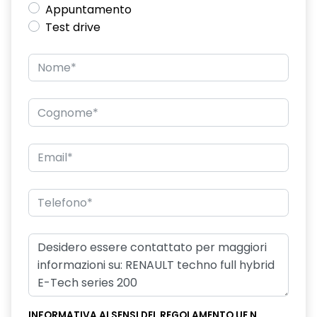
Appuntamento
climatizzatore automatico bi-zona
Test drive
commutazione automatica abbaglianti/ anabbaglianti
console centrale alta con bracciolo portaoggetti scorrevole
disattivazione ADAS
disattivazione manuale airbag passeggero
distance warning avviso distanza di sicurezza
driver display L-Shape da 12,3''
eCall funzionalità soggetta a copertura di rete;
compatibilità 2G/3G o 4G/5G a seconda del veicolo
ecomode
effetto 3D filigranato, e indicatori di direzione dinamici fari
posteriori
emergency lane keep assist assistenza d'emergenza al
INFORMATIVA AI SENSI DEL REGOLAMENTO UE N.