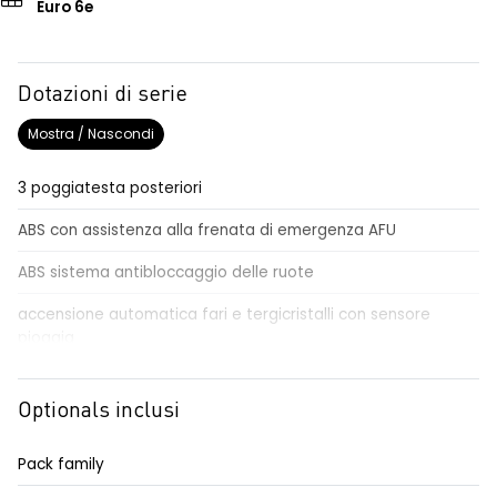
Euro 6e
Dotazioni di serie
Mostra / Nascondi
3 poggiatesta posteriori
ABS con assistenza alla frenata di emergenza AFU
ABS sistema antibloccaggio delle ruote
accensione automatica fari e tergicristalli con sensore
pioggia
Aggiornamento del sistema, incluso per 5 anni
Optionals inclusi
airbag centrale, airbag laterali e a tendina anteriori e
posteriori
Pack family
airbag frontale conducente e passeggero disattivabile