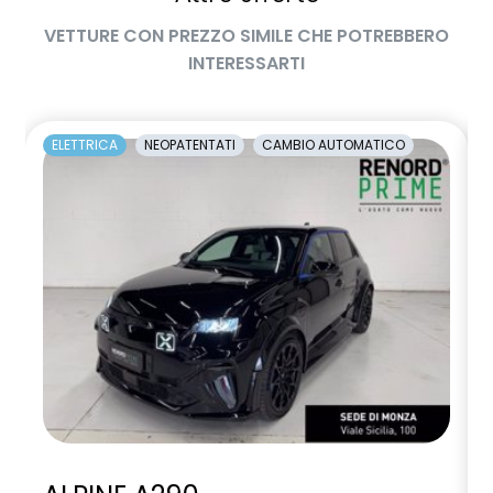
manuale di uso e manutenzione digitale
VETTURE CON PREZZO SIMILE CHE POTREBBERO
Manutenzione Connessa, incluso per 8 anni
INTERESSARTI
multi-sense a 4 modalità con ambient lighting
occupant safety exit
ELETTRICA
NEOPATENTATI
CAMBIO AUTOMATICO
openR link con Driver Display 12.3", touch 12",wireless
replication, Arkamys Sound Sistem, nav+GAS
Pacchetto Guida Connessa, incluso per 5 anni
Pacchetto Remote Control, incluso per 5 anni
Pack standard connectivity, tramite app my rnlt
palette frenata rigenerativa al volante
parking camera posteriore HD
piano bagagli rimovibile
poggiatesta frontale regolabile a 2 vie