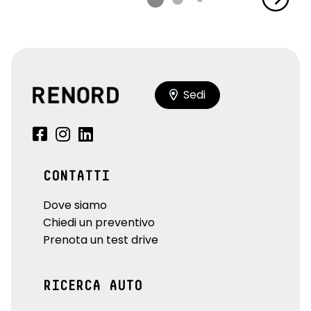
seat belt reminder sedili conducente, passeggero e sedili
posteriori
sellerie in misto TEP / tessuto in nero titanio con cuciture
argentate
sensori di parcheggio anteriori e laterali
Sedi
shift indicator, indicatore cambio marcia
sistema di frenata d'emergenza attiva
sistema di purificazione aria abitacolo
CONTATTI
sistema isofix
Dove siamo
sistema monitoraggio pressione pneumatici indiretto
Chiedi un preventivo
Prenota un test drive
volante in TEP
volante regolabile in altezza e profondità
RICERCA AUTO