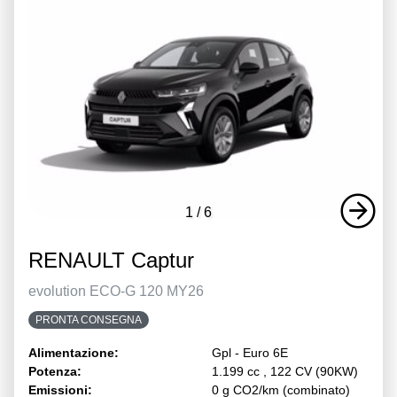
1
/
6
RENAULT Captur
evolution ECO-G 120 MY26
PRONTA CONSEGNA
Alimentazione:
Gpl - Euro 6E
Potenza:
1.199 cc , 122 CV (90KW)
Emissioni:
0 g CO2/km (combinato)