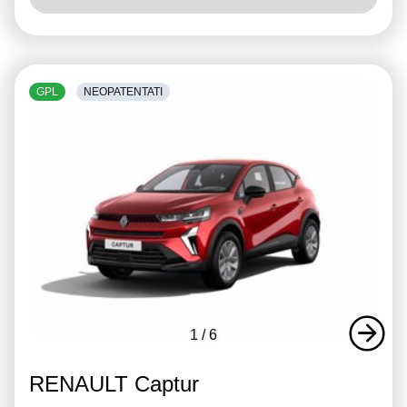
GPL
NEOPATENTATI
1
/
6
RENAULT Captur