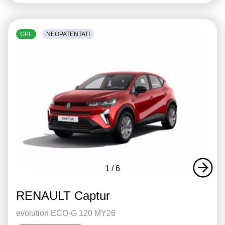
GPL
NEOPATENTATI
1
/
6
RENAULT Captur
evolution ECO-G 120 MY26