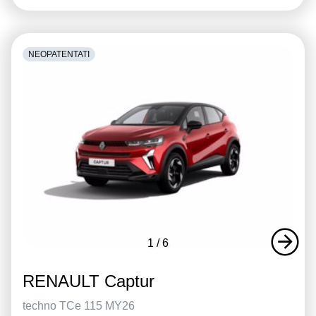
NEOPATENTATI
1
/
6
RENAULT Captur
techno TCe 115 MY26