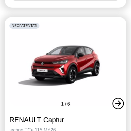
NEOPATENTATI
1
/
6
RENAULT Captur
techno TCe 115 MY26