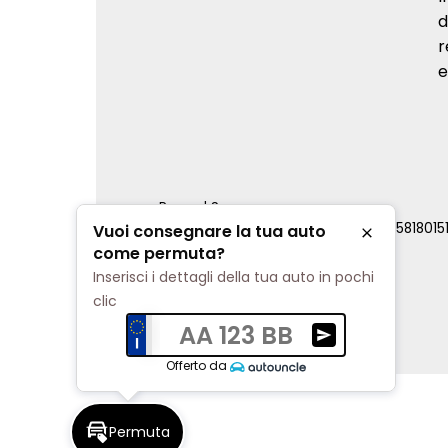
d
r
e
Renord S.p.a.
REA Milano 810796 | P.IVA e C.F. 0085818015
Vuoi consegnare la tua auto
Chiudi
Cookie Policy
come permuta?
Privacy Policy
Inserisci i dettagli della tua auto in pochi
Impostazioni di tracciamento
clic
AA 123 BB
Ricevi una valuta
Offerto da
Permuta