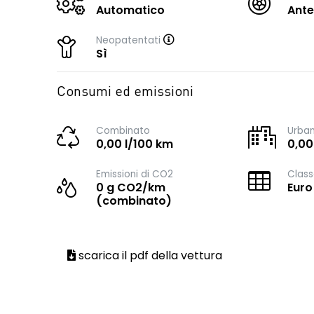
Automatico
Ante
Neopatentati
Sì
Consumi ed emissioni
Combinato
Urba
0,00 l/100 km
0,00
Emissioni di CO2
Class
0 g CO2/km
Euro
(combinato)
scarica il pdf della vettura