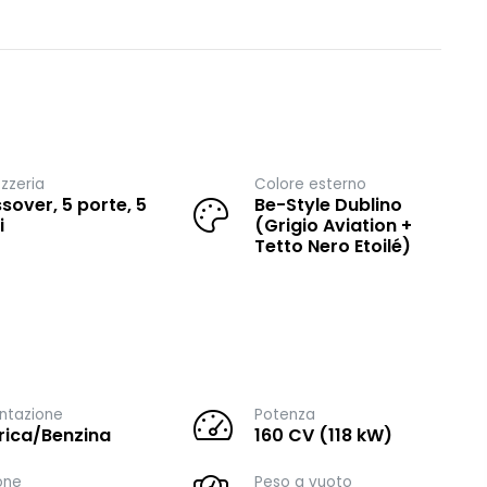
zzeria
Colore esterno
sover, 5 porte, 5
Be-Style Dublino
i
(Grigio Aviation +
Tetto Nero Etoilé)
ntazione
Potenza
trica/Benzina
160 CV (118 kW)
one
Peso a vuoto