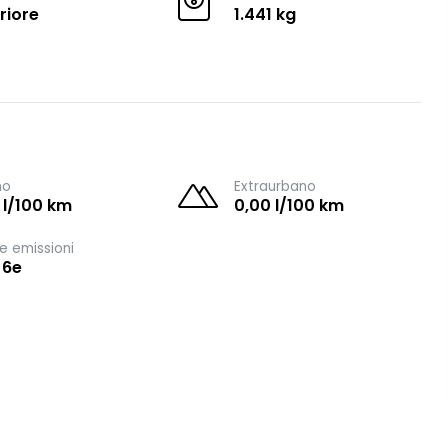
riore
1.441 kg
no
Extraurbano
 l/100 km
0,00 l/100 km
e emissioni
 6e