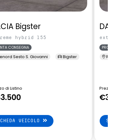
CIA Bigster
DACIA Bigs
reme hybrid 155
extreme hybri
ONTA CONSEGNA
PRONTA CONSEGNA
enord Sesto S. Giovanni
Bigster
Renord Sesto S. 
o di Listino
Prezzo di Listino
3.500
€32.650
SCHEDA VEICOLO
SCHEDA VEI