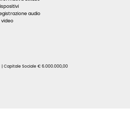
ispositivi
egistrazione audio
 video
1 | Capitale Sociale € 6.000.000,00
zione della tua auto senza impegno