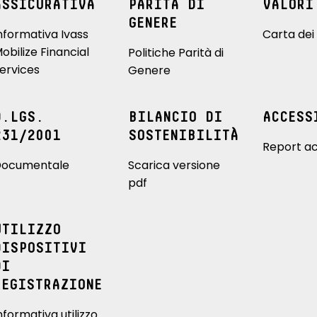
ASSICURATIVA
PARITÀ DI
VALORI
GENERE
nformativa Ivass
Carta dei 
obilize Financial
Politiche Parità di
ervices
Genere
D.LGS.
BILANCIO DI
ACCESS
231/2001
SOSTENIBILITÀ
Report ac
ocumentale
Scarica versione
pdf
UTILIZZO
DISPOSITIVI
DI
REGISTRAZIONE
nformativa utilizzo