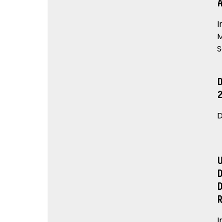
I
M
S
D
I