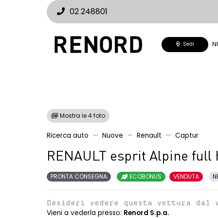
02 248801
N
Sedi
Mostra le 4 foto
Ricerca auto
Nuove
Renault
Captur
RENAULT esprit Alpine full
PRONTA CONSEGNA
ECOBONUS
VENDUTA
N
Desideri vedere questa vettura dal 
Vieni a vederla presso:
Renord S.p.a.