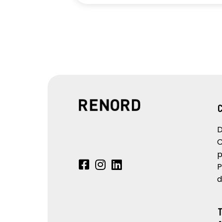
D
C
p
P
d