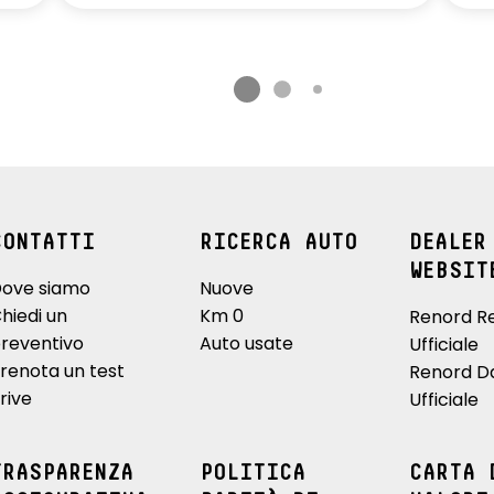
CONTATTI
RICERCA AUTO
DEALER
WEBSIT
ove siamo
Nuove
hiedi un
Km 0
Renord R
reventivo
Auto usate
Ufficiale
renota un test
Renord D
rive
Ufficiale
TRASPARENZA
POLITICA
CARTA 