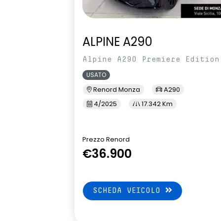
ALPINE A290
Alpine A290 Premiere Edition
USATO
Renord Monza
A290
4/2025
17.342 Km
Prezzo Renord
€36.900
SCHEDA VEICOLO