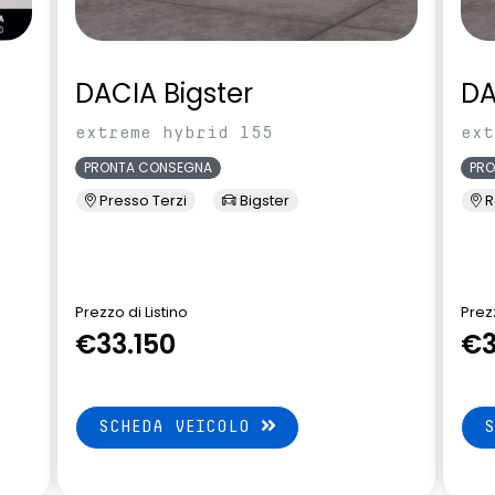
DACIA Bigster
DA
extreme hybrid 155
ext
PRONTA CONSEGNA
PR
Presso Terzi
Bigster
R
Prezzo di Listino
Prezz
€33.150
€3
SCHEDA VEICOLO