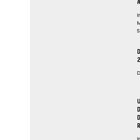
I
M
S
D
I