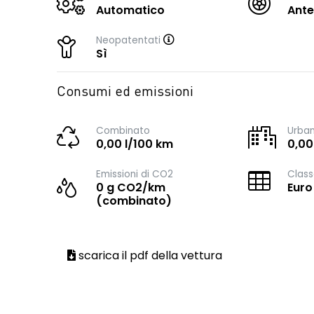
Automatico
Ante
Neopatentati
Sì
Consumi ed emissioni
Combinato
Urba
0,00 l/100 km
0,00
Emissioni di CO2
Class
0 g CO2/km
Euro
(combinato)
scarica il pdf della vettura