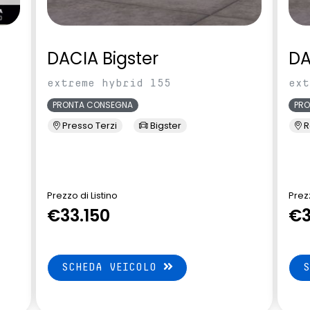
DACIA Bigster
DA
extreme hybrid 155
ext
PRONTA CONSEGNA
PR
Presso Terzi
Bigster
R
Prezzo di Listino
Prezz
€33.150
€3
SCHEDA VEICOLO