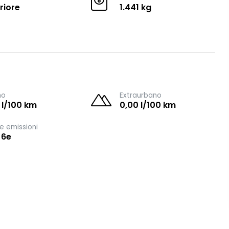
riore
1.441 kg
no
Extraurbano
 l/100 km
0,00 l/100 km
e emissioni
 6e