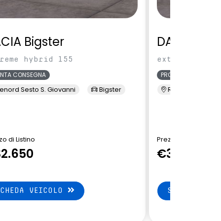
CIA Bigster
DACIA Bigs
reme hybrid 155
extreme hybri
ONTA CONSEGNA
PRONTA CONSEGNA
enord Sesto S. Giovanni
Bigster
Renord Sesto S. 
o di Listino
Prezzo di Listino
2.650
€33.500
SCHEDA VEICOLO
SCHEDA VEI