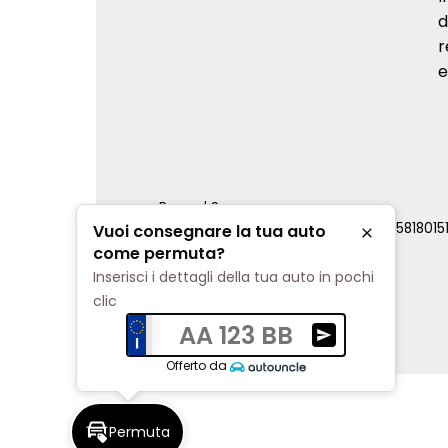
d
r
e
Renord S.p.a.
REA Milano 810796 | P.IVA e C.F. 0085818015
Vuoi consegnare la tua auto
Chiudi
Cookie Policy
come permuta?
Privacy Policy
Inserisci i dettagli della tua auto in pochi
Impostazioni di tracciamento
clic
AA 123 BB
Ricevi una valuta
Offerto da
Permuta