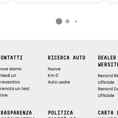
CONTATTI
RICERCA AUTO
DEALER
WEBSIT
ove siamo
Nuove
hiedi un
Km 0
Renord R
reventivo
Auto usate
Ufficiale
renota un test
Renord D
rive
Ufficiale
TRASPARENZA
POLITICA
CARTA 