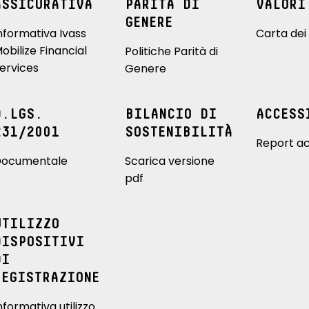
ASSICURATIVA
PARITÀ DI
VALORI
GENERE
nformativa Ivass
Carta dei 
obilize Financial
Politiche Parità di
ervices
Genere
D.LGS.
BILANCIO DI
ACCESS
231/2001
SOSTENIBILITÀ
Report ac
ocumentale
Scarica versione
pdf
UTILIZZO
DISPOSITIVI
DI
REGISTRAZIONE
nformativa utilizzo