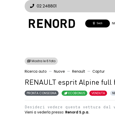
02 248801
N
Sedi
Mostra le 6 foto
Ricerca auto
Nuove
Renault
Captur
RENAULT esprit Alpine full
PRONTA CONSEGNA
ECOBONUS
VENDUTA
N
Desideri vedere questa vettura dal 
Vieni a vederla presso:
Renord S.p.a.