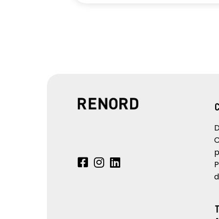
D
C
p
P
d