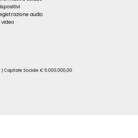
ispositivi
egistrazione audio
 video
1 | Capitale Sociale € 6.000.000,00
zione della tua auto senza impegno