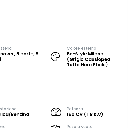
zzeria
Colore esterno
sover, 5 porte, 5
Be-Style Milano
i
(Grigio Cassiopea +
Tetto Nero Etoilé)
ntazione
Potenza
trica/Benzina
160 CV (118 kW)
one
Peso a vuoto