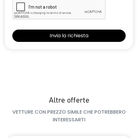
SHAPE
flying consolle
frecce di direzione
freno di stazionamento elettrico con funzione Auto-Hold
gas climatizzatore 1234YF
HARM03
illuminazione interna a LED anteriore e posteriore
indicatore cambio marcia
limitatore di velocità a 180 km/h
Altre offerte
luci diurne a LED con firma luminosa C-shape
VETTURE CON PREZZO SIMILE CHE POTREBBERO
INTERESSARTI
maniglie in tinta carrozzeria
manuale di uso e manutenzione digitale