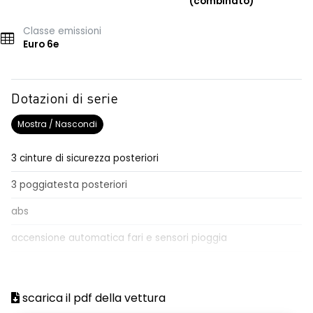
(combinato)
Classe emissioni
Euro 6e
Dotazioni di serie
Mostra / Nascondi
3 cinture di sicurezza posteriori
3 poggiatesta posteriori
abs
accensione automatica fari e sensori pioggia
adaptative cruise control
adaptative cruise control + lane keeping assist
scarica il pdf della vettura