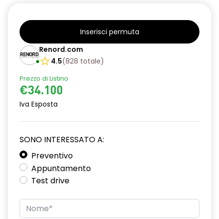
Aggiornamento del sistema, incluso per 5 anni
airbag frontale conducente e passeggero
Inserisci permuta
airbag laterali a tendina anteriori e posteriori
Renord.com
alzacristalli posteriori elettrici impulsionali
4.5
(
828
totale
)
assistenza alla frenata d'emergenza
Prezzo di Listino
€34.100
attacco isofix
Iva Esposta
azacristalli anteriori elettrici e impulsionali
blind spot warning and rear detection with emergency lane
SONO INTERESSATO A:
keeping assist
Preventivo
caricatore smartphone a induzione
Appuntamento
Test drive
cartografia standard
Chiamata di emergenza E-CALL
climatizzatore automatico