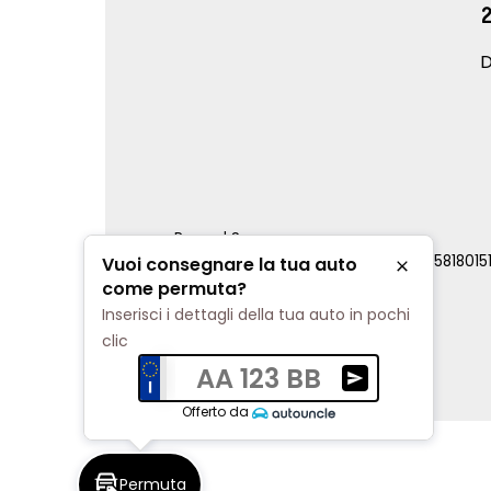
D
Renord S.p.a.
REA Milano 810796 | P.IVA e C.F. 0085818015
Vuoi consegnare la tua auto
Chiudi
Cookie Policy
come permuta?
Privacy Policy
Inserisci i dettagli della tua auto in pochi
Impostazioni di tracciamento
clic
AA 123 BB
Ricevi una valuta
Offerto da
Permuta