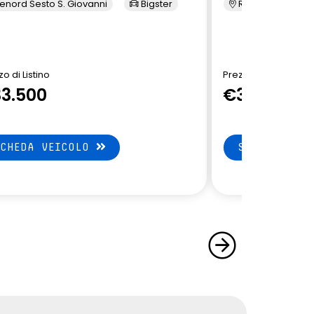
enord Sesto S. Giovanni
Bigster
Renord Sesto S. 
o di Listino
Prezzo di Listino
3.500
€32.650
SCHEDA VEICOLO
SCHEDA VEI