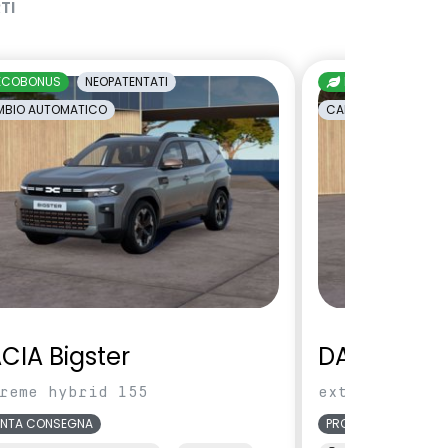
TI
ECOBONUS
NEOPATENTATI
ECOBONUS
NE
BIO AUTOMATICO
CAMBIO AUTOMATI
CIA Bigster
DACIA Bigs
reme hybrid 155
extreme hybri
ONTA CONSEGNA
PRONTA CONSEGNA