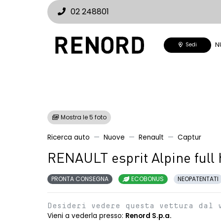
02 248801
N
Sedi
Mostra le 5 foto
Ricerca auto
Nuove
Renault
Captur
RENAULT esprit Alpine full
PRONTA CONSEGNA
ECOBONUS
NEOPATENTATI
Desideri vedere questa vettura dal 
Vieni a vederla presso:
Renord S.p.a.