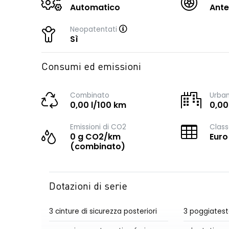
Automatico
Ante
Neopatentati
Sì
Consumi ed emissioni
Combinato
Urba
0,00 l/100 km
0,00
Emissioni di CO2
Class
0 g CO2/km
Euro
(combinato)
Dotazioni di serie
3 cinture di sicurezza posteriori
3 poggiatest