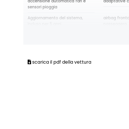
accensione automatica fari e
adaptative c
sensori pioggia
Aggiornamento del sistema,
airbag front
incluso per 5 anni
passeggero
alzacristalli posteriori elettrici
assistenza al
impulsionali
d'emergenz
azacristalli anteriori elettrici e
blind spot w
impulsionali
detection wi
scarica il pdf della vettura
keeping assi
cartografia standard
Chiamata di
design esterno specifico esprit
design intern
Alpine
Alpine
distance warning avviso distanza
doppio fondo
di sicurezza
driver display 10''
e-call chia