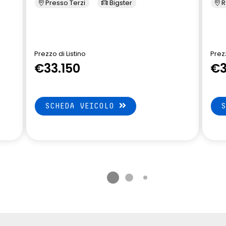
Presso Terzi
Bigster
R
enza cornice
elettricamente
essuto nero jacquard
shark antenna
essuto nero titanio
Alpine
Prezzo di Listino
Prezz
€33.150
€3
renata d'emergenza
volante in pelle
SCHEDA VEICOLO