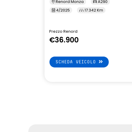
Renord Monza
A290
Frame Less s
4/2025
17.342 Km
sedili posteriori ripiegabili 1/3 - 2/3
sellerie in t
riciclato e t
con imp. blu 
Prezzo Renord
€36.900
sistema di controllo della
sistema di f
pressione pneumatici indiretto
attiva
volante riscaldato
SCHEDA VEICOLO