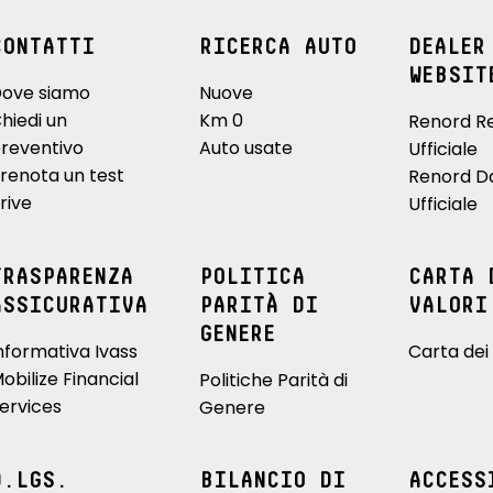
CONTATTI
RICERCA AUTO
DEALER
WEBSIT
ove siamo
Nuove
hiedi un
Km 0
Renord R
reventivo
Auto usate
Ufficiale
renota un test
Renord D
rive
Ufficiale
TRASPARENZA
POLITICA
CARTA 
ASSICURATIVA
PARITÀ DI
VALORI
GENERE
nformativa Ivass
Carta dei 
obilize Financial
Politiche Parità di
ervices
Genere
D.LGS.
BILANCIO DI
ACCESS