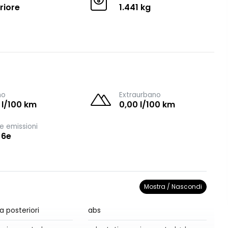
riore
1.441 kg
no
Extraurbano
 l/100 km
0,00 l/100 km
e emissioni
 6e
Mostra / Nascondi
a posteriori
abs