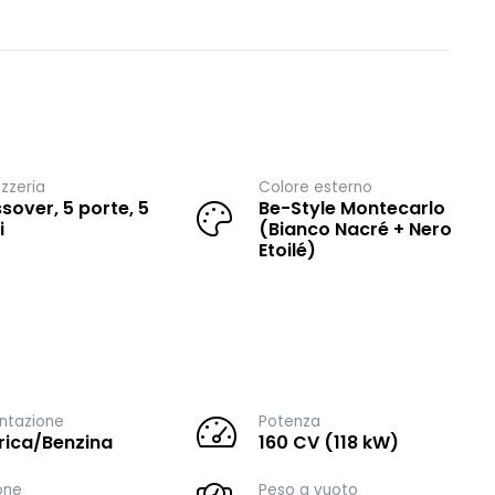
zzeria
Colore esterno
sover, 5 porte, 5
Be-Style Montecarlo
i
(Bianco Nacré + Nero
Etoilé)
ntazione
Potenza
trica/Benzina
160 CV (118 kW)
one
Peso a vuoto