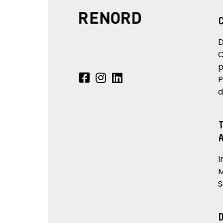
D
C
p
P
d
I
M
S