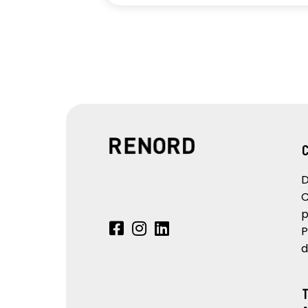
D
C
p
P
d