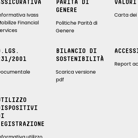
ASSICURATIVA
PARITÀ DI
VALORI
GENERE
nformativa Ivass
Carta dei 
obilize Financial
Politiche Parità di
ervices
Genere
D.LGS.
BILANCIO DI
ACCESS
231/2001
SOSTENIBILITÀ
Report ac
ocumentale
Scarica versione
pdf
UTILIZZO
DISPOSITIVI
DI
REGISTRAZIONE
nformativa utilizzo