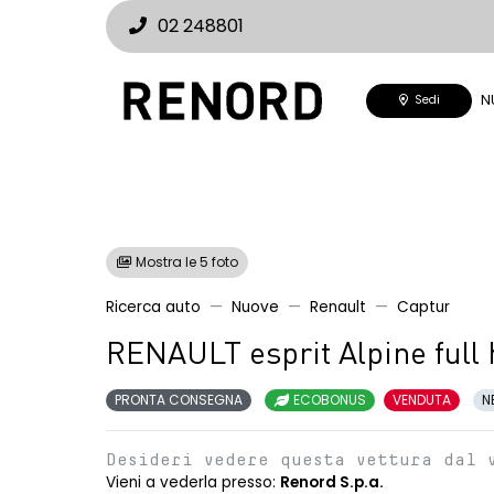
02 248801
N
Sedi
Mostra le 5 foto
Ricerca auto
Nuove
Renault
Captur
RENAULT esprit Alpine full
PRONTA CONSEGNA
ECOBONUS
VENDUTA
N
Desideri vedere questa vettura dal 
Vieni a vederla presso:
Renord S.p.a.