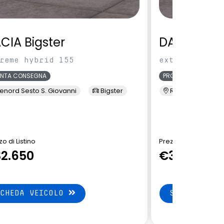
CIA Bigster
DACIA Bigs
reme hybrid 155
extreme hybri
ONTA CONSEGNA
PRONTA CONSEGNA
enord Sesto S. Giovanni
Bigster
Renord Sesto S. 
o di Listino
Prezzo di Listino
2.650
€33.500
SCHEDA VEICOLO
SCHEDA VEI