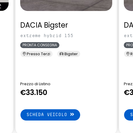
DACIA Bigster
DA
extreme hybrid 155
ext
PRONTA CONSEGNA
PR
Presso Terzi
Bigster
R
Prezzo di Listino
Prezz
€33.150
€3
SCHEDA VEICOLO