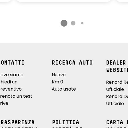
CONTATTI
RICERCA AUTO
DEALER
WEBSIT
ove siamo
Nuove
hiedi un
Km 0
Renord R
reventivo
Auto usate
Ufficiale
renota un test
Renord D
rive
Ufficiale
TRASPARENZA
POLITICA
CARTA 