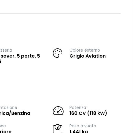
zzeria
Colore esterno
sover, 5 porte, 5
Grigio Aviation
i
ntazione
Potenza
trica/Benzina
160 CV (118 kW)
one
Peso a vuoto
riore
1.441 kg