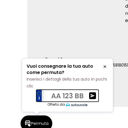
d
r
e
Renord S.p.a.
REA Milano 810796 | P.IVA e C.F. 0085818015
Vuoi consegnare la tua auto
Chiudi
Cookie Policy
come permuta?
Privacy Policy
Inserisci i dettagli della tua auto in pochi
Impostazioni di tracciamento
clic
AA 123 BB
Ricevi una valuta
Offerto da
Permuta