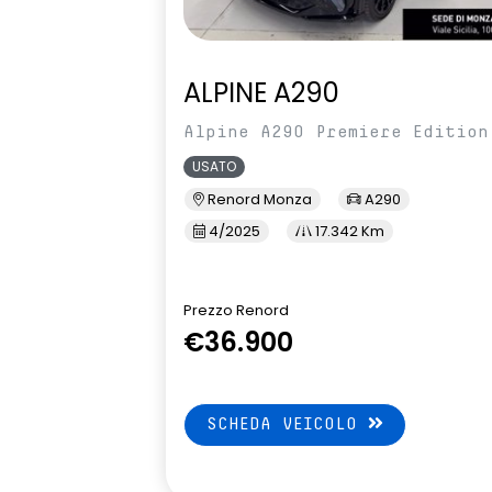
ALPINE A290
Alpine A290 Premiere Edition
USATO
Renord Monza
A290
4/2025
17.342 Km
Prezzo Renord
€36.900
SCHEDA VEICOLO