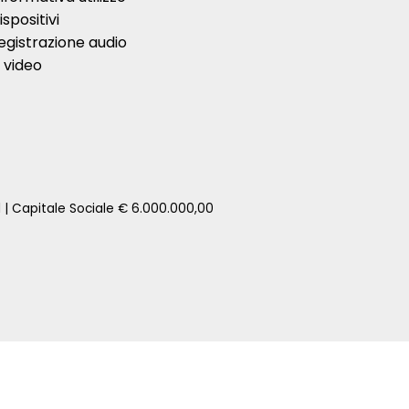
ispositivi
egistrazione audio
 video
1 | Capitale Sociale € 6.000.000,00
zione della tua auto senza impegno