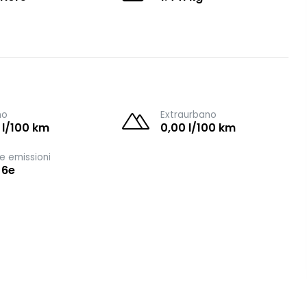
no
Extraurbano
 l/100 km
0,00 l/100 km
e emissioni
 6e