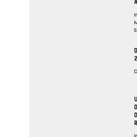
I
M
S
D
I