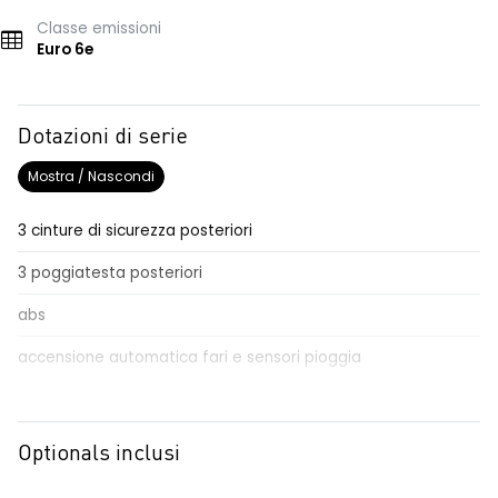
Classe emissioni
Euro 6e
Dotazioni di serie
Mostra / Nascondi
3 cinture di sicurezza posteriori
3 poggiatesta posteriori
abs
accensione automatica fari e sensori pioggia
active driver assist
Aggiornamento del sistema, incluso per 5 anni
Optionals inclusi
airbag frontale conducente e passeggero