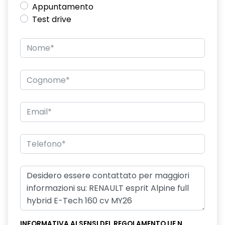
Appuntamento
disattivazione ADAS
Test drive
distance warning avviso distanza di sicurezza
doppio fondo bagagliaio
driver display 10''
eCall funzionalità soggetta a copertura di rete;
compatibilità 2G/3G o 4G/5G a seconda del veicolo
ECLHB4
emergency lane keep assist assistenza d'emergenza al
mantenimento della corsia
fari posteriori FULL LED 3D con firma luminosa dinamica C-
SHAPE
flying consolle
frecce di direzione
INFORMATIVA AI SENSI DEL REGOLAMENTO UE N.