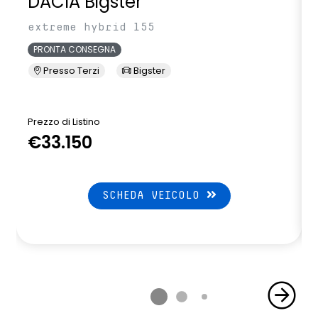
DACIA Bigster
sistema di controllo della pressione pneumatici indiretto
extreme hybrid 155
sistema di frenata d'emergenza attiva
PRONTA CONSEGNA
volante in pelle
Presso Terzi
Bigster
volante riscaldato
Prezzo di Listino
P
€33.150
SCHEDA VEICOLO