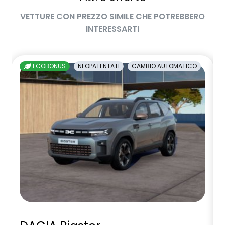
Pacchetto Guida Connessa, incluso per 5 anni
VETTURE CON PREZZO SIMILE CHE POTREBBERO
INTERESSARTI
Pack standard connectivity tramite app my rnlt
predictive eco driving assistant
ECOBONUS
NEOPATENTATI
CAMBIO AUTOMATICO
predisposizione alcolock / alcol interlock
privacy glass
rear cross traffic alert
retrovisore interno fotocromatico Frame Less senza cornice
retrovisori esterni richiudibili elettricamente
sedili posteriori ripiegabili 1/3 - 2/3
sellerie in tessuto nero jacquard riciclato e tessuto nero
titanio con imp. blu Alpine
shark antenna