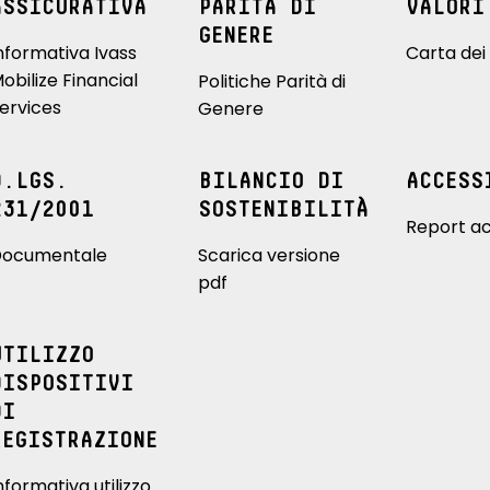
ASSICURATIVA
PARITÀ DI
VALORI
GENERE
nformativa Ivass
Carta dei 
obilize Financial
Politiche Parità di
ervices
Genere
D.LGS.
BILANCIO DI
ACCESS
231/2001
SOSTENIBILITÀ
Report ac
ocumentale
Scarica versione
pdf
UTILIZZO
DISPOSITIVI
DI
REGISTRAZIONE
nformativa utilizzo