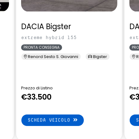
essuto nero jacquard
shark antenna
essuto nero titanio
DACIA Bigster
DA
Alpine
renata d'emergenza
volante in pelle
extreme hybrid 155
ext
PRONTA CONSEGNA
PR
Renord Sesto S. Giovanni
Bigster
R
Prezzo di Listino
Prezz
€33.500
€3
SCHEDA VEICOLO