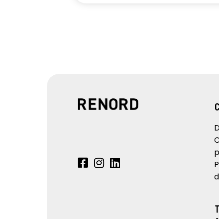
D
C
p
P
d