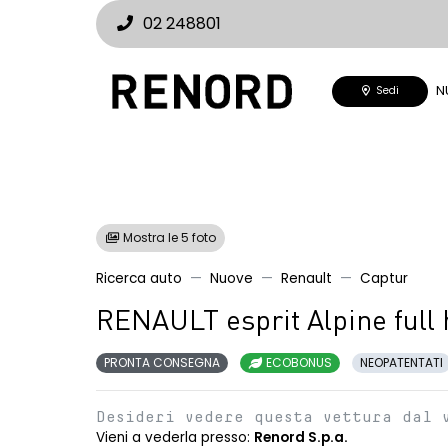
02 248801
N
Sedi
Mostra le 5 foto
Ricerca auto
Nuove
Renault
Captur
RENAULT esprit Alpine full
PRONTA CONSEGNA
ECOBONUS
NEOPATENTATI
Desideri vedere questa vettura dal 
Vieni a vederla presso:
Renord S.p.a.