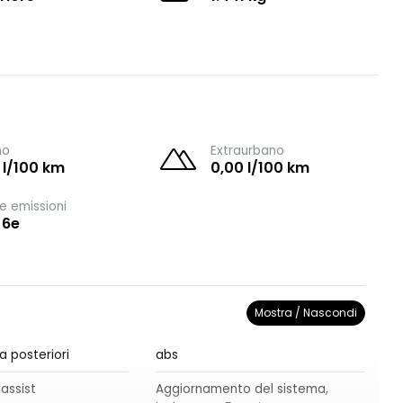
no
Extraurbano
 l/100 km
0,00 l/100 km
e emissioni
 6e
Mostra / Nascondi
a posteriori
abs
 assist
Aggiornamento del sistema,