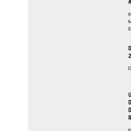
I
M
S
D
I