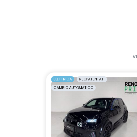
emergency lane keep assist
fari posterio
assistenza d'emergenza al
firma lumino
mantenimento della corsia
frecce di direzione
freno di sta
con funzione
HARM03
indicatore c
V
limitatore di velocità a 180 km/h
luci diurne a
luminosa C-
manuale di uso e manutenzione
Manutenzione
ELETTRICA
NEOPATENTATI
digitale
per 8 anni
CAMBIO AUTOMATICO
occupant safe exit alert
Pacchetto G
incluso per 5
predictive eco driving assistant
predisposizio
interlock
rear cross traffic alert
retrovisore 
Frame Less s