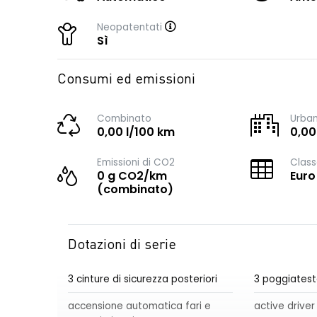
Neopatentati
Sì
Consumi ed emissioni
Combinato
Urba
0,00 l/100 km
0,00
Emissioni di CO2
Class
0 g CO2/km
Euro
(combinato)
Dotazioni di serie
3 cinture di sicurezza posteriori
3 poggiatest
accensione automatica fari e
active driver