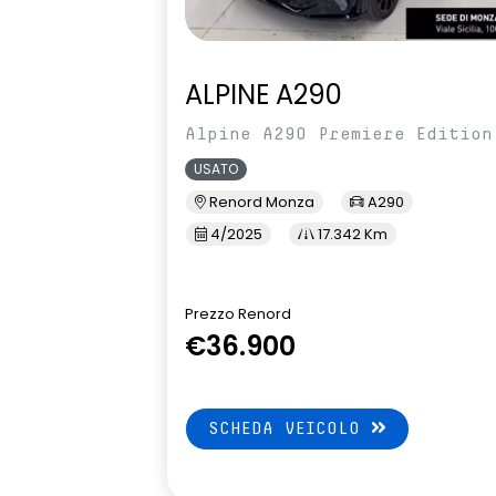
sedili posteriori ripiegabili 1/3 - 2/3
sellerie in t
riciclato e t
ALPINE A290
con imp. blu 
sistema di controllo della
sistema di f
Alpine A290 Premiere Edition
pressione pneumatici indiretto
attiva
USATO
volante riscaldato
Renord Monza
A290
4/2025
17.342 Km
Prezzo Renord
€36.900
SCHEDA VEICOLO