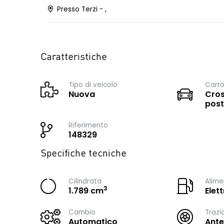
Presso Terzi - ,
Caratteristiche
Tipo di veicolo
Carro
Nuova
Cros
post
Riferimento
148329
Specifiche tecniche
Cilindrata
Alime
3
1.789 cm
Elet
Cambio
Trazi
Automatico
Ante