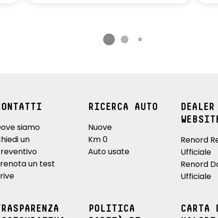
CONTATTI
RICERCA AUTO
DEALER
WEBSIT
ove siamo
Nuove
hiedi un
Km 0
Renord R
reventivo
Auto usate
Ufficiale
renota un test
Renord D
rive
Ufficiale
TRASPARENZA
POLITICA
CARTA 