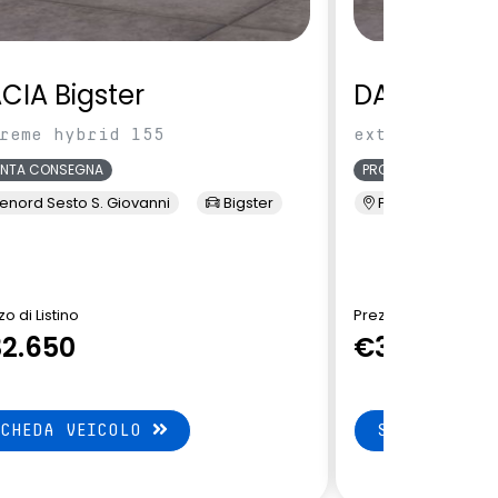
CIA Bigster
DACIA Bigs
reme hybrid 155
extreme hybri
ONTA CONSEGNA
PRONTA CONSEGNA
enord Sesto S. Giovanni
Bigster
Presso Terzi
o di Listino
Prezzo di Listino
2.650
€33.150
SCHEDA VEICOLO
SCHEDA VEI