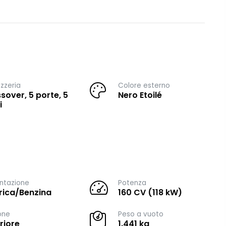
zzeria
Colore esterno
sover, 5 porte, 5
Nero Etoilé
i
ntazione
Potenza
trica/Benzina
160 CV (118 kW)
one
Peso a vuoto
riore
1.441 kg