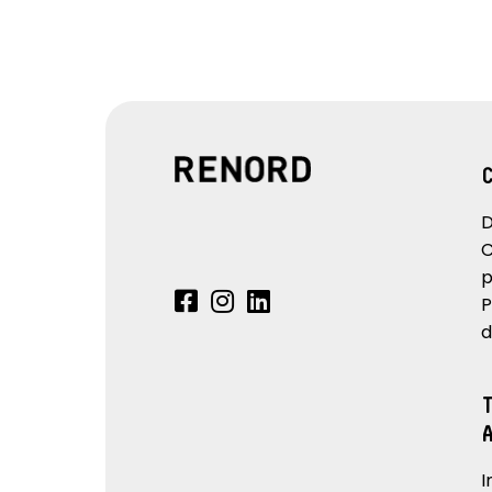
D
C
p
P
d
I