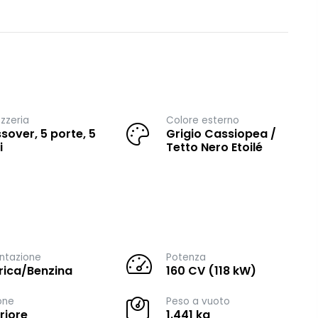
zzeria
Colore esterno
sover, 5 porte, 5
Grigio Cassiopea /
i
Tetto Nero Etoilé
ntazione
Potenza
trica/Benzina
160 CV (118 kW)
one
Peso a vuoto
riore
1.441 kg