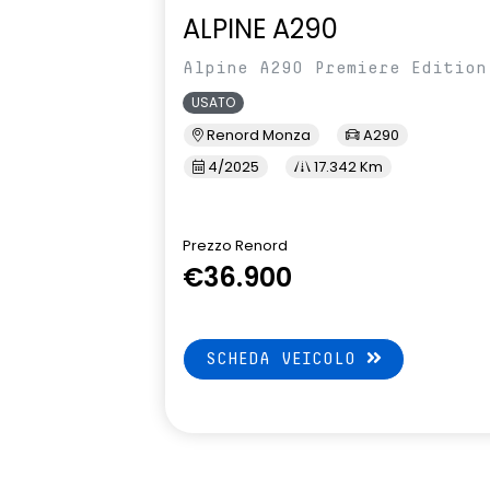
ALPINE A290
sedili posteriori ripiegabili 1/3 - 2/3
sellerie in t
riciclato e t
Alpine A290 Premiere Edition
con imp. blu 
USATO
sistema di controllo della
sistema di f
Renord Monza
A290
pressione pneumatici indiretto
attiva
4/2025
17.342 Km
volante riscaldato
Prezzo Renord
€36.900
SCHEDA VEICOLO