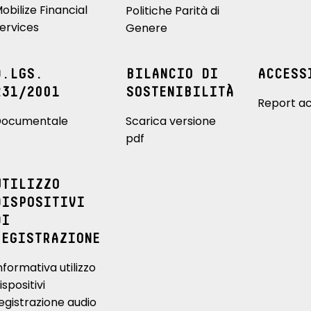
obilize Financial
Politiche Parità di
ervices
Genere
D.LGS.
BILANCIO DI
ACCESS
231/2001
SOSTENIBILITÀ
Report ac
ocumentale
Scarica versione
pdf
UTILIZZO
DISPOSITIVI
DI
REGISTRAZIONE
nformativa utilizzo
ispositivi
egistrazione audio