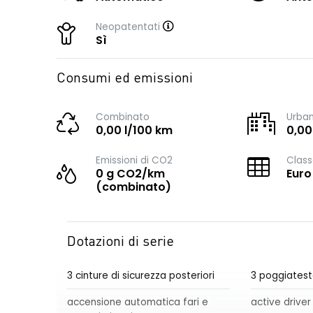
Neopatentati
Sì
Consumi ed emissioni
Combinato
Urba
0,00 l/100 km
0,00
Emissioni di CO2
Class
0 g CO2/km
Euro
(combinato)
Dotazioni di serie
3 cinture di sicurezza posteriori
3 poggiatest
accensione automatica fari e
active driver