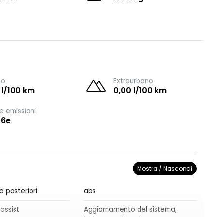
no
Extraurbano
 l/100 km
0,00 l/100 km
e emissioni
 6e
Mostra / Nascondi
a posteriori
abs
 assist
Aggiornamento del sistema,