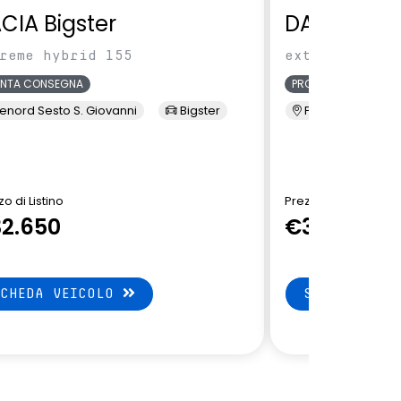
CIA Bigster
DACIA Bigs
reme hybrid 155
extreme hybri
ONTA CONSEGNA
PRONTA CONSEGNA
enord Sesto S. Giovanni
Bigster
Presso Terzi
o di Listino
Prezzo di Listino
2.650
€33.150
SCHEDA VEICOLO
SCHEDA VEI