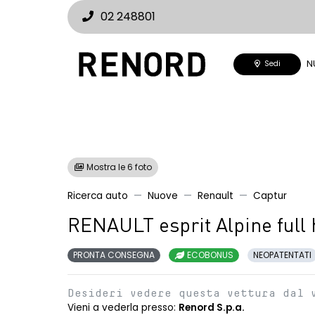
02 248801
N
Sedi
Mostra le 6 foto
Ricerca auto
Nuove
Renault
Captur
RENAULT esprit Alpine full
PRONTA CONSEGNA
ECOBONUS
NEOPATENTATI
Desideri vedere questa vettura dal 
Vieni a vederla presso:
Renord S.p.a.