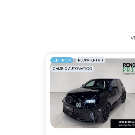
emergency lane keep assist
fari posterio
assistenza d'emergenza al
firma lumino
mantenimento della corsia
frecce di direzione
freno di sta
con funzione
V
HARM03
indicatore c
limitatore di velocità a 180 km/h
luci diurne a
ELETTRICA
NEOPATENTATI
luminosa C-
CAMBIO AUTOMATICO
manuale di uso e manutenzione
Manutenzione
digitale
per 8 anni
occupant safe exit alert
Pacchetto G
incluso per 5
predictive eco driving assistant
predisposizio
interlock
rear cross traffic alert
retrovisore 
Frame Less s