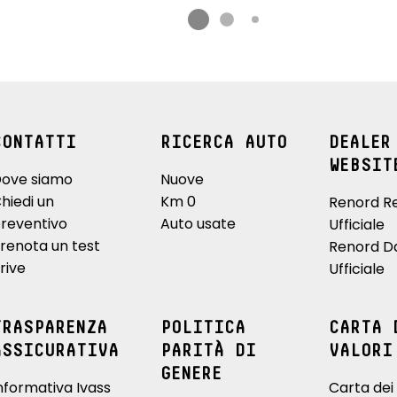
CONTATTI
RICERCA AUTO
DEALER
WEBSIT
ove siamo
Nuove
hiedi un
Km 0
Renord R
reventivo
Auto usate
Ufficiale
renota un test
Renord D
rive
Ufficiale
TRASPARENZA
POLITICA
CARTA 
ASSICURATIVA
PARITÀ DI
VALORI
GENERE
nformativa Ivass
Carta dei 