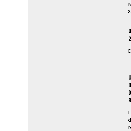
M
S
D
I
d
r