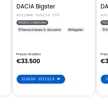
DACIA Bigster
DA
essuto nero jacquard
shark antenna
essuto nero titanio
extreme hybrid 155
ext
Alpine
PRONTA CONSEGNA
PR
renata d'emergenza
volante in pelle
Renord Sesto S. Giovanni
Bigster
R
Prezzo di Listino
Prezz
€33.500
€3
SCHEDA VEICOLO