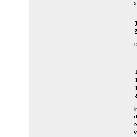
S
D
I
d
r
e