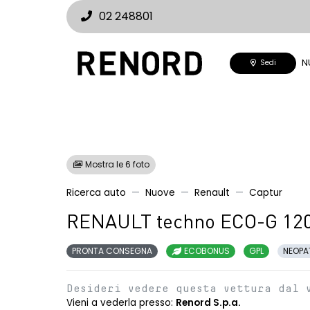
02 248801
N
Sedi
Mostra le 6 foto
Ricerca auto
Nuove
Renault
Captur
RENAULT techno ECO-G 12
PRONTA CONSEGNA
ECOBONUS
GPL
NEOPA
Desideri vedere questa vettura dal 
Vieni a vederla presso:
Renord S.p.a.