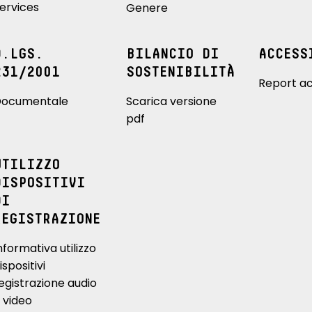
ervices
Genere
D.LGS.
BILANCIO DI
ACCESS
231/2001
SOSTENIBILITÀ
Report ac
ocumentale
Scarica versione
pdf
UTILIZZO
DISPOSITIVI
DI
REGISTRAZIONE
nformativa utilizzo
ispositivi
egistrazione audio
 video