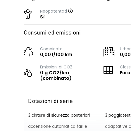
Neopatentati
Sì
Consumi ed emissioni
Combinato
Urba
0,00 l/100 km
0,00
Emissioni di CO2
Class
0 g CO2/km
Euro
(combinato)
Dotazioni di serie
3 cinture di sicurezza posteriori
3 poggiatest
accensione automatica fari e
adaptative c