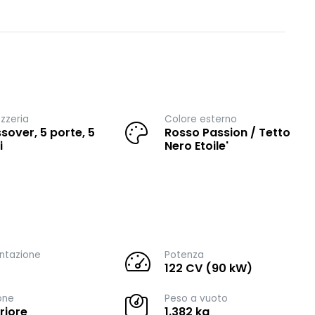
zzeria
Colore esterno
sover, 5 porte, 5
Rosso Passion / Tetto
i
Nero Etoile'
ntazione
Potenza
122 CV (90 kW)
one
Peso a vuoto
riore
1.382 kg