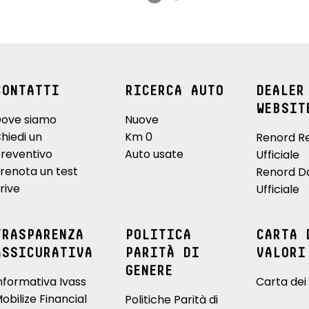
CONTATTI
RICERCA AUTO
DEALER
WEBSIT
ove siamo
Nuove
hiedi un
Km 0
Renord R
reventivo
Auto usate
Ufficiale
renota un test
Renord D
rive
Ufficiale
TRASPARENZA
POLITICA
CARTA 
ASSICURATIVA
PARITÀ DI
VALORI
GENERE
nformativa Ivass
Carta dei 
obilize Financial
Politiche Parità di