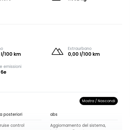
no
Extraurbano
 l/100 km
0,00 l/100 km
e emissioni
 6e
Mostra / Nascondi
a posteriori
abs
ruise control
Aggiornamento del sistema,