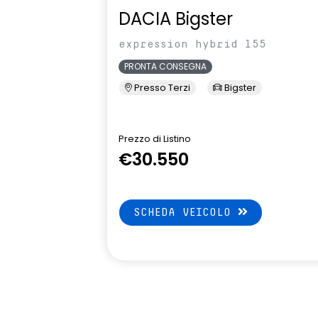
pressione pn
DACIA Bigster
sistema multimediale openR link
volante in pe
expression hybrid 155
10.4" con Google integrato
PRONTA CONSEGNA
Presso Terzi
Bigster
Prezzo di Listino
€30.550
SCHEDA VEICOLO