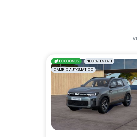
firma luminosa dinamica C-SHAPE
gas climatizzatore 1234YF
HARM02
keyless entry
kit riparazio
V
luci diurne a LED con firma
maniglie in t
luminosa C-shape
Manutenzione Connessa, incluso
multisense
ECOBONUS
NEOPATENTATI
per 8 anni
CAMBIO AUTOMATICO
Pack standard connectivity
predisposizio
tramite app my rnlt
interlock
retrovisore interno fotocromatico
retrovisori est
elettricamen
sedili posteriori ripiegabili 1/3 - 2/3
sellerie in t
tessuto nero 
impunture gia
shark antenna
sistema di co