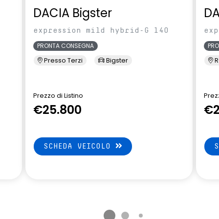
eumatici indiretto
attiva
DACIA Bigster
DA
lle
expression mild hybrid-G 140
exp
PRONTA CONSEGNA
PR
Presso Terzi
Bigster
R
Prezzo di Listino
Prezz
€25.800
€2
SCHEDA VEICOLO