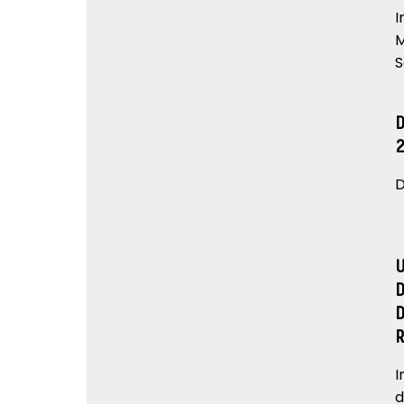
I
M
S
D
I
d