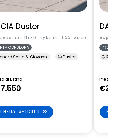
CIA Duster
DACIA Dus
ression MY26 hybrid 155 auto
expression MY
ONTA CONSEGNA
PRONTA CONSEGNA
enord Sesto S. Giovanni
Duster
Renord Sesto S. 
o di Listino
Prezzo di Listino
7.550
€27.550
SCHEDA VEICOLO
SCHEDA VEI