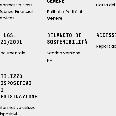
GENERE
nformativa Ivass
Carta dei 
obilize Financial
Politiche Parità di
ervices
Genere
D.LGS.
BILANCIO DI
ACCESS
231/2001
SOSTENIBILITÀ
Report ac
ocumentale
Scarica versione
pdf
UTILIZZO
DISPOSITIVI
DI
REGISTRAZIONE
nformativa utilizzo
ispositivi