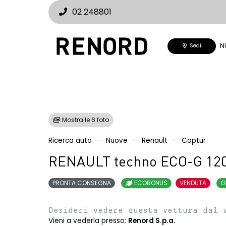
02 248801
N
Sedi
Mostra le 6 foto
Ricerca auto
Nuove
Renault
Captur
RENAULT techno ECO-G 12
PRONTA CONSEGNA
ECOBONUS
VENDUTA
G
Desideri vedere questa vettura dal 
Vieni a vederla presso:
Renord S.p.a.