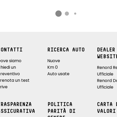
CONTATTI
RICERCA AUTO
DEALER
WEBSIT
ove siamo
Nuove
hiedi un
Km 0
Renord R
reventivo
Auto usate
Ufficiale
renota un test
Renord D
rive
Ufficiale
TRASPARENZA
POLITICA
CARTA 
ASSICURATIVA
PARITÀ DI
VALORI