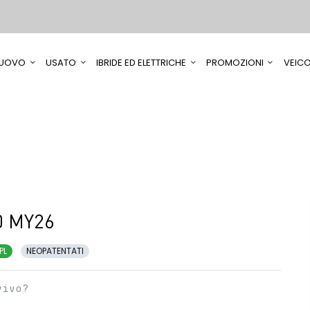
UOVO
USATO
IBRIDE ED ELETTRICHE
PROMOZIONI
VEICO
0 MY26
PL
NEOPATENTATI
vivo?