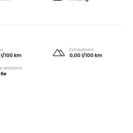
no
Extraurbano
 l/100 km
0,00 l/100 km
e emissioni
 6e