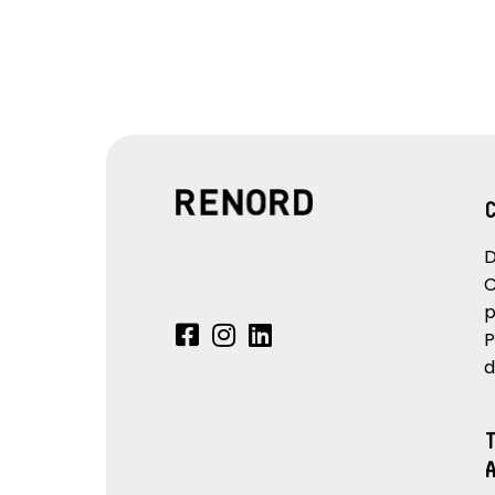
D
C
p
P
d