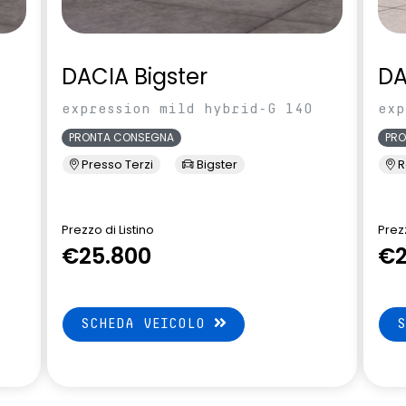
DACIA Bigster
DA
expression mild hybrid-G 140
exp
PRONTA CONSEGNA
PR
Presso Terzi
Bigster
R
Prezzo di Listino
Prezz
€25.800
€2
SCHEDA VEICOLO