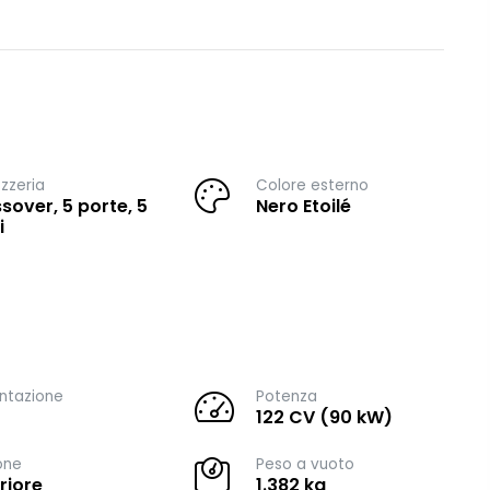
zzeria
Colore esterno
sover, 5 porte, 5
Nero Etoilé
i
ntazione
Potenza
122 CV (90 kW)
one
Peso a vuoto
riore
1.382 kg