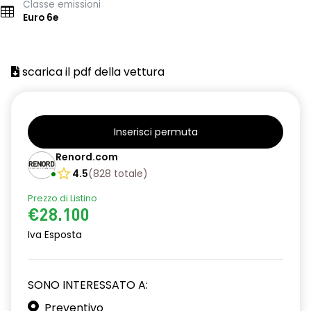
Classe emissioni
Euro 6e
scarica il pdf della vettura
Inserisci permuta
Renord.com
4.5
(
828
totale
)
Prezzo di Listino
€28.100
Iva Esposta
SONO INTERESSATO A:
Preventivo