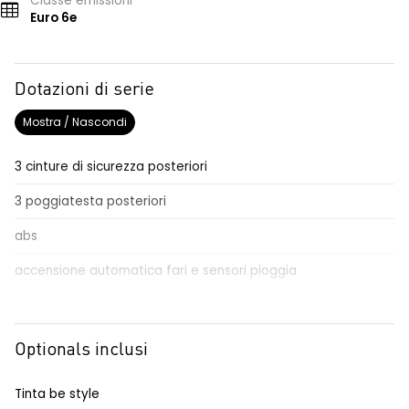
Classe emissioni
Euro 6e
Dotazioni di serie
Mostra / Nascondi
3 cinture di sicurezza posteriori
3 poggiatesta posteriori
abs
accensione automatica fari e sensori pioggia
adaptative cruise control
Aggiornamento del sistema, incluso per 5 anni
Optionals inclusi
airbag frontale conducente e passeggero
Tinta be style