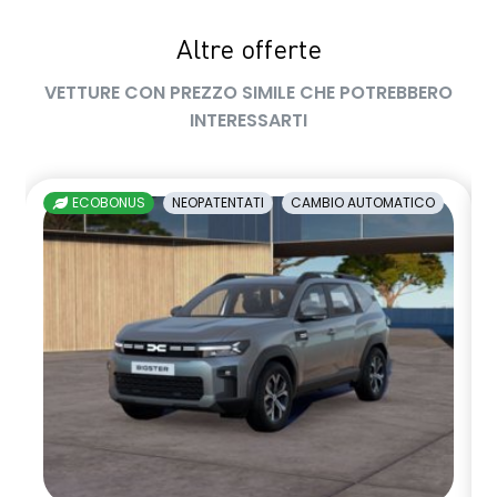
privacy glass
Altre offerte
retrovisore interno fotocromatico
VETTURE CON PREZZO SIMILE CHE POTREBBERO
retrovisori esterni richiudibili elettricamente
INTERESSARTI
sedile passeggero regolabile in altezza
sedili posteriori ripiegabili 1/3 - 2/3
ECOBONUS
NEOPATENTATI
CAMBIO AUTOMATICO
sellerie in tessuto nero melange e tessuto nero titanio con
impunture giallo fresh
sensori di parcheggio anteriori/posteriori/laterali
shark antenna
sistema di controllo della pressione pneumatici indiretto
sistema di frenata d'emergenza attiva
sistema multimediale openR link 10.4" con Google integrato