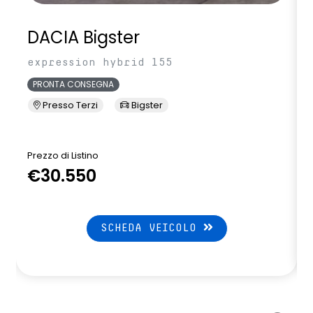
volante in pelle
DACIA Bigster
expression hybrid 155
PRONTA CONSEGNA
Presso Terzi
Bigster
Prezzo di Listino
P
€30.550
SCHEDA VEICOLO