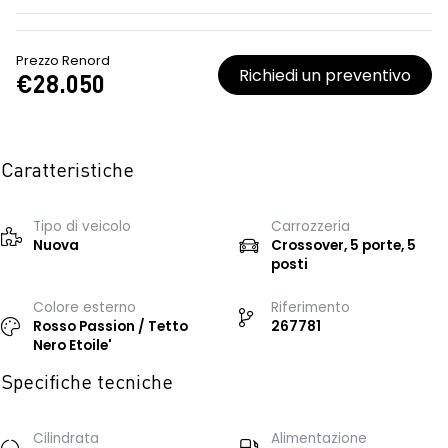
Prezzo Renord
Richiedi un preventivo
€28.050
Caratteristiche
Tipo di veicolo
Carrozzeria
Nuova
Crossover, 5 porte, 5
posti
Colore esterno
Riferimento
Rosso Passion / Tetto
267781
Nero Etoile'
Specifiche tecniche
Cilindrata
Alimentazione