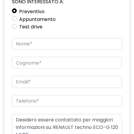
SONO INTERESSATO A:
distance warning avviso distanza di sicurezza
Preventivo
doppio fondo bagagliaio
Appuntamento
driver display 10''
Test drive
eCall funzionalità soggetta a copertura di rete;
compatibilità 2G/3G o 4G/5G a seconda del veicolo
emergency lane keep assist assistenza d'emergenza al
mantenimento della corsia
fari posteriori FULL LED 3D con firma luminosa dinamica C-
SHAPE
frecce di direzione
freno di stazionamento elettrico con funzione Auto-Hold
gas climatizzatore 1234YF
HARM02