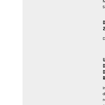
M
S
D
I
d
r