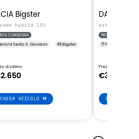
CIA Bigster
DACIA Bigs
reme hybrid 155
extreme hybri
ONTA CONSEGNA
PRONTA CONSEGNA
enord Sesto S. Giovanni
Bigster
Presso Terzi
o di Listino
Prezzo di Listino
2.650
€33.150
SCHEDA VEICOLO
SCHEDA VEI