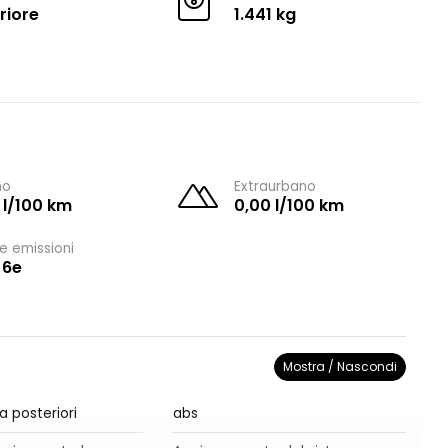
riore
1.441 kg
no
Extraurbano
 l/100 km
0,00 l/100 km
e emissioni
 6e
Mostra / Nascondi
a posteriori
abs