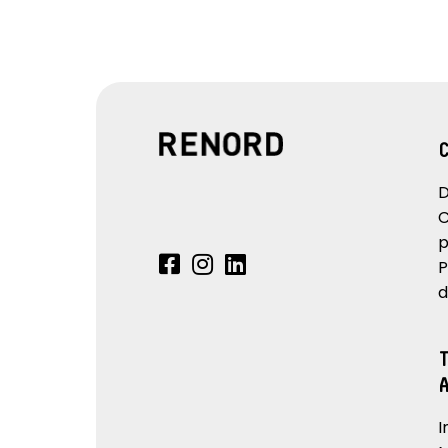
D
C
p
P
d
I