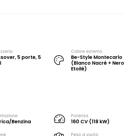
zzeria
Colore esterno
sover, 5 porte, 5
Be-Style Montecarlo
i
(Bianco Nacré + Nero
Etoilé)
ntazione
Potenza
trica/Benzina
160 CV (118 kW)
one
Peso a vuoto