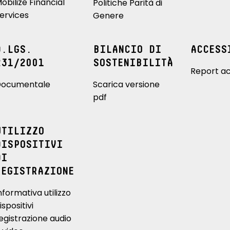
obilize Financial
Politiche Parità di
ervices
Genere
D.LGS.
BILANCIO DI
ACCESS
231/2001
SOSTENIBILITÀ
Report ac
ocumentale
Scarica versione
pdf
UTILIZZO
DISPOSITIVI
DI
REGISTRAZIONE
nformativa utilizzo
ispositivi
egistrazione audio