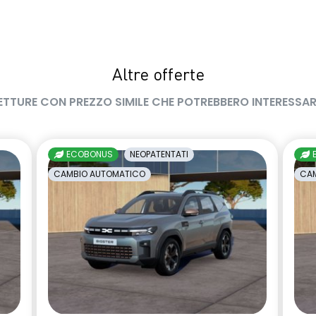
zionamento elettrico
gas climatizzatore 1234YF
 Auto-Hold
ambio marcia
limitatore di velocità a 180 km/h
Altre offerte
inta carrozzeria
manuale di uso e manutenzione
ETTURE CON PREZZO SIMILE CHE POTREBBERO INTERESSAR
digitale
Pacchetto Guida Connessa,
incluso per 5 anni
ECOBONUS
NEOPATENTATI
ne alcolock / alcol
privacy glass
CAMBIO AUTOMATICO
CAM
erni richiudibili
sedile passeggero regolabile in
te
altezza
essuto nero melange e
shark antenna
titanio con
llo fresh
renata d'emergenza
volante in pelle