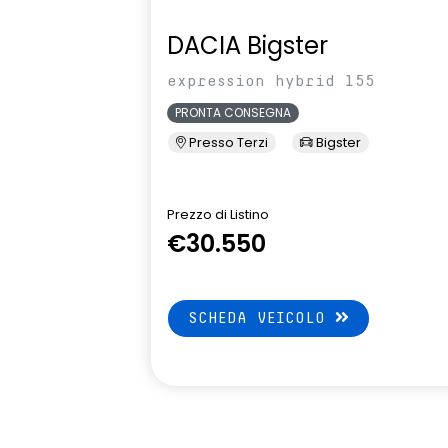
pressione pneumatici indiretto
attiva
DACIA Bigster
expression hybrid 155
PRONTA CONSEGNA
Presso Terzi
Bigster
Prezzo di Listino
€30.550
SCHEDA VEICOLO