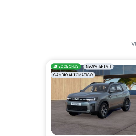
frecce di direzione
freno di sta
con funzione
HARM02
indicatore c
luci diurne a LED con firma
maniglie in t
V
luminosa C-shape
Manutenzione Connessa, incluso
multisense
per 8 anni
ECOBONUS
NEOPATENTATI
Pacchetto Remote Control,
predisposizio
CAMBIO AUTOMATICO
incluso per 5 anni
interlock
retrovisore interno fotocromatico
retrovisori est
elettricamen
sedili posteriori ripiegabili 1/3 - 2/3
sellerie in t
tessuto nero 
impunture gia
sistema di controllo della
sistema di f