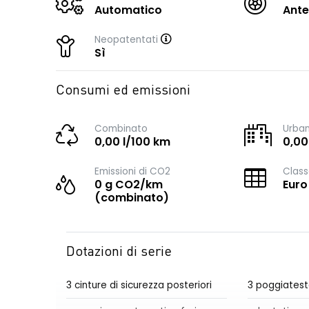
Automatico
Ante
Neopatentati
Sì
Consumi ed emissioni
Combinato
Urba
0,00 l/100 km
0,00
Emissioni di CO2
Class
0 g CO2/km
Euro
(combinato)
Dotazioni di serie
3 cinture di sicurezza posteriori
3 poggiatest