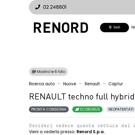
02 248801
N
Sedi
Mostra le 6 foto
Ricerca auto
Nuove
Renault
Captur
RENAULT techno full hybrid
PRONTA CONSEGNA
ECOBONUS
NEOPATENTATI
Desideri vedere questa vettura dal 
Vieni a vederla presso:
Renord S.p.a.