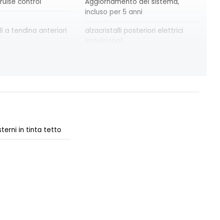
ruise control
Aggiornamento del sistema,
incluso per 5 anni
li a tendina anteriori
alzacristalli posteriori elettrici
impulsionali
x
azacristalli anteriori elettrici e
impulsionali
martphone a
cerchi in lega da 18''
re automatico
criterio tecnico per tetto
panoramico
terni in tinta tetto
ne ADAS
distance warning avviso distanza
di sicurezza
ion alert
e-call chiamata d'emergenza
ne keep assist
fari posteriori FULL LED 3D con
'emergenza al
firma luminosa dinamica C-SHAPE
 della corsia