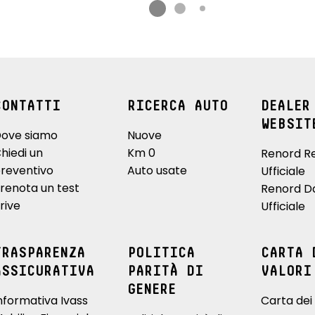
CONTATTI
RICERCA AUTO
DEALER
WEBSIT
ove siamo
Nuove
hiedi un
Km 0
Renord R
reventivo
Auto usate
Ufficiale
renota un test
Renord D
rive
Ufficiale
TRASPARENZA
POLITICA
CARTA 
ASSICURATIVA
PARITÀ DI
VALORI
GENERE
nformativa Ivass
Carta dei 