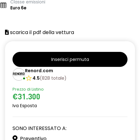
Classe emissioni
Euro 6e
scarica il pdf della vettura
Inserisci permuta
Renord.com
4.5
(
828
totale
)
Prezzo di Listino
€31.300
Iva Esposta
SONO INTERESSATO A:
Preventivo