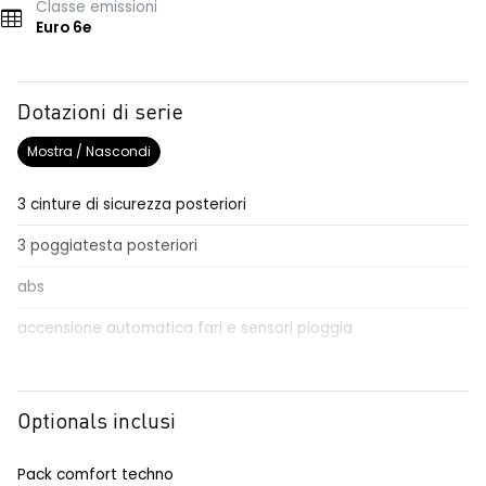
Classe emissioni
Euro 6e
Dotazioni di serie
Mostra / Nascondi
3 cinture di sicurezza posteriori
3 poggiatesta posteriori
abs
accensione automatica fari e sensori pioggia
Aggiornamento del sistema, incluso per 5 anni
airbag frontale conducente e passeggero
Optionals inclusi
airbag laterali a tendina anteriori e posteriori
Pack comfort techno