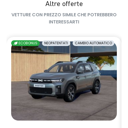
Altre offerte
sedile passeggero regolabile in altezza
VETTURE CON PREZZO SIMILE CHE POTREBBERO
sedili posteriori ripiegabili 1/3 - 2/3
INTERESSARTI
sellerie in tessuto nero melange e tessuto nero titanio con
impunture giallo fresh
ECOBONUS
NEOPATENTATI
CAMBIO AUTOMATICO
shark antenna
sistema di controllo della pressione pneumatici indiretto
sistema di frenata d'emergenza attiva
sistema multimediale openR link 10.4" con Google integrato
volante in pelle