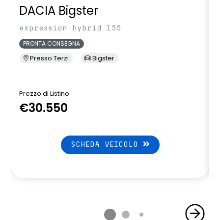
DACIA Bigster
expression hybrid 155
PRONTA CONSEGNA
Presso Terzi
Bigster
Prezzo di Listino
P
€30.550
SCHEDA VEICOLO