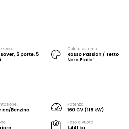
zzeria
Colore esterno
sover, 5 porte, 5
Rosso Passion / Tetto
i
Nero Etoile'
ntazione
Potenza
trica/Benzina
160 CV (118 kW)
one
Peso a vuoto
riore
1.441 kg