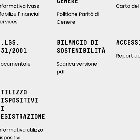
GENERE
nformativa Ivass
Carta dei 
obilize Financial
Politiche Parità di
ervices
Genere
D.LGS.
BILANCIO DI
ACCESS
231/2001
SOSTENIBILITÀ
Report ac
ocumentale
Scarica versione
pdf
UTILIZZO
DISPOSITIVI
DI
REGISTRAZIONE
nformativa utilizzo
ispositivi