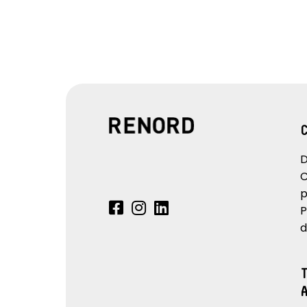
D
C
p
P
d