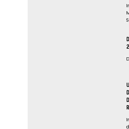
I
M
S
D
I
d