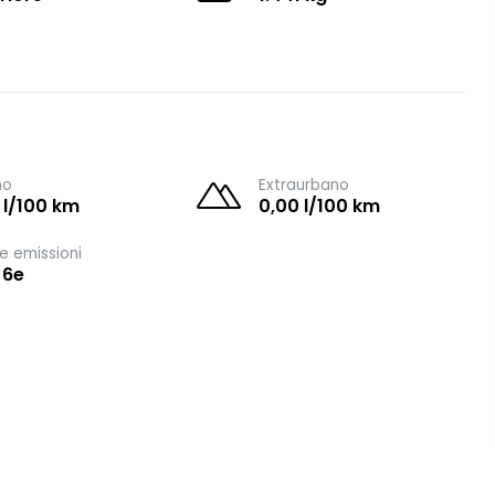
no
Extraurbano
 l/100 km
0,00 l/100 km
e emissioni
 6e