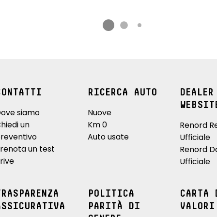
CONTATTI
RICERCA AUTO
DEALER
WEBSIT
ove siamo
Nuove
hiedi un
Km 0
Renord R
reventivo
Auto usate
Ufficiale
renota un test
Renord D
rive
Ufficiale
TRASPARENZA
POLITICA
CARTA 
ASSICURATIVA
PARITÀ DI
VALORI