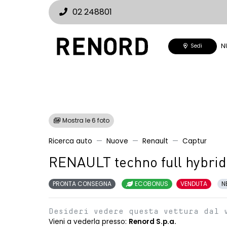
02 248801
N
Sedi
Mostra le 6 foto
Ricerca auto
Nuove
Renault
Captur
RENAULT techno full hybrid
PRONTA CONSEGNA
ECOBONUS
VENDUTA
N
Desideri vedere questa vettura dal 
Vieni a vederla presso:
Renord S.p.a.