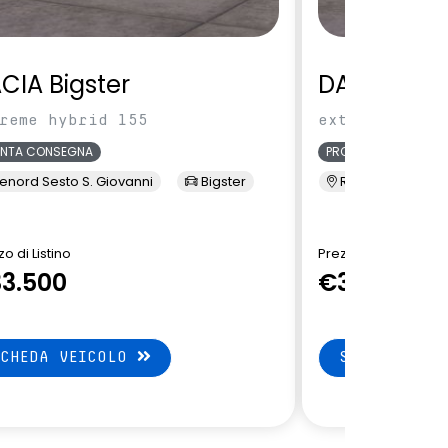
CIA Bigster
DACIA Bigs
reme hybrid 155
extreme hybri
ONTA CONSEGNA
PRONTA CONSEGNA
enord Sesto S. Giovanni
Bigster
Renord Sesto S. 
o di Listino
Prezzo di Listino
3.500
€32.650
SCHEDA VEICOLO
SCHEDA VEI