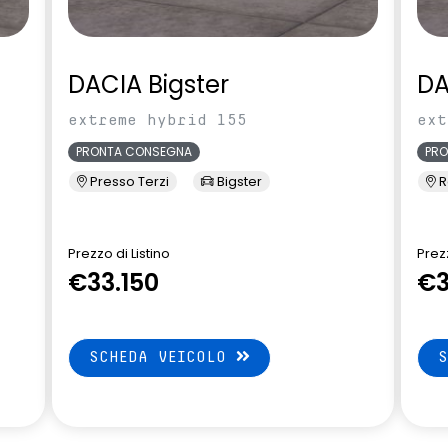
DACIA Bigster
DA
extreme hybrid 155
ext
PRONTA CONSEGNA
PR
Presso Terzi
Bigster
R
Prezzo di Listino
Prezz
€33.150
€3
SCHEDA VEICOLO