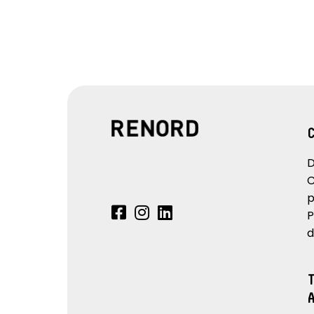
D
C
p
P
d