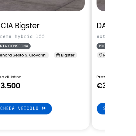
CIA Bigster
DACIA Bigs
reme hybrid 155
extreme hybri
ONTA CONSEGNA
PRONTA CONSEGNA
enord Sesto S. Giovanni
Bigster
Renord Sesto S. 
o di Listino
Prezzo di Listino
3.500
€32.650
SCHEDA VEICOLO
SCHEDA VEI