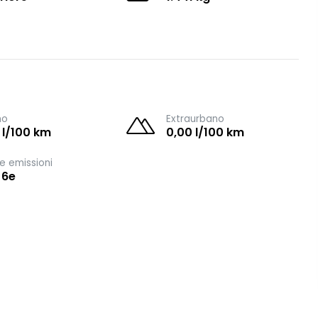
no
Extraurbano
 l/100 km
0,00 l/100 km
e emissioni
 6e