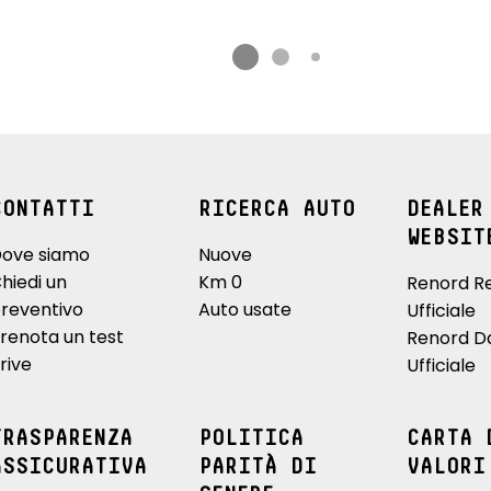
CONTATTI
RICERCA AUTO
DEALER
WEBSIT
ove siamo
Nuove
hiedi un
Km 0
Renord R
reventivo
Auto usate
Ufficiale
renota un test
Renord D
rive
Ufficiale
TRASPARENZA
POLITICA
CARTA 
ASSICURATIVA
PARITÀ DI
VALORI