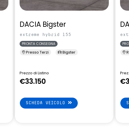
DACIA Bigster
DA
extreme hybrid 155
ext
PRONTA CONSEGNA
PR
Presso Terzi
Bigster
R
Prezzo di Listino
Prezz
€33.150
€3
SCHEDA VEICOLO