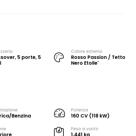
zzeria
Colore esterno
sover, 5 porte, 5
Rosso Passion / Tetto
i
Nero Etoile'
ntazione
Potenza
trica/Benzina
160 CV (118 kW)
one
Peso a vuoto
riore
1.441 kg