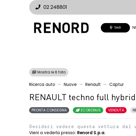
02 248801
N
Sedi
Mostra le 6 foto
Ricerca auto
Nuove
Renault
Captur
RENAULT techno full hybrid
PRONTA CONSEGNA
ECOBONUS
VENDUTA
N
Desideri vedere questa vettura dal 
Vieni a vederla presso:
Renord S.p.a.