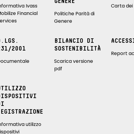
GENERE
nformativa Ivass
Carta dei 
obilize Financial
Politiche Parità di
ervices
Genere
D.LGS.
BILANCIO DI
ACCESS
231/2001
SOSTENIBILITÀ
Report ac
ocumentale
Scarica versione
pdf
UTILIZZO
DISPOSITIVI
DI
REGISTRAZIONE
nformativa utilizzo
ispositivi