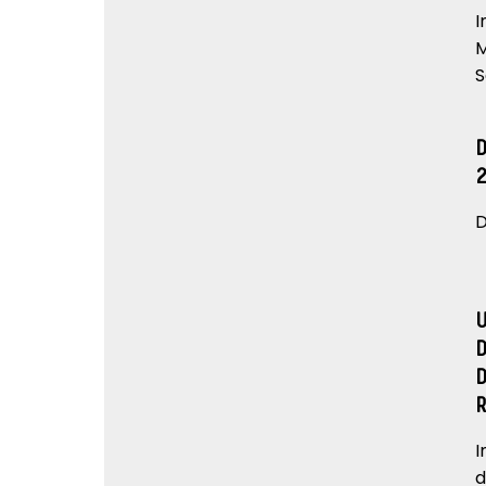
I
M
S
D
I
d