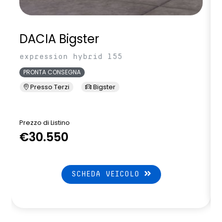
DACIA Bigster
expression hybrid 155
PRONTA CONSEGNA
Presso Terzi
Bigster
Prezzo di Listino
P
€30.550
SCHEDA VEICOLO