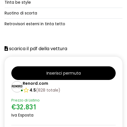
Tinta be style
alzacristalli posteriori elettrici impulsionali
Ruotino di scorta
assistenza alla frenata d'emergenza
Retrovisori esterni in tinta tetto
attacco isofix
azacristalli anteriori elettrici e impulsionali
scarica il pdf della vettura
cartografia standard
cerchi in lega da 18''
climatizzatore automatico
Inserisci permuta
criterio tecnico per tetto panoramico
Renord.com
4.5
(
828
totale
)
design cerchi in lega da 18'' diamantati black hole
Prezzo di Listino
disattivazione ADAS
€32.831
distance warning avviso distanza di sicurezza
Iva Esposta
doppio fondo bagagliaio