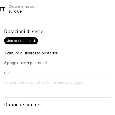
Classe emissioni
Euro 6e
Dotazioni di serie
Mostra / Nascondi
3 cinture di sicurezza posteriori
3 poggiatesta posteriori
abs
accensione automatica fari e sensori pioggia
Aggiornamento del sistema, incluso per 5 anni
airbag frontale conducente e passeggero
Optionals inclusi
airbag laterali a tendina anteriori e posteriori