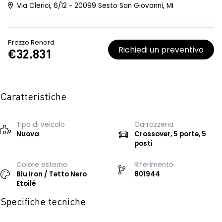
Via Clerici, 6/12 - 20099 Sesto San Giovanni, MI
Prezzo Renord
Richiedi un preventivo
€32.831
Caratteristiche
Tipo di veicolo
Carrozzeria
Nuova
Crossover, 5 porte, 5
posti
Colore esterno
Riferimento
Blu Iron / Tetto Nero
801944
Etoilé
Specifiche tecniche