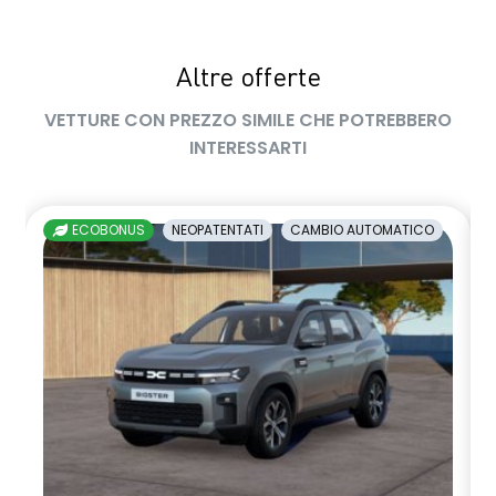
sedile passeggero regolabile in altezza
Altre offerte
sedili posteriori ripiegabili 1/3 - 2/3
VETTURE CON PREZZO SIMILE CHE POTREBBERO
sellerie in tessuto nero melange e tessuto nero titanio con
INTERESSARTI
impunture giallo fresh
shark antenna
ECOBONUS
NEOPATENTATI
CAMBIO AUTOMATICO
sistema di controllo della pressione pneumatici indiretto
sistema di frenata d'emergenza attiva
sistema multimediale openR link 10.4" con Google integrato
volante in pelle