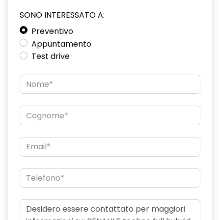
SONO INTERESSATO A:
driver display 10''
Preventivo
eCall funzionalità soggetta a copertura di rete;
Appuntamento
compatibilità 2G/3G o 4G/5G a seconda del veicolo
Test drive
emergency lane keep assist assistenza d'emergenza al
mantenimento della corsia
fari posteriori FULL LED 3D con firma luminosa dinamica C-
SHAPE
frecce di direzione
freno di stazionamento elettrico con funzione Auto-Hold
gas climatizzatore 1234YF
HARM02
indicatore cambio marcia
keyless entry