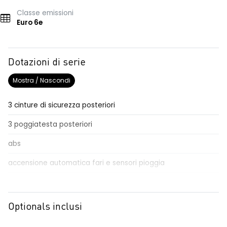
Classe emissioni
Euro 6e
Dotazioni di serie
Mostra / Nascondi
3 cinture di sicurezza posteriori
3 poggiatesta posteriori
abs
accensione automatica fari e sensori pioggia
Aggiornamento del sistema, incluso per 5 anni
airbag frontale conducente e passeggero
Optionals inclusi
airbag laterali a tendina anteriori e posteriori