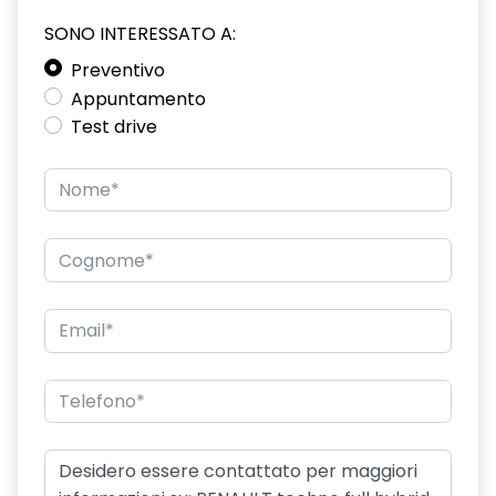
SONO INTERESSATO A:
driver display 10''
Preventivo
eCall funzionalità soggetta a copertura di rete;
Appuntamento
compatibilità 2G/3G o 4G/5G a seconda del veicolo
Test drive
emergency lane keep assist assistenza d'emergenza al
mantenimento della corsia
fari posteriori FULL LED 3D con firma luminosa dinamica C-
SHAPE
frecce di direzione
freno di stazionamento elettrico con funzione Auto-Hold
gas climatizzatore 1234YF
HARM02
indicatore cambio marcia
keyless entry