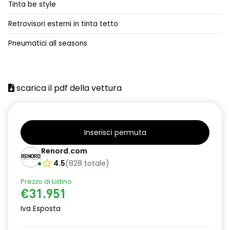
Tinta be style
alzacristalli posteriori elettrici impulsionali
Retrovisori esterni in tinta tetto
assistenza alla frenata d'emergenza
Pneumatici all seasons
attacco isofix
azacristalli anteriori elettrici e impulsionali
scarica il pdf della vettura
cartografia standard
cerchi in lega da 18''
climatizzatore automatico
Inserisci permuta
criterio tecnico per tetto panoramico
Renord.com
4.5
(
828
totale
)
design cerchi in lega da 18'' diamantati black hole
Prezzo di Listino
disattivazione ADAS
€31.951
distance warning avviso distanza di sicurezza
Iva Esposta
doppio fondo bagagliaio