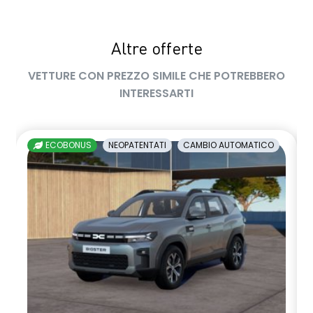
sedile passeggero regolabile in altezza
Altre offerte
sedili posteriori ripiegabili 1/3 - 2/3
VETTURE CON PREZZO SIMILE CHE POTREBBERO
sellerie in tessuto nero melange e tessuto nero titanio con
INTERESSARTI
impunture giallo fresh
shark antenna
ECOBONUS
NEOPATENTATI
CAMBIO AUTOMATICO
sistema di controllo della pressione pneumatici indiretto
sistema di frenata d'emergenza attiva
sistema multimediale openR link 10.4" con Google integrato
volante in pelle