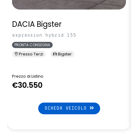
DACIA Bigster
expression hybrid 155
PRONTA CONSEGNA
Presso Terzi
Bigster
Prezzo di Listino
P
€30.550
SCHEDA VEICOLO