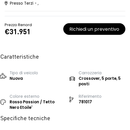
Presso Terzi - ,
Prezzo Renord
Richiedi un preventivo
€31.951
Caratteristiche
Tipo di veicolo
Carrozzeria
Nuova
Crossover, 5 porte, 5
posti
Colore esterno
Riferimento
Rosso Passion / Tetto
781017
Nero Etoile'
Specifiche tecniche