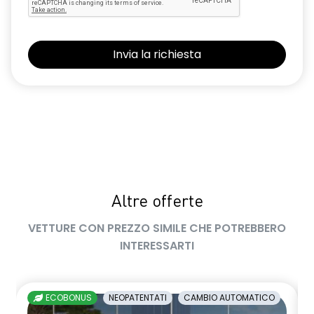
limitatore di velocità a 180 km/h
luci diurne a LED con firma luminosa C-shape
maniglie in tinta carrozzeria
manuale di uso e manutenzione digitale
Manutenzione Connessa, incluso per 8 anni
multisense
Pacchetto Guida Connessa, incluso per 5 anni
Pack standard connectivity tramite app my rnlt
Altre offerte
predisposizione alcolock / alcol interlock
VETTURE CON PREZZO SIMILE CHE POTREBBERO
INTERESSARTI
privacy glass
retrovisore interno fotocromatico
ECOBONUS
NEOPATENTATI
CAMBIO AUTOMATICO
retrovisori esterni richiudibili elettricamente