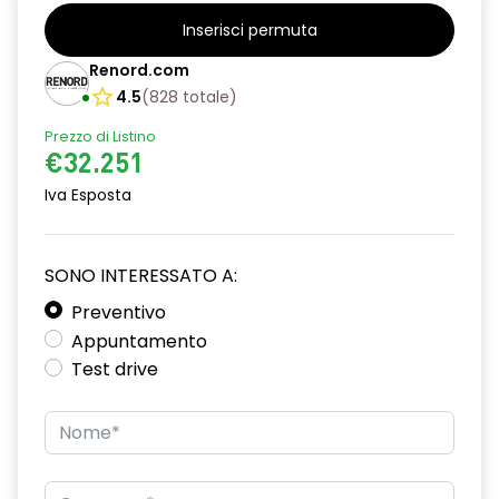
alzacristalli posteriori elettrici impulsionali
Inserisci permuta
assistenza alla frenata d'emergenza
Renord.com
attacco isofix
4.5
(
828
totale
)
azacristalli anteriori elettrici e impulsionali
Prezzo di Listino
€32.251
cartografia standard
Iva Esposta
cerchi in lega da 18''
climatizzatore automatico
SONO INTERESSATO A:
criterio tecnico per tetto panoramico
Preventivo
Appuntamento
design cerchi in lega da 18'' diamantati black hole
Test drive
disattivazione ADAS
distance warning avviso distanza di sicurezza
doppio fondo bagagliaio