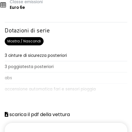
Classe emissioni
Euro 6e
Dotazioni di serie
Mostra / Nascondi
3 cinture di sicurezza posteriori
3 poggiatesta posteriori
abs
accensione automatica fari e sensori pioggia
Aggiornamento del sistema, incluso per 5 anni
airbag frontale conducente e passeggero
scarica il pdf della vettura
airbag laterali a tendina anteriori e posteriori