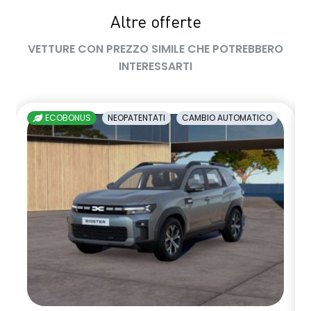
Altre offerte
sedile passeggero regolabile in altezza
VETTURE CON PREZZO SIMILE CHE POTREBBERO
sedili posteriori ripiegabili 1/3 - 2/3
INTERESSARTI
sellerie in tessuto nero melange e tessuto nero titanio con
impunture giallo fresh
ECOBONUS
NEOPATENTATI
CAMBIO AUTOMATICO
shark antenna
sistema di controllo della pressione pneumatici indiretto
sistema di frenata d'emergenza attiva
sistema multimediale openR link 10.4" con Google integrato
volante in pelle