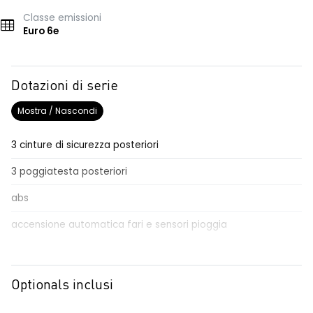
Classe emissioni
Euro 6e
Dotazioni di serie
Mostra / Nascondi
3 cinture di sicurezza posteriori
3 poggiatesta posteriori
abs
accensione automatica fari e sensori pioggia
Aggiornamento del sistema, incluso per 5 anni
airbag frontale conducente e passeggero
Optionals inclusi
airbag laterali a tendina anteriori e posteriori