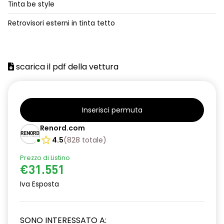
Tinta be style
alzacristalli posteriori elettrici impulsionali
Retrovisori esterni in tinta tetto
assistenza alla frenata d'emergenza
attacco isofix
scarica il pdf della vettura
azacristalli anteriori elettrici e impulsionali
cartografia standard
cerchi in lega da 18''
Inserisci permuta
climatizzatore automatico
Renord.com
4.5
(
828
totale
)
criterio tecnico per tetto panoramico
Prezzo di Listino
design cerchi in lega da 18'' diamantati black hole
€31.551
disattivazione ADAS
Iva Esposta
distance warning avviso distanza di sicurezza
SONO INTERESSATO A:
doppio fondo bagagliaio