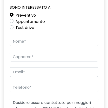
SONO INTERESSATO A:
driver display 10''
Preventivo
eCall funzionalità soggetta a copertura di rete;
Appuntamento
compatibilità 2G/3G o 4G/5G a seconda del veicolo
Test drive
emergency lane keep assist assistenza d'emergenza al
mantenimento della corsia
fari posteriori FULL LED 3D con firma luminosa dinamica C-
SHAPE
frecce di direzione
freno di stazionamento elettrico con funzione Auto-Hold
gas climatizzatore 1234YF
HARM02
indicatore cambio marcia
keyless entry