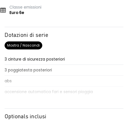
Classe emissioni
Euro 6e
Dotazioni di serie
Mostra / Nascondi
3 cinture di sicurezza posteriori
3 poggiatesta posteriori
abs
accensione automatica fari e sensori pioggia
Aggiornamento del sistema, incluso per 5 anni
airbag frontale conducente e passeggero
Optionals inclusi
airbag laterali a tendina anteriori e posteriori