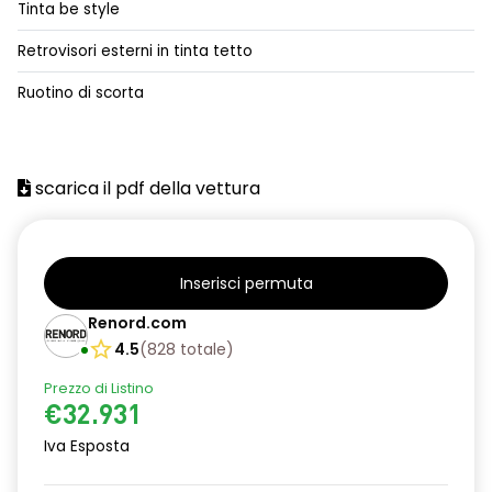
Tinta be style
alzacristalli posteriori elettrici impulsionali
Retrovisori esterni in tinta tetto
assistenza alla frenata d'emergenza
Ruotino di scorta
attacco isofix
azacristalli anteriori elettrici e impulsionali
scarica il pdf della vettura
cartografia standard
cerchi in lega da 18''
climatizzatore automatico
Inserisci permuta
criterio tecnico per tetto panoramico
Renord.com
4.5
(
828
totale
)
design cerchi in lega da 18'' diamantati black hole
Prezzo di Listino
disattivazione ADAS
€32.931
distance warning avviso distanza di sicurezza
Iva Esposta
doppio fondo bagagliaio