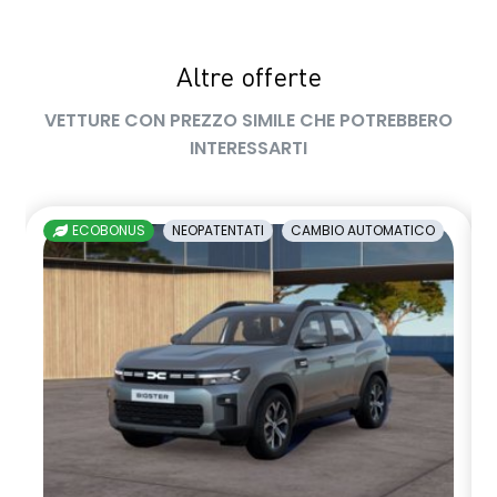
sedile passeggero regolabile in altezza
Altre offerte
sedili posteriori ripiegabili 1/3 - 2/3
VETTURE CON PREZZO SIMILE CHE POTREBBERO
sellerie in tessuto nero melange e tessuto nero titanio con
INTERESSARTI
impunture giallo fresh
shark antenna
ECOBONUS
NEOPATENTATI
CAMBIO AUTOMATICO
sistema di controllo della pressione pneumatici indiretto
sistema di frenata d'emergenza attiva
sistema multimediale openR link 10.4" con Google integrato
volante in pelle