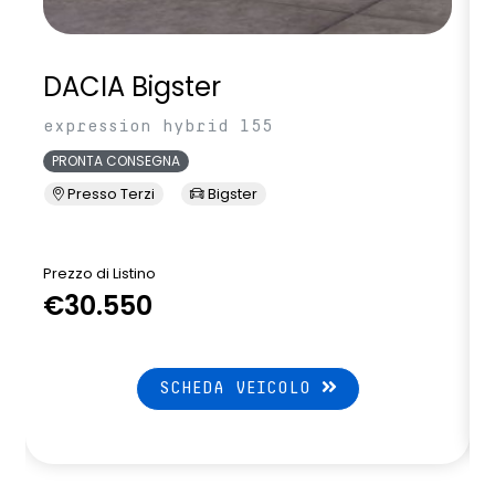
DACIA Bigster
expression hybrid 155
PRONTA CONSEGNA
Presso Terzi
Bigster
Prezzo di Listino
P
€30.550
SCHEDA VEICOLO