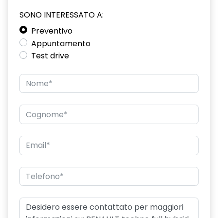
SONO INTERESSATO A:
driver display 10''
Preventivo
eCall funzionalità soggetta a copertura di rete;
Appuntamento
compatibilità 2G/3G o 4G/5G a seconda del veicolo
Test drive
emergency lane keep assist assistenza d'emergenza al
mantenimento della corsia
fari posteriori FULL LED 3D con firma luminosa dinamica C-
SHAPE
frecce di direzione
freno di stazionamento elettrico con funzione Auto-Hold
gas climatizzatore 1234YF
HARM02
indicatore cambio marcia
keyless entry