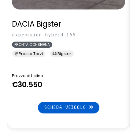
DACIA Bigster
expression hybrid 155
PRONTA CONSEGNA
Presso Terzi
Bigster
Prezzo di Listino
P
€30.550
SCHEDA VEICOLO