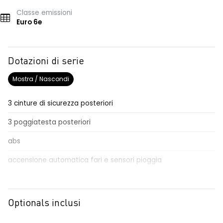
Classe emissioni
Euro 6e
Dotazioni di serie
Mostra / Nascondi
3 cinture di sicurezza posteriori
3 poggiatesta posteriori
abs
accensione automatica fari e sensori pioggia
Aggiornamento del sistema, incluso per 5 anni
airbag frontale conducente e passeggero
Optionals inclusi
airbag laterali a tendina anteriori e posteriori