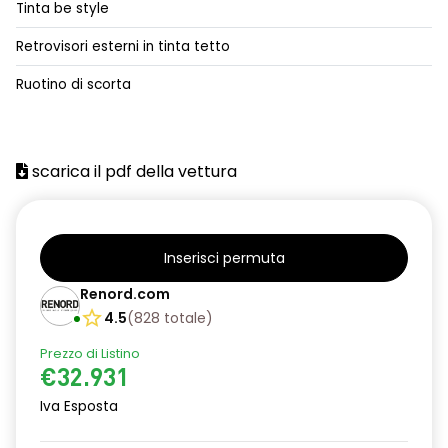
Tinta be style
alzacristalli posteriori elettrici impulsionali
Retrovisori esterni in tinta tetto
assistenza alla frenata d'emergenza
Ruotino di scorta
attacco isofix
azacristalli anteriori elettrici e impulsionali
scarica il pdf della vettura
cartografia standard
cerchi in lega da 18''
climatizzatore automatico
Inserisci permuta
criterio tecnico per tetto panoramico
Renord.com
4.5
(
828
totale
)
design cerchi in lega da 18'' diamantati black hole
Prezzo di Listino
disattivazione ADAS
€32.931
distance warning avviso distanza di sicurezza
Iva Esposta
doppio fondo bagagliaio