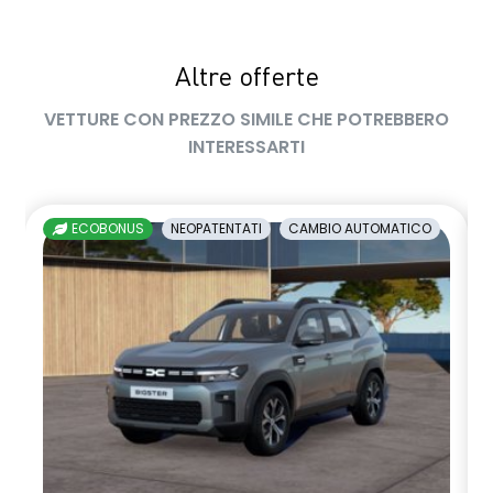
sedile passeggero regolabile in altezza
Altre offerte
sedili posteriori ripiegabili 1/3 - 2/3
VETTURE CON PREZZO SIMILE CHE POTREBBERO
sellerie in tessuto nero melange e tessuto nero titanio con
INTERESSARTI
impunture giallo fresh
shark antenna
ECOBONUS
NEOPATENTATI
CAMBIO AUTOMATICO
sistema di controllo della pressione pneumatici indiretto
sistema di frenata d'emergenza attiva
sistema multimediale openR link 10.4" con Google integrato
volante in pelle