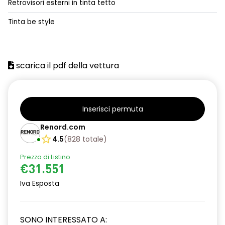
Retrovisori esterni in tinta tetto
alzacristalli posteriori elettrici impulsionali
Tinta be style
assistenza alla frenata d'emergenza
attacco isofix
scarica il pdf della vettura
azacristalli anteriori elettrici e impulsionali
cartografia standard
cerchi in lega da 18''
Inserisci permuta
climatizzatore automatico
Renord.com
4.5
(
828
totale
)
criterio tecnico per tetto panoramico
Prezzo di Listino
design cerchi in lega da 18'' diamantati black hole
€31.551
disattivazione ADAS
Iva Esposta
distance warning avviso distanza di sicurezza
SONO INTERESSATO A:
doppio fondo bagagliaio