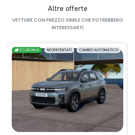
Altre offerte
sedile passeggero regolabile in altezza
VETTURE CON PREZZO SIMILE CHE POTREBBERO
sedili posteriori ripiegabili 1/3 - 2/3
INTERESSARTI
sellerie in tessuto nero melange e tessuto nero titanio con
impunture giallo fresh
ECOBONUS
NEOPATENTATI
CAMBIO AUTOMATICO
shark antenna
sistema di controllo della pressione pneumatici indiretto
sistema di frenata d'emergenza attiva
sistema multimediale openR link 10.4" con Google integrato
volante in pelle