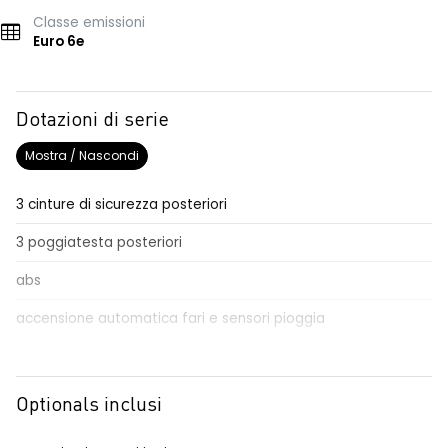
Classe emissioni
Euro 6e
Dotazioni di serie
Mostra / Nascondi
3 cinture di sicurezza posteriori
3 poggiatesta posteriori
abs
accensione automatica fari e sensori pioggia
Aggiornamento del sistema, incluso per 5 anni
airbag frontale conducente e passeggero
Optionals inclusi
airbag laterali a tendina anteriori e posteriori