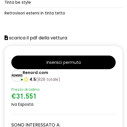
Tinta be style
alzacristalli posteriori elettrici impulsionali
Retrovisori esterni in tinta tetto
assistenza alla frenata d'emergenza
attacco isofix
scarica il pdf della vettura
azacristalli anteriori elettrici e impulsionali
cartografia standard
cerchi in lega da 18''
Inserisci permuta
climatizzatore automatico
Renord.com
4.5
(
828
totale
)
criterio tecnico per tetto panoramico
Prezzo di Listino
design cerchi in lega da 18'' diamantati black hole
€31.551
disattivazione ADAS
Iva Esposta
distance warning avviso distanza di sicurezza
SONO INTERESSATO A:
doppio fondo bagagliaio