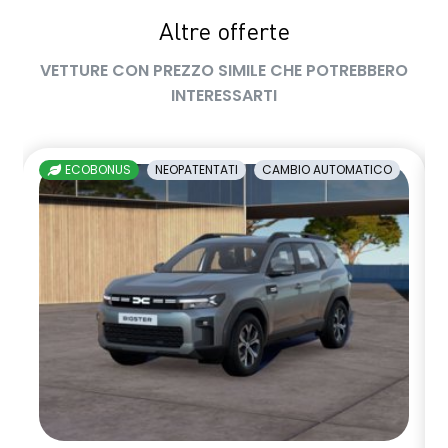
Altre offerte
sedile passeggero regolabile in altezza
VETTURE CON PREZZO SIMILE CHE POTREBBERO
sedili posteriori ripiegabili 1/3 - 2/3
INTERESSARTI
sellerie in tessuto nero melange e tessuto nero titanio con
impunture giallo fresh
ECOBONUS
NEOPATENTATI
CAMBIO AUTOMATICO
shark antenna
sistema di controllo della pressione pneumatici indiretto
sistema di frenata d'emergenza attiva
sistema multimediale openR link 10.4" con Google integrato
volante in pelle