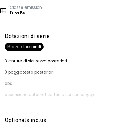
Classe emissioni
Euro 6e
Dotazioni di serie
Mostra / Nascondi
3 cinture di sicurezza posteriori
3 poggiatesta posteriori
abs
accensione automatica fari e sensori pioggia
Aggiornamento del sistema, incluso per 5 anni
airbag frontale conducente e passeggero
Optionals inclusi
airbag laterali a tendina anteriori e posteriori