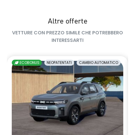
sedile passeggero regolabile in altezza
Altre offerte
sedili posteriori ripiegabili 1/3 - 2/3
VETTURE CON PREZZO SIMILE CHE POTREBBERO
sellerie in tessuto nero melange e tessuto nero titanio con
INTERESSARTI
impunture giallo fresh
shark antenna
ECOBONUS
NEOPATENTATI
CAMBIO AUTOMATICO
sistema di controllo della pressione pneumatici indiretto
sistema di frenata d'emergenza attiva
sistema multimediale openR link 10.4" con Google integrato
volante in pelle