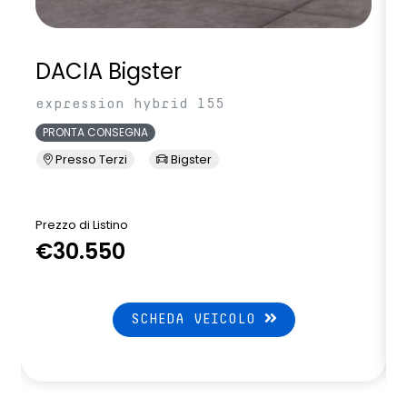
DACIA Bigster
expression hybrid 155
PRONTA CONSEGNA
Presso Terzi
Bigster
Prezzo di Listino
P
€30.550
SCHEDA VEICOLO