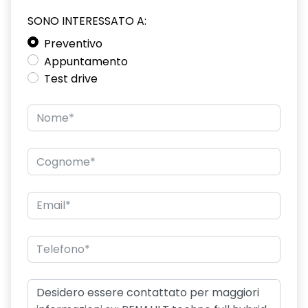
SONO INTERESSATO A:
driver display 10''
Preventivo
eCall funzionalità soggetta a copertura di rete;
Appuntamento
compatibilità 2G/3G o 4G/5G a seconda del veicolo
Test drive
emergency lane keep assist assistenza d'emergenza al
mantenimento della corsia
fari posteriori FULL LED 3D con firma luminosa dinamica C-
SHAPE
frecce di direzione
freno di stazionamento elettrico con funzione Auto-Hold
gas climatizzatore 1234YF
HARM02
indicatore cambio marcia
keyless entry