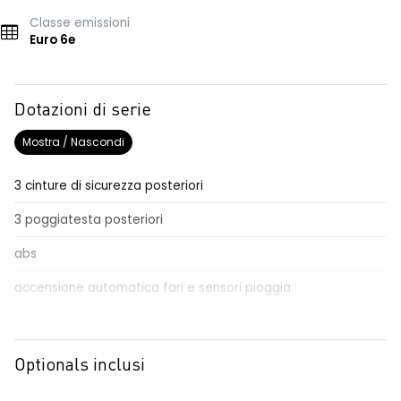
Classe emissioni
Euro 6e
Dotazioni di serie
Mostra / Nascondi
3 cinture di sicurezza posteriori
3 poggiatesta posteriori
abs
accensione automatica fari e sensori pioggia
Aggiornamento del sistema, incluso per 5 anni
airbag frontale conducente e passeggero
Optionals inclusi
airbag laterali a tendina anteriori e posteriori