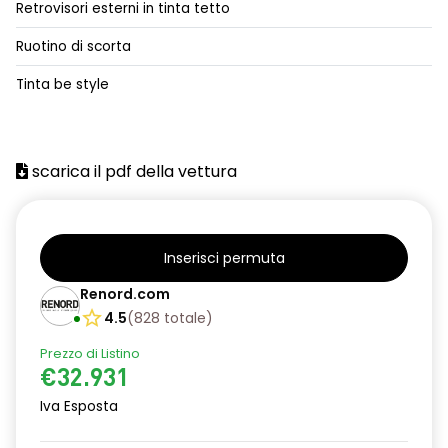
Retrovisori esterni in tinta tetto
alzacristalli posteriori elettrici impulsionali
Ruotino di scorta
assistenza alla frenata d'emergenza
Tinta be style
attacco isofix
azacristalli anteriori elettrici e impulsionali
scarica il pdf della vettura
cartografia standard
cerchi in lega da 18''
climatizzatore automatico
Inserisci permuta
criterio tecnico per tetto panoramico
Renord.com
4.5
(
828
totale
)
design cerchi in lega da 18'' diamantati black hole
Prezzo di Listino
disattivazione ADAS
€32.931
distance warning avviso distanza di sicurezza
Iva Esposta
doppio fondo bagagliaio