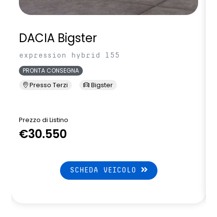
DACIA Bigster
expression hybrid 155
PRONTA CONSEGNA
Presso Terzi
Bigster
Prezzo di Listino
P
€30.550
SCHEDA VEICOLO