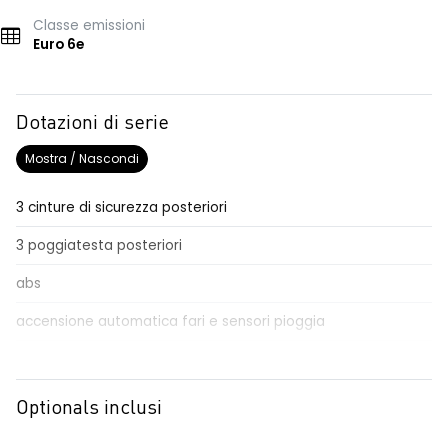
Classe emissioni
Euro 6e
Dotazioni di serie
Mostra / Nascondi
3 cinture di sicurezza posteriori
3 poggiatesta posteriori
abs
accensione automatica fari e sensori pioggia
Aggiornamento del sistema, incluso per 5 anni
airbag frontale conducente e passeggero
Optionals inclusi
airbag laterali a tendina anteriori e posteriori