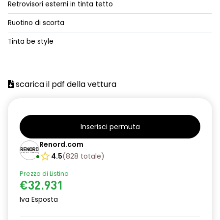
Retrovisori esterni in tinta tetto
alzacristalli posteriori elettrici impulsionali
Ruotino di scorta
assistenza alla frenata d'emergenza
Tinta be style
attacco isofix
azacristalli anteriori elettrici e impulsionali
scarica il pdf della vettura
cartografia standard
cerchi in lega da 18''
climatizzatore automatico
Inserisci permuta
criterio tecnico per tetto panoramico
Renord.com
4.5
(
828
totale
)
design cerchi in lega da 18'' diamantati black hole
Prezzo di Listino
disattivazione ADAS
€32.931
distance warning avviso distanza di sicurezza
Iva Esposta
doppio fondo bagagliaio