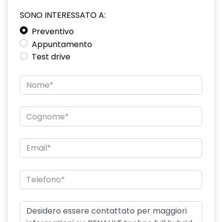
SONO INTERESSATO A:
driver display 10''
Preventivo
eCall funzionalità soggetta a copertura di rete;
Appuntamento
compatibilità 2G/3G o 4G/5G a seconda del veicolo
Test drive
emergency lane keep assist assistenza d'emergenza al
mantenimento della corsia
fari posteriori FULL LED 3D con firma luminosa dinamica C-
SHAPE
frecce di direzione
freno di stazionamento elettrico con funzione Auto-Hold
gas climatizzatore 1234YF
HARM02
indicatore cambio marcia
keyless entry