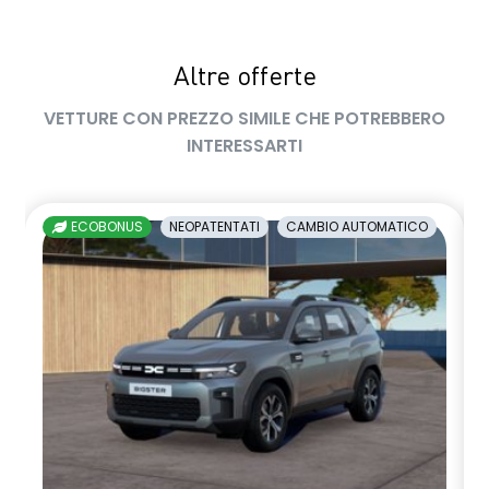
sedile passeggero regolabile in altezza
Altre offerte
sedili posteriori ripiegabili 1/3 - 2/3
VETTURE CON PREZZO SIMILE CHE POTREBBERO
sellerie in tessuto nero melange e tessuto nero titanio con
INTERESSARTI
impunture giallo fresh
shark antenna
ECOBONUS
NEOPATENTATI
CAMBIO AUTOMATICO
sistema di controllo della pressione pneumatici indiretto
sistema di frenata d'emergenza attiva
sistema multimediale openR link 10.4" con Google integrato
volante in pelle