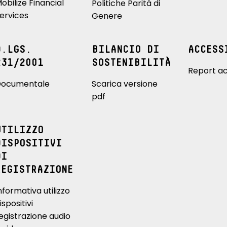
obilize Financial
Politiche Parità di
ervices
Genere
D.LGS.
BILANCIO DI
ACCESS
231/2001
SOSTENIBILITÀ
Report ac
ocumentale
Scarica versione
pdf
UTILIZZO
DISPOSITIVI
DI
REGISTRAZIONE
nformativa utilizzo
ispositivi
egistrazione audio