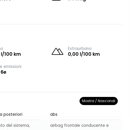
no
Extraurbano
 l/100 km
0,00 l/100 km
e emissioni
 6e
Mostra / Nascondi
a posteriori
abs
o del sistema,
airbag frontale conducente e