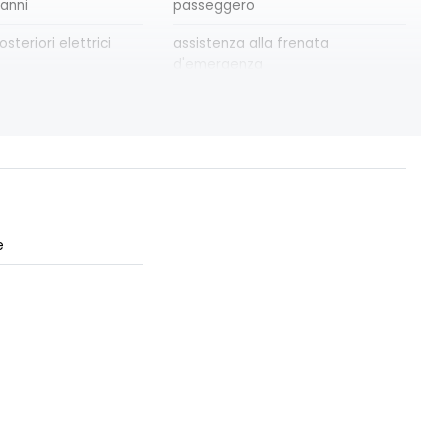
 anni
passeggero
osteriori elettrici
assistenza alla frenata
d'emergenza
teriori elettrici e
cartografia standard
re automatico
criterio tecnico per tetto
panoramico
ne ADAS
distance warning avviso distanza
di sicurezza
e
 10''
eCall funzionalità soggetta a
copertura di rete; compatibilità
2G/3G o 4G/5G a seconda del
veicolo
ri FULL LED 3D con
frecce di direzione
sa dinamica C-SHAPE