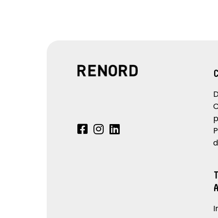
D
C
p
P
d
I