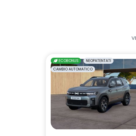
freno di stazionamento elettrico
gas climatiz
con funzione Auto-Hold
indicatore cambio marcia
keyless entr
luci diurne a LED con firma
maniglie in t
V
luminosa C-shape
Manutenzione Connessa, incluso
multisense
per 8 anni
ECOBONUS
NEOPATENTATI
Pack standard connectivity
predisposizio
CAMBIO AUTOMATICO
tramite app my rnlt
interlock
retrovisore interno fotocromatico
retrovisori est
elettricamen
sedili posteriori ripiegabili 1/3 - 2/3
sellerie in t
tessuto nero 
impunture gia
sistema di controllo della
sistema di f
pressione pneumatici indiretto
attiva