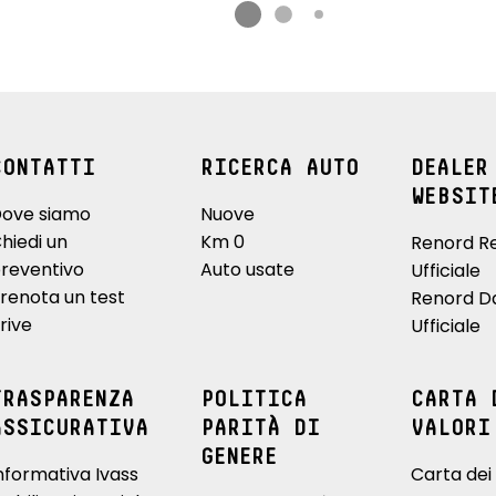
CONTATTI
RICERCA AUTO
DEALER
WEBSIT
ove siamo
Nuove
hiedi un
Km 0
Renord R
reventivo
Auto usate
Ufficiale
renota un test
Renord D
rive
Ufficiale
TRASPARENZA
POLITICA
CARTA 
ASSICURATIVA
PARITÀ DI
VALORI
GENERE
nformativa Ivass
Carta dei 