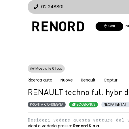
02 248801
N
Sedi
Mostra le 6 foto
Ricerca auto
Nuove
Renault
Captur
RENAULT techno full hybrid
PRONTA CONSEGNA
ECOBONUS
NEOPATENTATI
Desideri vedere questa vettura dal 
Vieni a vederla presso:
Renord S.p.a.