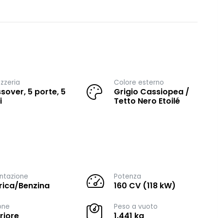
zzeria
Colore esterno
sover, 5 porte, 5
Grigio Cassiopea /
i
Tetto Nero Etoilé
ntazione
Potenza
trica/Benzina
160 CV (118 kW)
one
Peso a vuoto
riore
1.441 kg