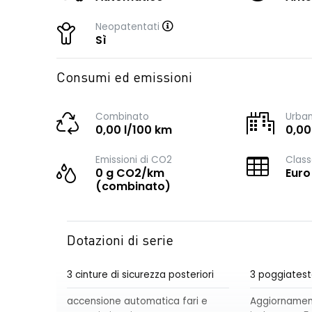
Neopatentati
Sì
Consumi ed emissioni
Combinato
Urba
0,00 l/100 km
0,00
Emissioni di CO2
Class
0 g CO2/km
Euro
(combinato)
Dotazioni di serie
3 cinture di sicurezza posteriori
3 poggiatest
accensione automatica fari e
Aggiornament