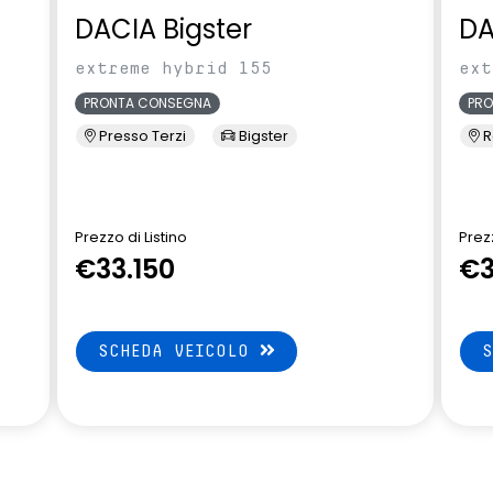
DACIA Bigster
DA
extreme hybrid 155
ext
PRONTA CONSEGNA
PR
Presso Terzi
Bigster
R
Prezzo di Listino
Prezz
€33.150
€3
SCHEDA VEICOLO