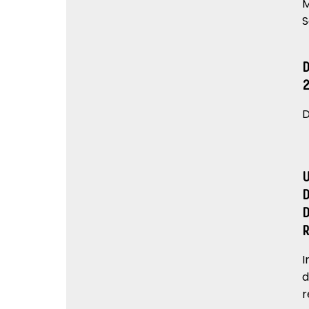
M
S
D
I
d
r