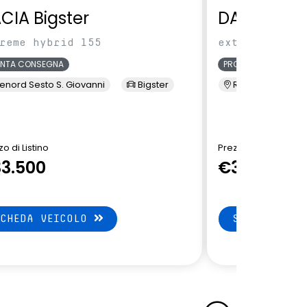
CIA Bigster
DACIA Bigs
reme hybrid 155
extreme hybri
ONTA CONSEGNA
PRONTA CONSEGNA
enord Sesto S. Giovanni
Bigster
Renord Sesto S. 
o di Listino
Prezzo di Listino
3.500
€32.650
SCHEDA VEICOLO
SCHEDA VEI