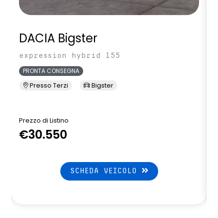
DACIA Bigster
expression hybrid 155
PRONTA CONSEGNA
Presso Terzi
Bigster
Prezzo di Listino
P
€30.550
SCHEDA VEICOLO