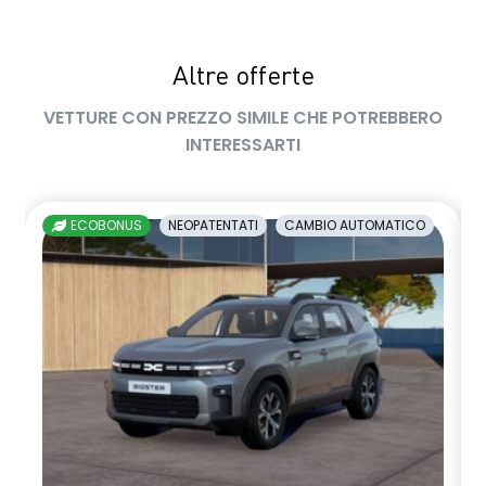
sedile passeggero regolabile in altezza
Altre offerte
sedili posteriori ripiegabili 1/3 - 2/3
VETTURE CON PREZZO SIMILE CHE POTREBBERO
sellerie in tessuto nero melange e tessuto nero titanio con
INTERESSARTI
impunture giallo fresh
shark antenna
ECOBONUS
NEOPATENTATI
CAMBIO AUTOMATICO
sistema di controllo della pressione pneumatici indiretto
sistema di frenata d'emergenza attiva
sistema multimediale openR link 10.4" con Google integrato
volante in pelle