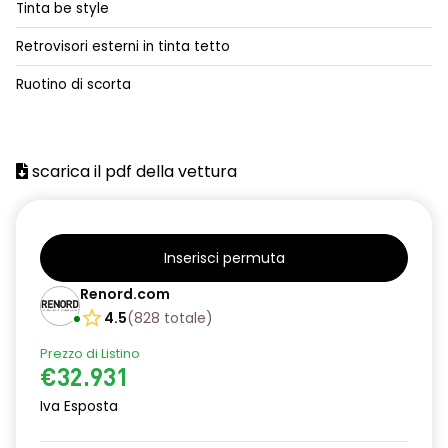
Tinta be style
alzacristalli posteriori elettrici impulsionali
Retrovisori esterni in tinta tetto
assistenza alla frenata d'emergenza
Ruotino di scorta
attacco isofix
azacristalli anteriori elettrici e impulsionali
scarica il pdf della vettura
cartografia standard
cerchi in lega da 18''
climatizzatore automatico
Inserisci permuta
criterio tecnico per tetto panoramico
Renord.com
4.5
(
828
totale
)
design cerchi in lega da 18'' diamantati black hole
Prezzo di Listino
disattivazione ADAS
€32.931
distance warning avviso distanza di sicurezza
Iva Esposta
doppio fondo bagagliaio