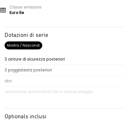
Classe emissioni
Euro 6e
Dotazioni di serie
Mostra / Nascondi
3 cinture di sicurezza posteriori
3 poggiatesta posteriori
abs
accensione automatica fari e sensori pioggia
Aggiornamento del sistema, incluso per 5 anni
airbag frontale conducente e passeggero
Optionals inclusi
airbag laterali a tendina anteriori e posteriori