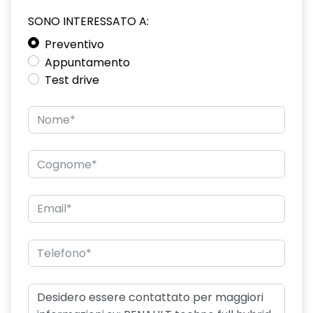
SONO INTERESSATO A:
driver display 10''
Preventivo
eCall funzionalità soggetta a copertura di rete;
Appuntamento
compatibilità 2G/3G o 4G/5G a seconda del veicolo
Test drive
emergency lane keep assist assistenza d'emergenza al
mantenimento della corsia
fari posteriori FULL LED 3D con firma luminosa dinamica C-
SHAPE
frecce di direzione
freno di stazionamento elettrico con funzione Auto-Hold
gas climatizzatore 1234YF
HARM02
indicatore cambio marcia
keyless entry