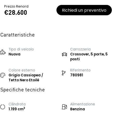
Prezzo Renord
Richiedi un preventivo
€28.600
Caratteristiche
Tipo di veicolo
Carrozzeria
Nuova
Crossover, 5 porte, 5
posti
Colore esterno
Riferimento
Grigio Cassiopea /
780981
Tetto Nero Etoilé
Specifiche tecniche
Cilindrata
Alimentazione
3
1.199 cm
Benzina