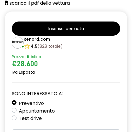
scarica il pdf della vettura
attacco isofix
azacristalli anteriori elettrici e impulsionali
bracciolo anteriore con vano portaoggetti
Inserisci permuta
cartografia standard
Renord.com
4.5
(
828
totale
)
cerchi in lega da 18''
Prezzo di Listino
climatizzatore automatico
€28.600
criterio tecnico per tetto panoramico
Iva Esposta
design cerchi in lega da 18'' diamantati black hole
SONO INTERESSATO A:
disattivazione ADAS
Preventivo
distance warning avviso distanza di sicurezza
Appuntamento
doppio fondo bagagliaio
Test drive
driver display 10''