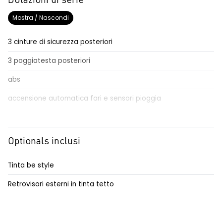
Dotazioni di serie
Mostra / Nascondi
3 cinture di sicurezza posteriori
3 poggiatesta posteriori
abs
accensione automatica fari e sensori pioggia
adaptative cruise control
Aggiornamento del sistema, incluso per 5 anni
Optionals inclusi
airbag frontale conducente e passeggero
Tinta be style
airbag laterali a tendina anteriori e posteriori
Retrovisori esterni in tinta tetto
alzacristalli posteriori elettrici impulsionali
assistenza alla frenata d'emergenza