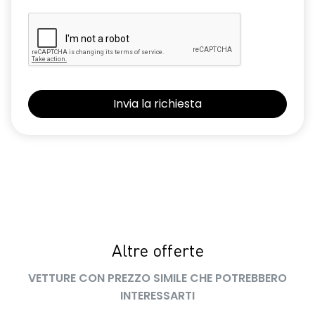
luci diurne a LED con firma luminosa C-shape
maniglie in tinta carrozzeria
manuale di uso e manutenzione digitale
Manutenzione Connessa, incluso per 8 anni
multisense
Pacchetto Guida Connessa, incluso per 5 anni
Pack standard connectivity tramite app my rnlt
predisposizione alcolock / alcol interlock
privacy glass
Altre offerte
retrovisore interno fotocromatico
VETTURE CON PREZZO SIMILE CHE POTREBBERO
retrovisori esterni richiudibili elettricamente
INTERESSARTI
sedile passeggero regolabile in altezza