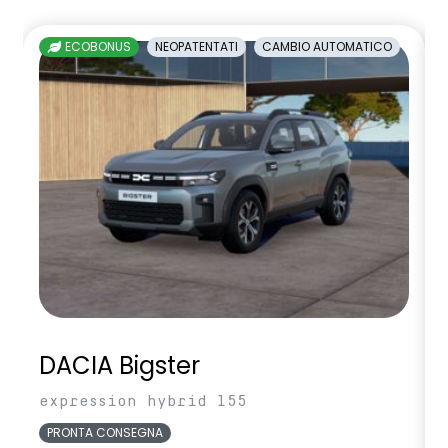
sedili posteriori ripiegabili 1/3 - 2/3
ECOBONUS
NEOPATENTATI
CAMBIO AUTOMATICO
sellerie in tessuto nero melange e tessuto nero titanio con
impunture giallo fresh
sensori di parcheggio anteriori/posteriori/laterali
shark antenna
sistema di controllo della pressione pneumatici indiretto
sistema di frenata d'emergenza attiva
sistema multimediale openR link 10.4" con Google integrato
volante in pelle
DACIA Bigster
expression hybrid 155
PRONTA CONSEGNA