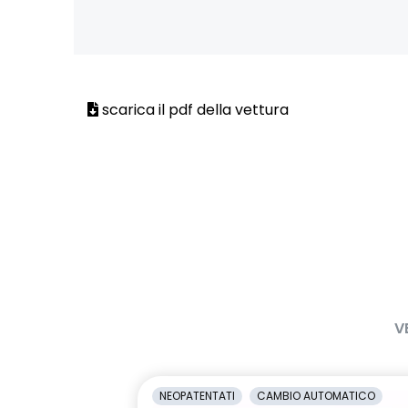
alzacristalli anteriori elettrici
alzacristalli p
impulsionali
impulsionali
blind spot warning and rear
caricatore s
detection with emergency lane
induzione
keeping assist
scarica il pdf della vettura
climatizzatore automatico
commutazion
abbaglianti/
criterio active driver assist
design cerchi
diamantati "
driver display 10''
eCall funzion
copertura di 
2G/3G o 4G/
veicolo
V
fari full LED adaptative vision, con
freno di sta
funzione fendinebbia integrata
con funzione
NEOPATENTATI
CAMBIO AUTOMATICO
HAR03
intelligent a