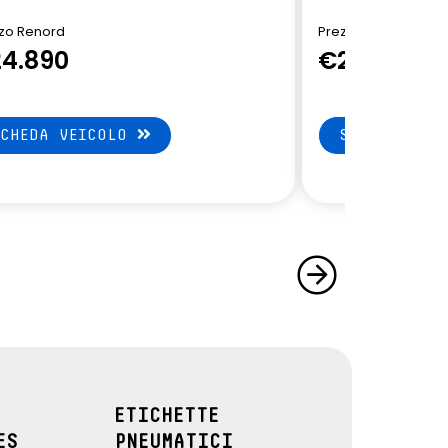
zo Renord
Prezzo Renord
4.890
€24.890
SCHEDA VEICOLO
SCHEDA VEI
ETICHETTE
ES
PNEUMATICI