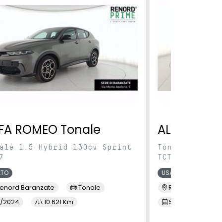
FA ROMEO Tonale
ALFA ROME
ale 1.5 Hybrid 130cv Sprint
Tonale 1.5 Hy
7
TCT7
ATO
USATO
enord Baranzate
Tonale
Renord Sesto S. 
/2024
10.621 Km
5/2024
8