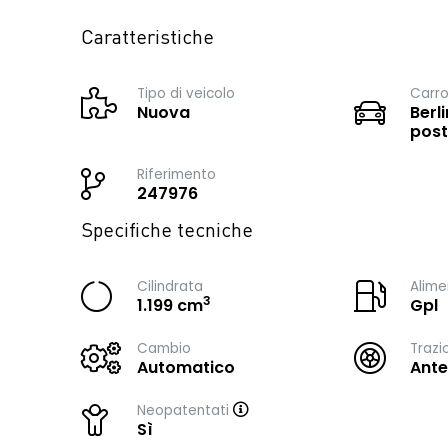
Caratteristiche
Tipo di veicolo
Carro
Nuova
Berli
post
Riferimento
247976
Specifiche tecniche
Cilindrata
Alime
3
1.199 cm
Gpl
Cambio
Trazi
Automatico
Ante
Neopatentati
Sì