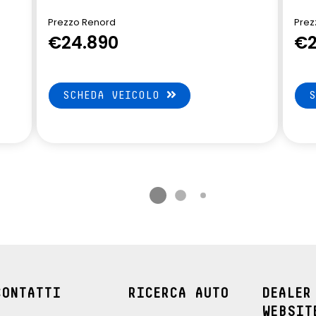
eplication wireless
volante multifunzione in ecopelle
Prezzo Renord
Prez
con Android Auto™ /
€24.890
€2
ay™
SCHEDA VEICOLO
CONTATTI
RICERCA AUTO
DEALER
WEBSIT