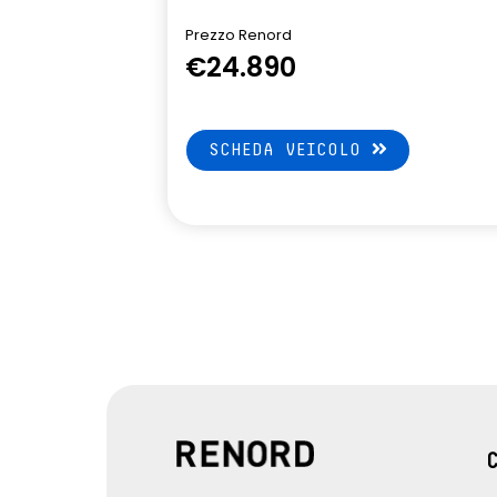
sistema di rilevamento stato di
smartphone r
Prezzo Renord
vigilanza del conducente
compatibile 
€24.890
Apple CarPl
SCHEDA VEICOLO