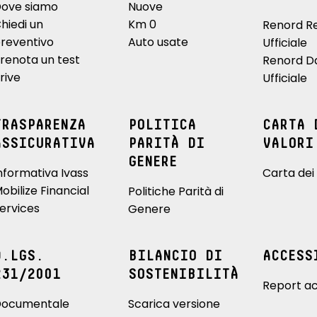
ove siamo
Nuove
hiedi un
Km 0
Renord R
reventivo
Auto usate
Ufficiale
renota un test
Renord D
rive
Ufficiale
TRASPARENZA
POLITICA
CARTA 
ASSICURATIVA
PARITÀ DI
VALORI
GENERE
nformativa Ivass
Carta dei 
obilize Financial
Politiche Parità di
ervices
Genere
D.LGS.
BILANCIO DI
ACCESS
231/2001
SOSTENIBILITÀ
Report ac
ocumentale
Scarica versione