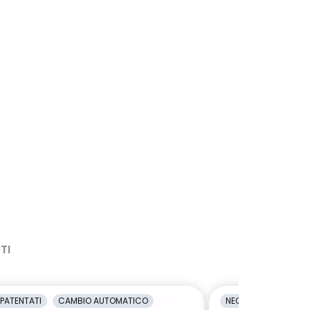
TI
PATENTATI
CAMBIO AUTOMATICO
NEOPATENTATI
C