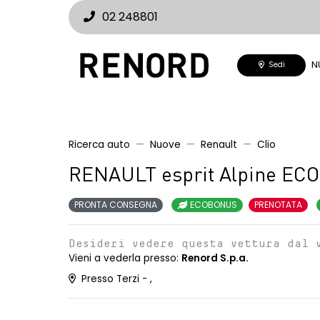
02 248801
N
Sedi
Ricerca auto
Nuove
Renault
Clio
RENAULT esprit Alpine EC
PRONTA CONSEGNA
ECOBONUS
PRENOTATA
Desideri vedere questa vettura dal 
Vieni a vederla presso:
Renord S.p.a.
Presso Terzi - ,