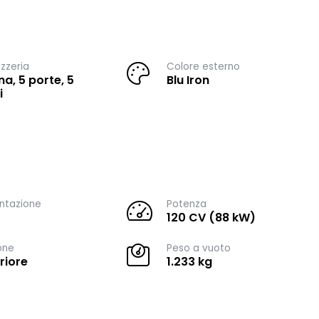
zzeria
Colore esterno
na, 5 porte, 5
Blu Iron
i
ntazione
Potenza
120 CV (88 kW)
one
Peso a vuoto
riore
1.233 kg