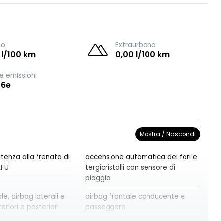
no
Extraurbano
 l/100 km
0,00 l/100 km
e emissioni
 6e
Mostra / Nascondi
tenza alla frenata di
accensione automatica dei fari e
AFU
tergicristalli con sensore di
pioggia
le, airbag laterali e
airbag frontale conducente e
eriori e posteriori
passeggero