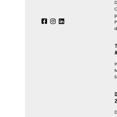
D
C
p
P
d
I
M
S
D