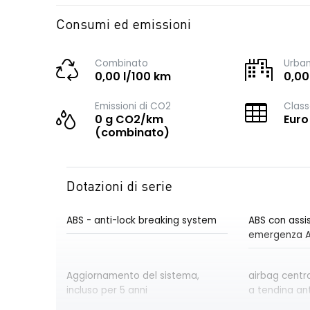
Consumi ed emissioni
Combinato
Urba
0,00 l/100 km
0,00
Emissioni di CO2
Class
0 g CO2/km
Euro
(combinato)
Dotazioni di serie
ABS - anti-lock breaking system
ABS con assis
emergenza 
Aggiornamento del sistema,
airbag centra
incluso per 5 anni
a tendina ant