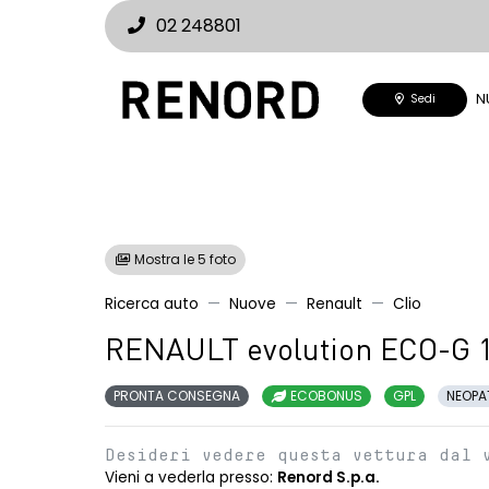
02 248801
N
Sedi
Mostra le 5 foto
Ricerca auto
Nuove
Renault
Clio
RENAULT evolution ECO-G 
PRONTA CONSEGNA
ECOBONUS
GPL
NEOPA
Desideri vedere questa vettura dal 
Vieni a vederla presso:
Renord S.p.a.