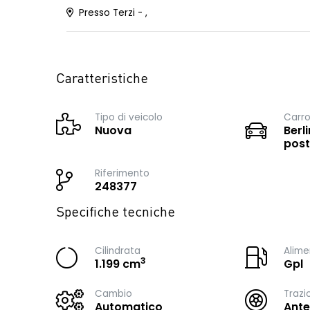
Presso Terzi - ,
Caratteristiche
Tipo di veicolo
Carro
Nuova
Berli
post
Riferimento
248377
Specifiche tecniche
Cilindrata
Alime
3
1.199 cm
Gpl
Cambio
Trazi
Automatico
Ante