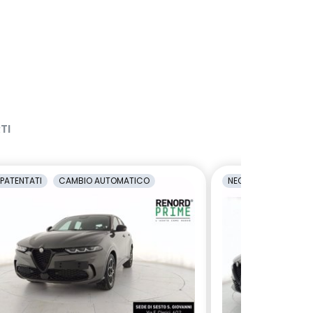
TI
PATENTATI
CAMBIO AUTOMATICO
NEOPATENTATI
C