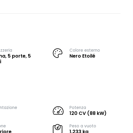
zzeria
Colore esterno
na, 5 porte, 5
Nero Etoilé
i
ntazione
Potenza
120 CV (88 kW)
one
Peso a vuoto
riore
1.233 kg