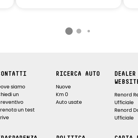
CONTATTI
RICERCA AUTO
DEALER
WEBSIT
ove siamo
Nuove
hiedi un
Km 0
Renord R
reventivo
Auto usate
Ufficiale
renota un test
Renord D
rive
Ufficiale