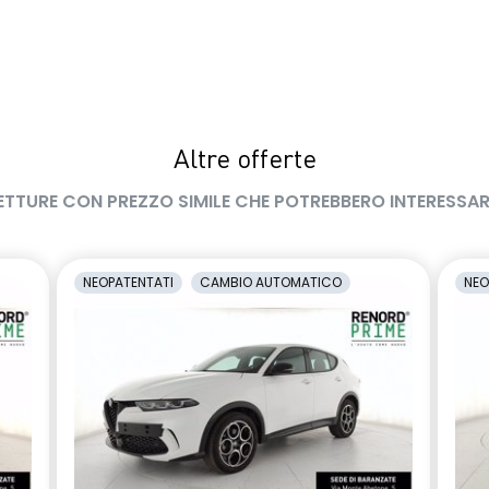
na
sistema di controllo della
pressione pneumatici indiretto
levamento stato di
smartphone replication wireless
l conducente
compatibile con Android Auto™ /
Apple CarPlay™
Altre offerte
ETTURE CON PREZZO SIMILE CHE POTREBBERO INTERESSAR
NEOPATENTATI
CAMBIO AUTOMATICO
NEO