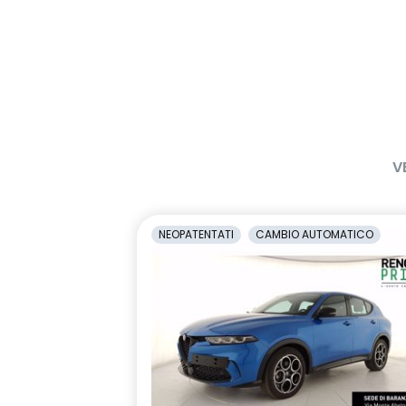
sensori di parcheggio posteriori
shark anten
sistema di frenata d'emergenza
sistema di ri
attiva con riconoscimento
vigilanza de
pedoni, ciclisti e incroci
volante multifunzione in TEP
V
NEOPATENTATI
CAMBIO AUTOMATICO