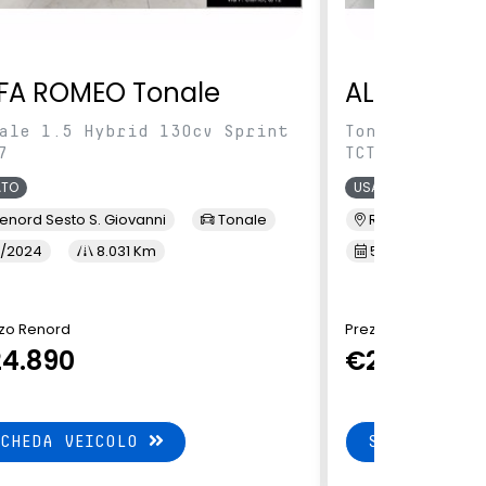
FA ROMEO Tonale
ALFA ROME
ale 1.5 Hybrid 130cv Sprint
Tonale 1.5 Hy
7
TCT7
ATO
USATO
enord Sesto S. Giovanni
Tonale
Renord Baranza
/2024
8.031 Km
5/2024
1
zo Renord
Prezzo Renord
4.890
€24.890
SCHEDA VEICOLO
SCHEDA VEI