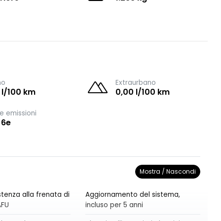
no
Extraurbano
 l/100 km
0,00 l/100 km
e emissioni
 6e
Mostra / Nascondi
tenza alla frenata di
Aggiornamento del sistema,
AFU
incluso per 5 anni