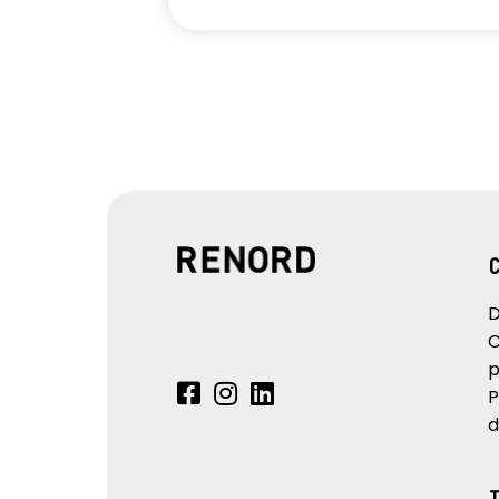
D
C
p
P
d