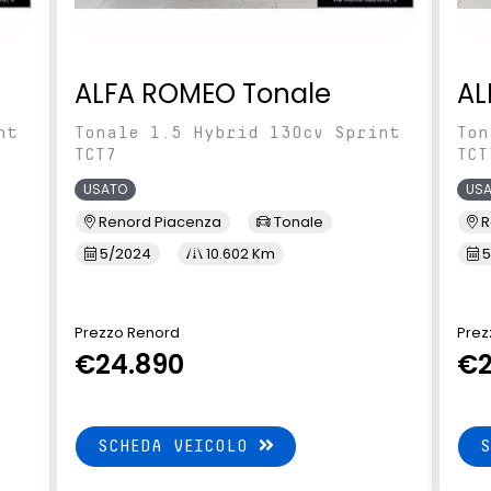
ALFA ROMEO Tonale
AL
nt
Tonale 1.5 Hybrid 130cv Sprint
Ton
TCT7
TCT
USATO
US
Renord Piacenza
Tonale
R
5/2024
10.602 Km
5
Prezzo Renord
Prez
€24.890
€2
SCHEDA VEICOLO