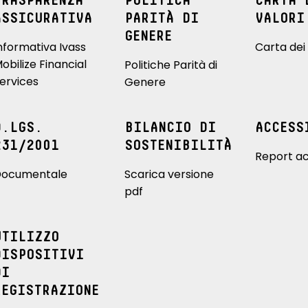
TRASPARENZA
POLITICA
CARTA 
ASSICURATIVA
PARITÀ DI
VALORI
GENERE
nformativa Ivass
Carta dei 
obilize Financial
Politiche Parità di
ervices
Genere
D.LGS.
BILANCIO DI
ACCESS
231/2001
SOSTENIBILITÀ
Report ac
ocumentale
Scarica versione
pdf
UTILIZZO
DISPOSITIVI
DI
REGISTRAZIONE