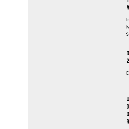
I
M
S
D