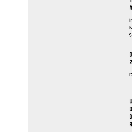
I
M
S
D