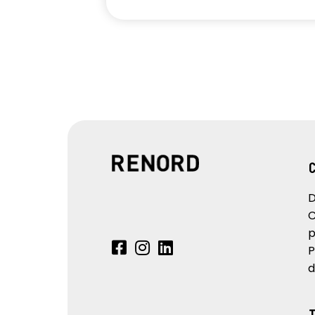
D
C
p
P
d