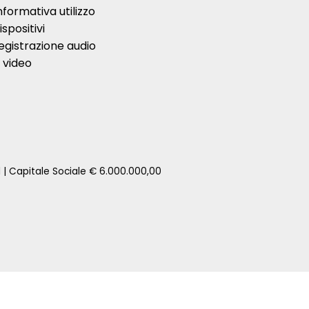
nformativa utilizzo
ispositivi
egistrazione audio
 video
1 | Capitale Sociale € 6.000.000,00
zione della tua auto senza impegno