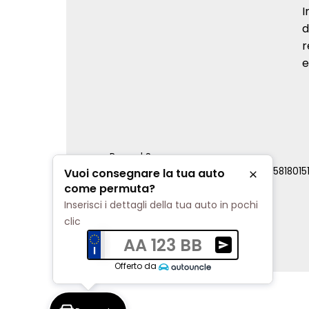
I
d
r
e
Renord S.p.a.
REA Milano 810796 | P.IVA e C.F. 0085818015
Vuoi consegnare la tua auto
Chiudi
Cookie Policy
come permuta?
Privacy Policy
Inserisci i dettagli della tua auto in pochi
Impostazioni di tracciamento
clic
AA 123 BB
Ricevi una valuta
Offerto da