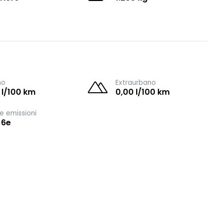
no
Extraurbano
 l/100 km
0,00 l/100 km
e emissioni
 6e