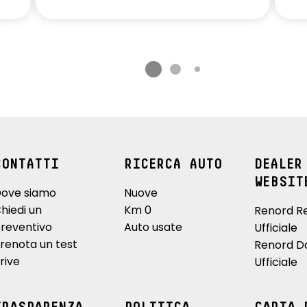
CONTATTI
RICERCA AUTO
DEALER
WEBSIT
ove siamo
Nuove
hiedi un
Km 0
Renord R
reventivo
Auto usate
Ufficiale
renota un test
Renord D
rive
Ufficiale