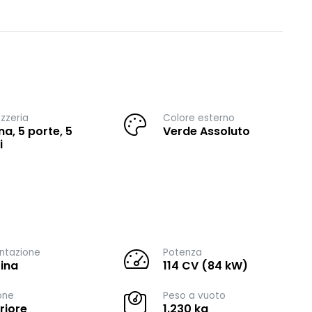
zzeria
Colore esterno
na, 5 porte, 5
Verde Assoluto
i
ntazione
Potenza
ina
114 CV (84 kW)
one
Peso a vuoto
riore
1.230 kg