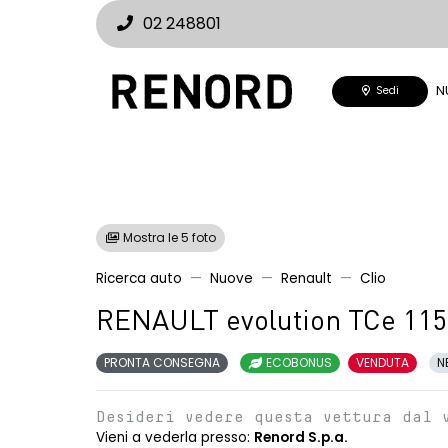
02 248801
N
Sedi
Mostra le 5 foto
Ricerca auto
Nuove
Renault
Clio
RENAULT evolution TCe 115
PRONTA CONSEGNA
ECOBONUS
VENDUTA
N
Desideri vedere questa vettura dal 
Vieni a vederla presso:
Renord S.p.a.