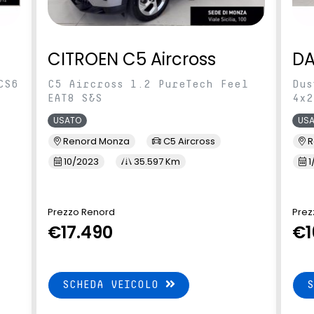
CITROEN C5 Aircross
DA
CS6
C5 Aircross 1.2 PureTech Feel
Dus
EAT8 S&S
4x2
USATO
US
Renord Monza
C5 Aircross
R
10/2023
35.597 Km
1
Prezzo Renord
Prez
€17.490
€1
SCHEDA VEICOLO