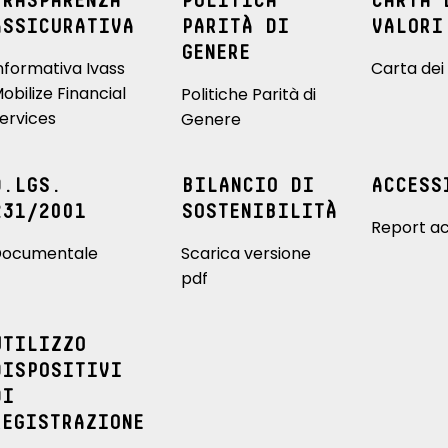
TRASPARENZA
POLITICA
CARTA 
ASSICURATIVA
PARITÀ DI
VALORI
GENERE
nformativa Ivass
Carta dei 
obilize Financial
Politiche Parità di
ervices
Genere
D.LGS.
BILANCIO DI
ACCESS
231/2001
SOSTENIBILITÀ
Report ac
ocumentale
Scarica versione
pdf
UTILIZZO
DISPOSITIVI
DI
REGISTRAZIONE