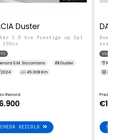
CIA Duster
DACIA Dus
ter 1.0 tce Prestige up Gpl
Duster 1.5 Bl
 100cv
4x4
ATO
USATO
enord S.M. Siccomario
Duster
Renord Inzago
/2024
45.008 Km
3/2023
7
zo Renord
Prezzo Renord
6.900
€19.900
SCHEDA VEICOLO
SCHEDA VEI