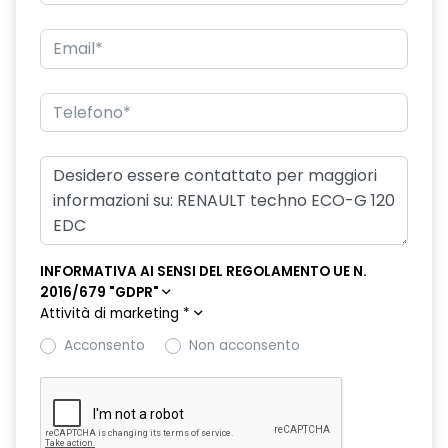
freno di stazionamento elettrico con funzione Auto-Hold
hands-free card per apertura/chiusura porte e avviamento
motore
HAR02
intelligent speed assist assistenza al superamento dei limiti
di velocità
kit gonfiaggio pneumatici
lunotto posteriore con funzione sbrinamento
INFORMATIVA AI SENSI DEL REGOLAMENTO UE N.
2016/679 "GDPR"
Manutenzione Connessa, incluso per 8 anni
Attività di marketing
*
multi-sense a 4 modalità
Acconsento
Non acconsento
Pack standard connectivity, tramite app my rnlt
portellone posteriore manuale
privacy glass