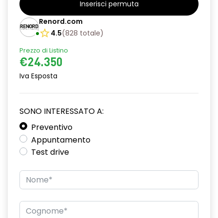
Inserisci permuta
alzacristalli posteriori elettrici impulsionali
Renord.com
assistenza alla partenza in salita
4.5
(
828
totale
)
Prezzo di Listino
climatizzatore automatico
€24.350
commutazione automatica abbaglianti/ anabbaglianti
Iva Esposta
consolle centrale con vano portaoggetti + bracciolo
distance warning avviso distanza di sicurezza
SONO INTERESSATO A:
driver display 10''
Preventivo
Appuntamento
eCall funzionalità soggetta a copertura di rete;
Test drive
compatibilità 2G/3G o 4G/5G a seconda del veicolo
emergency lane keep assist assistenza d'emergenza al
mantenimento della corsia
fari full LED adaptative vision, con funzione fendinebbia
integrata