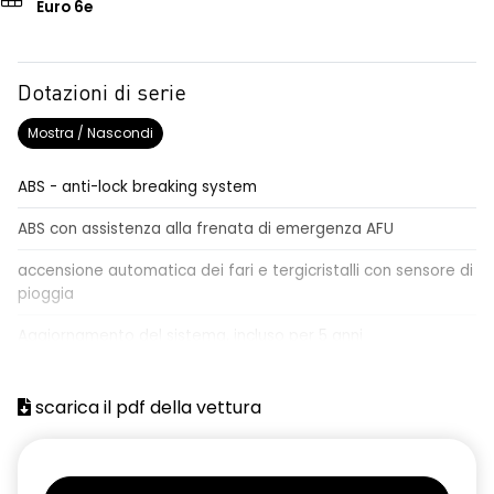
Euro 6e
Dotazioni di serie
Mostra / Nascondi
ABS - anti-lock breaking system
ABS con assistenza alla frenata di emergenza AFU
accensione automatica dei fari e tergicristalli con sensore di
pioggia
Aggiornamento del sistema, incluso per 5 anni
airbag centrale, airbag laterali e a tendina anteriori e
posteriori
scarica il pdf della vettura
airbag frontale conducente e passeggero
alzacristalli anteriori elettrici impulsionali