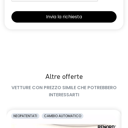
retrovisore interno elettrocromico frameless
retrovisori esterni elettrici riscaldabili e ripiegabili
elettricamente
retrovisori esterni in tinta tetto
sellerie in tessuto 100% riciclato, jacquard di raso nero
goffrato, TEP e cuciture rosse
shark antenna
Altre offerte
sistema di controllo della pressione pneumatici indiretto
VETTURE CON PREZZO SIMILE CHE POTREBBERO
sistema di frenata d'emergenza attiva con riconoscimento
pedoni, ciclisti e incroci
INTERESSARTI
sistema di rilevamento stato di vigilanza del conducente
sistema multimediale operR link 10,1''con Google integrato,
NEOPATENTATI
CAMBIO AUTOMATICO
navigazione, Arkamys Auditorium audio