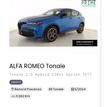
smartphone replication wireless compatibile con Android
Auto™ / Apple CarPlay™
volante multifunzione in TEP
ALFA ROMEO Tonale
Tonale 1.5 Hybrid 130cv Sprint TCT7
USATO
Renord Piacenza
Tonale
5/2024
11.262 Km