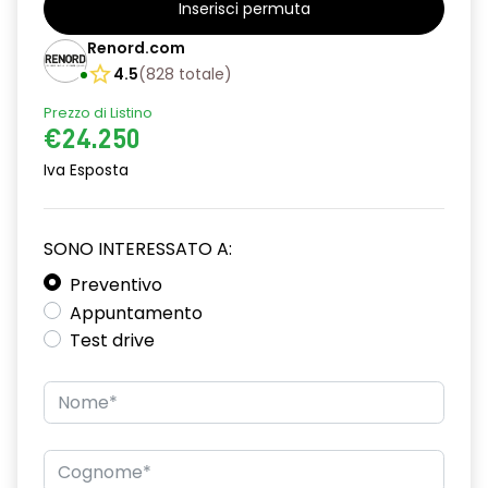
Inserisci permuta
alzacristalli posteriori elettrici impulsionali
Renord.com
assistenza alla partenza in salita
4.5
(
828
totale
)
Prezzo di Listino
climatizzatore automatico
€24.250
commutazione automatica abbaglianti/ anabbaglianti
Iva Esposta
consolle centrale con vano portaoggetti + bracciolo
distance warning avviso distanza di sicurezza
SONO INTERESSATO A:
driver display 10''
Preventivo
Appuntamento
eCall funzionalità soggetta a copertura di rete;
Test drive
compatibilità 2G/3G o 4G/5G a seconda del veicolo
emergency lane keep assist assistenza d'emergenza al
mantenimento della corsia
fari full LED adaptative vision, con funzione fendinebbia
integrata