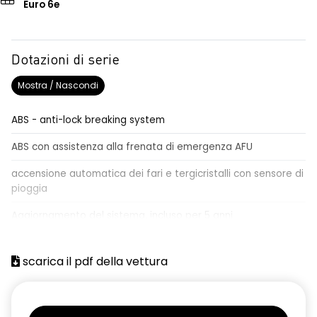
Euro 6e
Dotazioni di serie
Mostra / Nascondi
ABS - anti-lock breaking system
ABS con assistenza alla frenata di emergenza AFU
accensione automatica dei fari e tergicristalli con sensore di
pioggia
Aggiornamento del sistema, incluso per 5 anni
airbag centrale, airbag laterali e a tendina anteriori e
posteriori
scarica il pdf della vettura
airbag frontale conducente e passeggero
alzacristalli anteriori elettrici impulsionali