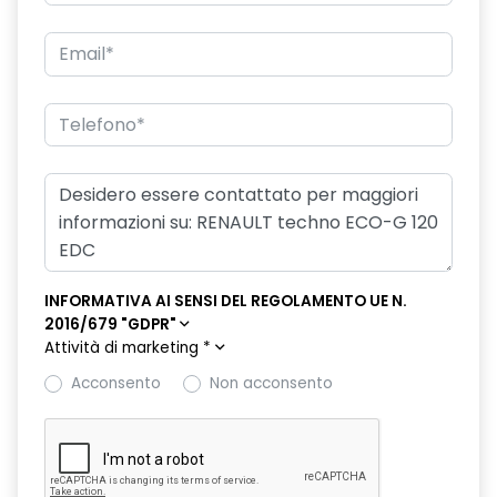
freno di stazionamento elettrico con funzione Auto-Hold
hands-free card per apertura/chiusura porte e avviamento
motore
HAR02
intelligent speed assist assistenza al superamento dei limiti
di velocità
kit gonfiaggio pneumatici
lunotto posteriore con funzione sbrinamento
INFORMATIVA AI SENSI DEL REGOLAMENTO UE N.
2016/679 "GDPR"
Manutenzione Connessa, incluso per 8 anni
Attività di marketing
*
multi-sense a 4 modalità
Acconsento
Non acconsento
Pack standard connectivity, tramite app my rnlt
portellone posteriore manuale
privacy glass