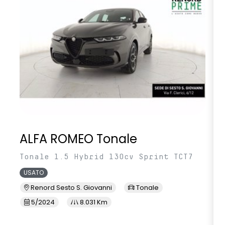
smartphone replication wireless compatibile con Android
Auto™ / Apple CarPlay™
volante multifunzione in TEP
ALFA ROMEO Tonale
Tonale 1.5 Hybrid 130cv Sprint TCT7
USATO
Renord Sesto S. Giovanni
Tonale
5/2024
8.031 Km