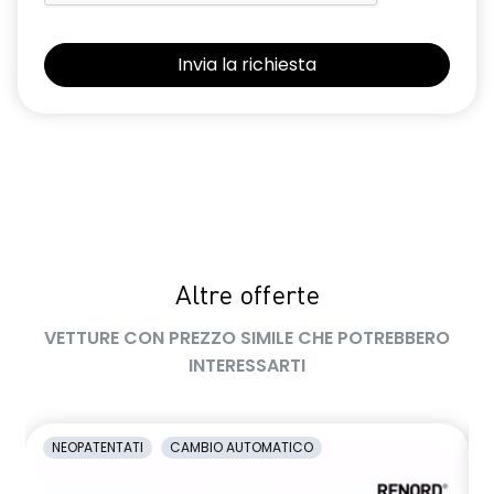
retrovisore interno elettrocromico frameless
retrovisori esterni elettrici riscaldabili e ripiegabili
elettricamente
retrovisori esterni in tinta tetto
sellerie in tessuto 100% riciclato, jacquard di raso nero
goffrato, TEP e cuciture rosse
shark antenna
Altre offerte
sistema di controllo della pressione pneumatici indiretto
VETTURE CON PREZZO SIMILE CHE POTREBBERO
sistema di frenata d'emergenza attiva con riconoscimento
pedoni, ciclisti e incroci
INTERESSARTI
sistema di rilevamento stato di vigilanza del conducente
sistema multimediale operR link 10,1''con Google integrato,
NEOPATENTATI
CAMBIO AUTOMATICO
navigazione, Arkamys Auditorium audio