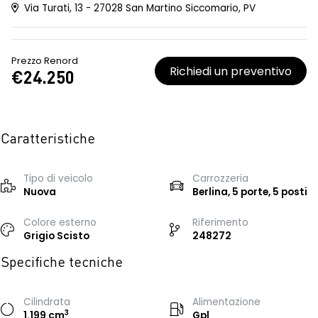
Via Turati, 13 - 27028 San Martino Siccomario, PV
Prezzo Renord
Richiedi un preventivo
€24.250
Caratteristiche
Tipo di veicolo
Carrozzeria
Nuova
Berlina, 5 porte, 5 posti
Colore esterno
Riferimento
Grigio Scisto
248272
Specifiche tecniche
Cilindrata
Alimentazione
3
1.199 cm
Gpl