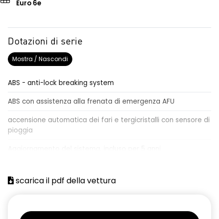
Euro 6e
Dotazioni di serie
Mostra / Nascondi
ABS - anti-lock breaking system
ABS con assistenza alla frenata di emergenza AFU
accensione automatica dei fari e tergicristalli con sensore di
pioggia
Aggiornamento del sistema, incluso per 5 anni
airbag centrale, airbag laterali e a tendina anteriori e
posteriori
scarica il pdf della vettura
airbag frontale conducente e passeggero
alzacristalli anteriori elettrici impulsionali