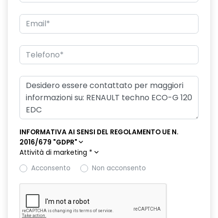
freno di stazionamento elettrico con funzione Auto-Hold
hands-free card per apertura/chiusura porte e avviamento
motore
HAR02
intelligent speed assist assistenza al superamento dei limiti
di velocità
kit gonfiaggio pneumatici
lunotto posteriore con funzione sbrinamento
INFORMATIVA AI SENSI DEL REGOLAMENTO UE N.
2016/679 "GDPR"
Manutenzione Connessa, incluso per 8 anni
Attività di marketing
*
multi-sense a 4 modalità
Acconsento
Non acconsento
Pack standard connectivity, tramite app my rnlt
portellone posteriore manuale
privacy glass