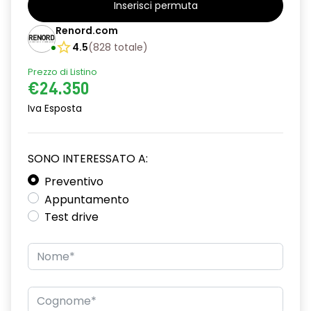
Inserisci permuta
alzacristalli posteriori elettrici impulsionali
Renord.com
assistenza alla partenza in salita
4.5
(
828
totale
)
Prezzo di Listino
climatizzatore automatico
€24.350
commutazione automatica abbaglianti/ anabbaglianti
Iva Esposta
consolle centrale con vano portaoggetti + bracciolo
distance warning avviso distanza di sicurezza
SONO INTERESSATO A:
driver display 10''
Preventivo
Appuntamento
eCall funzionalità soggetta a copertura di rete;
Test drive
compatibilità 2G/3G o 4G/5G a seconda del veicolo
emergency lane keep assist assistenza d'emergenza al
mantenimento della corsia
fari full LED adaptative vision, con funzione fendinebbia
integrata