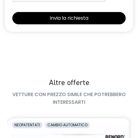
retrovisore interno elettrocromico frameless
retrovisori esterni elettrici riscaldabili e ripiegabili
elettricamente
retrovisori esterni in tinta tetto
sellerie in tessuto 100% riciclato, jacquard di raso nero
goffrato, TEP e cuciture rosse
shark antenna
Altre offerte
sistema di controllo della pressione pneumatici indiretto
VETTURE CON PREZZO SIMILE CHE POTREBBERO
sistema di frenata d'emergenza attiva con riconoscimento
pedoni, ciclisti e incroci
INTERESSARTI
sistema di rilevamento stato di vigilanza del conducente
sistema multimediale operR link 10,1''con Google integrato,
NEOPATENTATI
CAMBIO AUTOMATICO
navigazione, Arkamys Auditorium audio