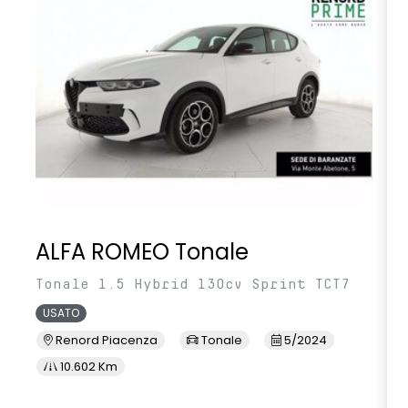
smartphone replication wireless compatibile con Android
Auto™ / Apple CarPlay™
volante multifunzione in TEP
ALFA ROMEO Tonale
Tonale 1.5 Hybrid 130cv Sprint TCT7
USATO
Renord Piacenza
Tonale
5/2024
10.602 Km