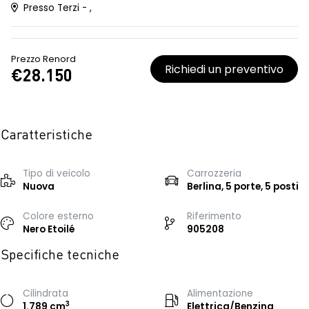
Presso Terzi - ,
Prezzo Renord
Richiedi un preventivo
€28.150
Caratteristiche
Tipo di veicolo
Carrozzeria
Nuova
Berlina, 5 porte, 5 posti
Colore esterno
Riferimento
Nero Etoilé
905208
Specifiche tecniche
Cilindrata
Alimentazione
3
1.789 cm
Elettrica/Benzina