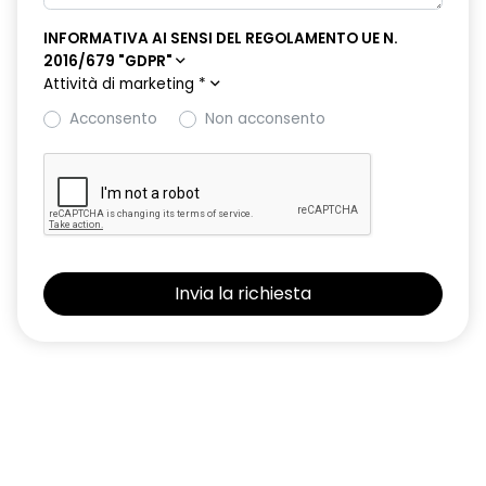
INFORMATIVA AI SENSI DEL REGOLAMENTO UE N.
retrovisori esterni elettrici riscaldabili e ripiegabili
2016/679 "GDPR"
elettricamente
Attività di marketing
*
retrovisori esterni in tinta tetto
Acconsento
Non acconsento
sellerie in tessuto 100% riciclato, jacquard di raso nero
goffrato, TEP e cuciture rosse
shark antenna
sistema di controllo della pressione pneumatici indiretto
sistema di frenata d'emergenza attiva con riconoscimento
pedoni, ciclisti e incroci
sistema di rilevamento stato di vigilanza del conducente
sistema multimediale operR link 10,1''con Google integrato,
navigazione, Arkamys Auditorium audio
smartphone replication wireless compatibile con Android
Auto™ / Apple CarPlay™