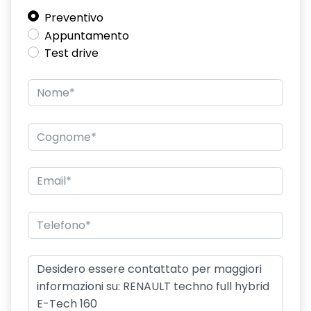
Preventivo
freno di stazionamento elettrico con funzione Auto-Hold
Appuntamento
hands-free card per apertura/chiusura porte e avviamento
Test drive
motore
HAR02
intelligent speed assist assistenza al superamento dei limiti
di velocità
lunotto posteriore con funzione sbrinamento
Manutenzione Connessa, incluso per 8 anni
multi-sense a 4 modalità
Pack standard connectivity, tramite app my rnlt
portellone posteriore manuale
privacy glass
retrovisore interno elettrocromico frameless