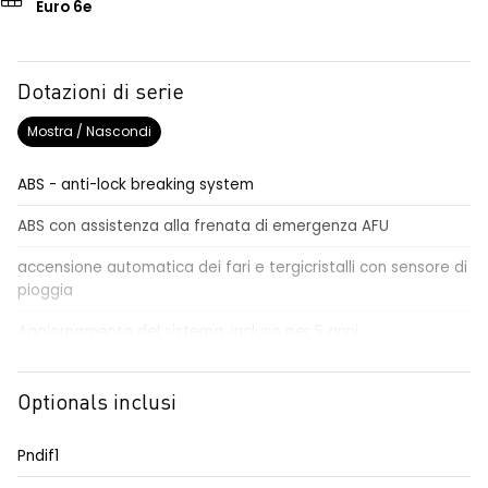
Euro 6e
Dotazioni di serie
Mostra / Nascondi
ABS - anti-lock breaking system
ABS con assistenza alla frenata di emergenza AFU
accensione automatica dei fari e tergicristalli con sensore di
pioggia
Aggiornamento del sistema, incluso per 5 anni
airbag centrale, airbag laterali e a tendina anteriori e
posteriori
Optionals inclusi
airbag frontale conducente e passeggero
Pndif1
alzacristalli anteriori elettrici impulsionali