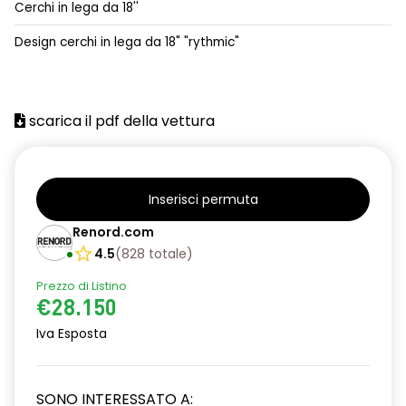
Cerchi in lega da 18''
alzacristalli posteriori elettrici impulsionali
Design cerchi in lega da 18" "rythmic"
assistenza alla partenza in salita
climatizzatore automatico
scarica il pdf della vettura
commutazione automatica abbaglianti/ anabbaglianti
consolle centrale con vano portaoggetti + bracciolo
distance warning avviso distanza di sicurezza
Inserisci permuta
Renord.com
driver display 10''
4.5
(
828
totale
)
eCall funzionalità soggetta a copertura di rete;
compatibilità 2G/3G o 4G/5G a seconda del veicolo
Prezzo di Listino
€28.150
emergency lane keep assist assistenza d'emergenza al
Iva Esposta
mantenimento della corsia
fari full LED adaptative vision, con funzione fendinebbia
integrata
SONO INTERESSATO A: