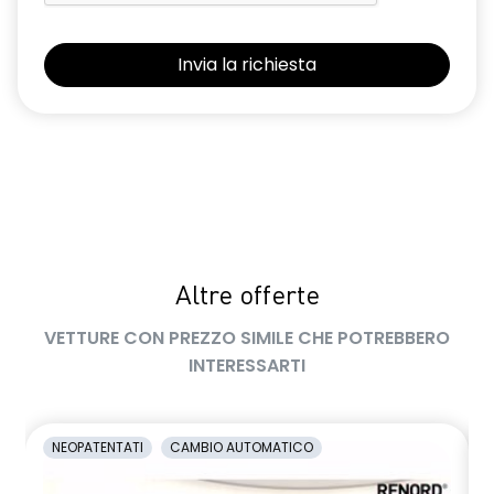
retrovisori esterni elettrici riscaldabili e ripiegabili
elettricamente
retrovisori esterni in tinta tetto
sellerie in tessuto 100% riciclato, jacquard di raso nero
goffrato, TEP e cuciture rosse
shark antenna
sistema di controllo della pressione pneumatici indiretto
Altre offerte
sistema di frenata d'emergenza attiva con riconoscimento
pedoni, ciclisti e incroci
VETTURE CON PREZZO SIMILE CHE POTREBBERO
sistema di rilevamento stato di vigilanza del conducente
INTERESSARTI
sistema multimediale operR link 10,1''con Google integrato,
navigazione, Arkamys Auditorium audio
NEOPATENTATI
CAMBIO AUTOMATICO
smartphone replication wireless compatibile con Android
Auto™ / Apple CarPlay™