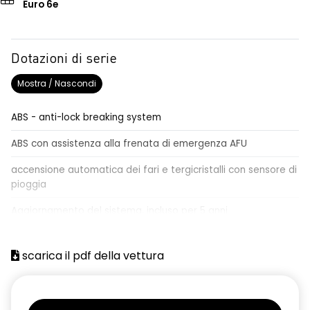
Euro 6e
Dotazioni di serie
Mostra / Nascondi
ABS - anti-lock breaking system
ABS con assistenza alla frenata di emergenza AFU
accensione automatica dei fari e tergicristalli con sensore di
pioggia
Aggiornamento del sistema, incluso per 5 anni
airbag centrale, airbag laterali e a tendina anteriori e
posteriori
scarica il pdf della vettura
airbag frontale conducente e passeggero
alzacristalli anteriori elettrici impulsionali