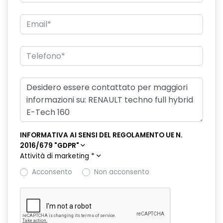
freno di stazionamento elettrico con funzione Auto-Hold
hands-free card per apertura/chiusura porte e avviamento
motore
HAR02
intelligent speed assist assistenza al superamento dei limiti
di velocità
lunotto posteriore con funzione sbrinamento
Manutenzione Connessa, incluso per 8 anni
INFORMATIVA AI SENSI DEL REGOLAMENTO UE N.
2016/679 "GDPR"
multi-sense a 4 modalità
Attività di marketing
*
Pack standard connectivity, tramite app my rnlt
Acconsento
Non acconsento
portellone posteriore manuale
privacy glass
retrovisore interno elettrocromico frameless