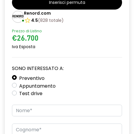
Inserisci permuta
alzacristalli posteriori elettrici impulsionali
Renord.com
assistenza alla partenza in salita
4.5
(
828
totale
)
Prezzo di Listino
climatizzatore automatico
€26.700
commutazione automatica abbaglianti/ anabbaglianti
Iva Esposta
consolle centrale con vano portaoggetti + bracciolo
distance warning avviso distanza di sicurezza
SONO INTERESSATO A:
driver display 10''
Preventivo
Appuntamento
eCall funzionalità soggetta a copertura di rete;
Test drive
compatibilità 2G/3G o 4G/5G a seconda del veicolo
emergency lane keep assist assistenza d'emergenza al
mantenimento della corsia
fari full LED adaptative vision, con funzione fendinebbia
integrata