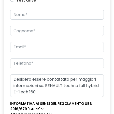
Test drive
freno di stazionamento elettrico con funzione Auto-Hold
hands-free card per apertura/chiusura porte e avviamento
motore
HAR02
intelligent speed assist assistenza al superamento dei limiti
di velocità
lunotto posteriore con funzione sbrinamento
Manutenzione Connessa, incluso per 8 anni
multi-sense a 4 modalità
Pack standard connectivity, tramite app my rnlt
portellone posteriore manuale
INFORMATIVA AI SENSI DEL REGOLAMENTO UE N.
privacy glass
2016/679 "GDPR"
retrovisore interno elettrocromico frameless