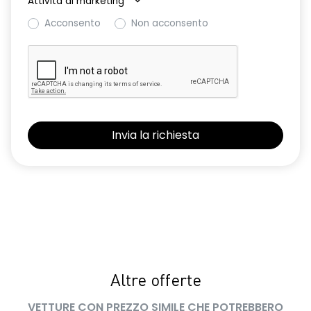
Attività di marketing
*
Acconsento
Non acconsento
retrovisori esterni elettrici riscaldabili e ripiegabili
elettricamente
retrovisori esterni in tinta tetto
sellerie in tessuto 100% riciclato, jacquard di raso nero
goffrato, TEP e cuciture rosse
shark antenna
sistema di controllo della pressione pneumatici indiretto
sistema di frenata d'emergenza attiva con riconoscimento
pedoni, ciclisti e incroci
sistema di rilevamento stato di vigilanza del conducente
sistema multimediale operR link 10,1''con Google integrato,
navigazione, Arkamys Auditorium audio
Altre offerte
smartphone replication wireless compatibile con Android
VETTURE CON PREZZO SIMILE CHE POTREBBERO
Auto™ / Apple CarPlay™