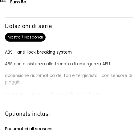
Euro 6e
Dotazioni di serie
Mostra / Nascondi
ABS - anti-lock breaking system
ABS con assistenza alla frenata di emergenza AFU
accensione automatica dei fari e tergicristalli con sensore di
pioggia
Aggiornamento del sistema, incluso per 5 anni
airbag centrale, airbag laterali e a tendina anteriori e
posteriori
Optionals inclusi
airbag frontale conducente e passeggero
Pneumatici all seasons
alzacristalli anteriori elettrici impulsionali