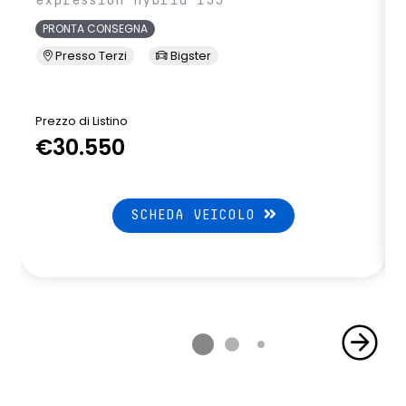
expression hybrid 155
PRONTA CONSEGNA
Presso Terzi
Bigster
Prezzo di Listino
P
€30.550
SCHEDA VEICOLO