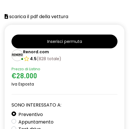
alzacristalli posteriori elettrici impulsionali
scarica il pdf della vettura
assistenza alla partenza in salita
climatizzatore automatico
commutazione automatica abbaglianti/ anabbaglianti
Inserisci permuta
Renord.com
consolle centrale con vano portaoggetti + bracciolo
4.5
(
828
totale
)
distance warning avviso distanza di sicurezza
Prezzo di Listino
driver display 10''
€28.000
Iva Esposta
eCall funzionalità soggetta a copertura di rete;
compatibilità 2G/3G o 4G/5G a seconda del veicolo
emergency lane keep assist assistenza d'emergenza al
SONO INTERESSATO A:
mantenimento della corsia
Preventivo
fari full LED adaptative vision, con funzione fendinebbia
Appuntamento
integrata