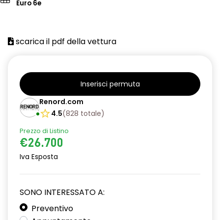
Euro 6e
scarica il pdf della vettura
Inserisci permuta
Renord.com
4.5
(
828
totale
)
Prezzo di Listino
€26.700
Iva Esposta
SONO INTERESSATO A:
Preventivo