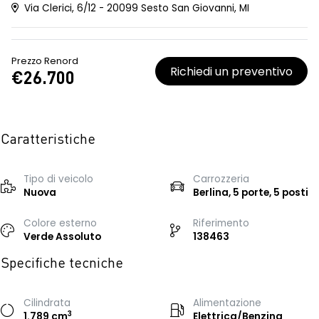
Via Clerici, 6/12 - 20099 Sesto San Giovanni, MI
Prezzo Renord
Richiedi un preventivo
€26.700
Caratteristiche
Tipo di veicolo
Carrozzeria
Nuova
Berlina, 5 porte, 5 posti
Colore esterno
Riferimento
Verde Assoluto
138463
Specifiche tecniche
Cilindrata
Alimentazione
3
1.789 cm
Elettrica/Benzina