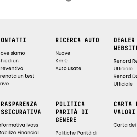
CONTATTI
RICERCA AUTO
DEALER
WEBSIT
ove siamo
Nuove
hiedi un
Km 0
Renord R
reventivo
Auto usate
Ufficiale
renota un test
Renord D
rive
Ufficiale
TRASPARENZA
POLITICA
CARTA 
ASSICURATIVA
PARITÀ DI
VALORI
GENERE
nformativa Ivass
Carta dei 
obilize Financial
Politiche Parità di