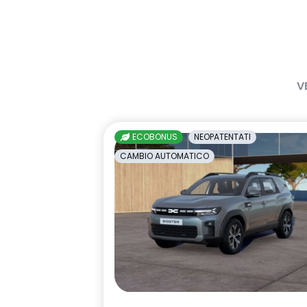
lunotto posteriore con funzione
Manutenzione
sbrinamento
per 8 anni
Pack standard connectivity,
portellone p
tramite app my rnlt
V
retrovisore interno
retrovisori es
elettrocromico frameless
riscaldabili e 
elettricamen
ECOBONUS
NEOPATENTATI
sellerie in tessuto 100% riciclato,
shark anten
CAMBIO AUTOMATICO
jacquard di raso nero goffrato,
TEP e cuciture rosse
sistema di frenata d'emergenza
sistema di ri
attiva con riconoscimento
vigilanza de
pedoni, ciclisti e incroci
smartphone replication wireless
volante multi
compatibile con Android Auto™ /
Apple CarPlay™