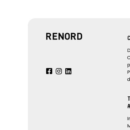
D
C
p
P
d
I
M