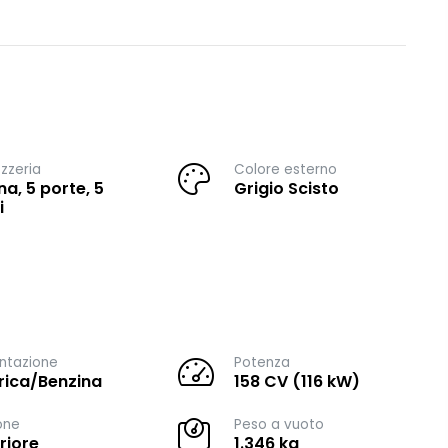
zzeria
Colore esterno
na, 5 porte, 5
Grigio Scisto
i
ntazione
Potenza
trica/Benzina
158 CV (116 kW)
one
Peso a vuoto
riore
1.346 kg