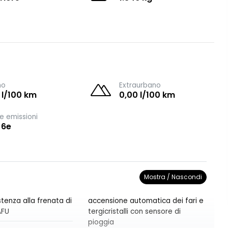
no
Extraurbano
 l/100 km
0,00 l/100 km
e emissioni
 6e
Mostra / Nascondi
tenza alla frenata di
accensione automatica dei fari e
AFU
tergicristalli con sensore di
pioggia