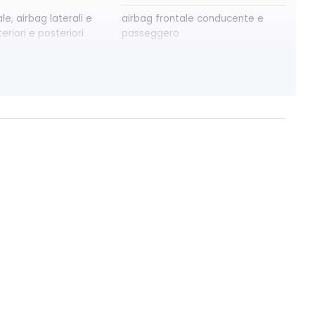
le, airbag laterali e
airbag frontale conducente e
eriori e posteriori
passeggero
osteriori elettrici
assistenza alla partenza in salita
e automatica
consolle centrale con vano
 anabbaglianti
portaoggetti + bracciolo
 10''
eCall funzionalità soggetta a
copertura di rete; compatibilità
2G/3G o 4G/5G a seconda del
veicolo
adaptative vision, con
freno di stazionamento elettrico
dinebbia integrata
con funzione Auto-Hold
intelligent speed assist
assistenza al superamento dei
limiti di velocità