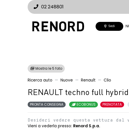
02 248801
N
Sedi
Mostra le 5 foto
Ricerca auto
Nuove
Renault
Clio
RENAULT techno full hybrid
PRONTA CONSEGNA
ECOBONUS
PRENOTATA
Desideri vedere questa vettura dal 
Vieni a vederla presso:
Renord S.p.a.