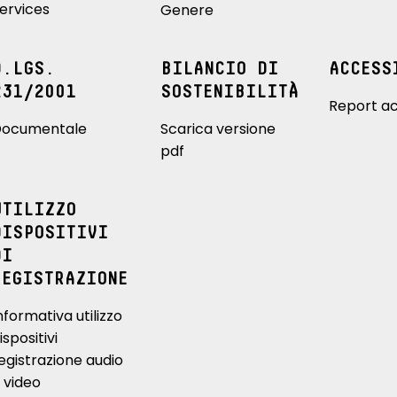
ervices
Genere
D.LGS.
BILANCIO DI
ACCESS
231/2001
SOSTENIBILITÀ
Report ac
ocumentale
Scarica versione
pdf
UTILIZZO
DISPOSITIVI
DI
REGISTRAZIONE
nformativa utilizzo
ispositivi
egistrazione audio
 video