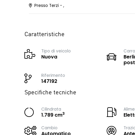
Presso Terzi - ,
Caratteristiche
Tipo di veicolo
Carro
Nuova
Berli
post
Riferimento
147192
Specifiche tecniche
Cilindrata
Alime
3
1.789 cm
Elet
Cambio
Trazi
Automatico
Ante