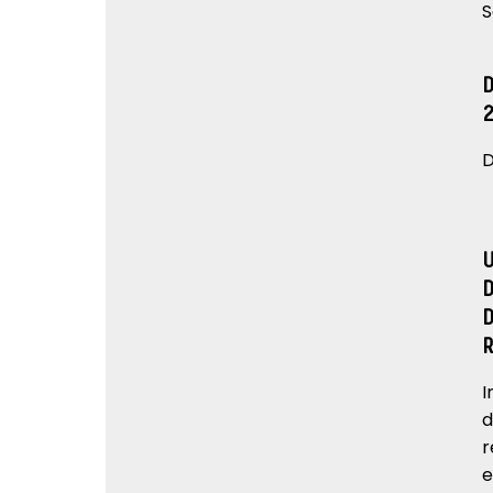
S
D
I
d
r
e