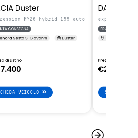
CIA Duster
DACIA Dus
ression MY26 hybrid 155 auto
expression MY
ONTA CONSEGNA
PRONTA CONSEGNA
enord Sesto S. Giovanni
Duster
Renord Sesto S. 
o di Listino
Prezzo di Listino
7.400
€27.550
SCHEDA VEICOLO
SCHEDA VEI