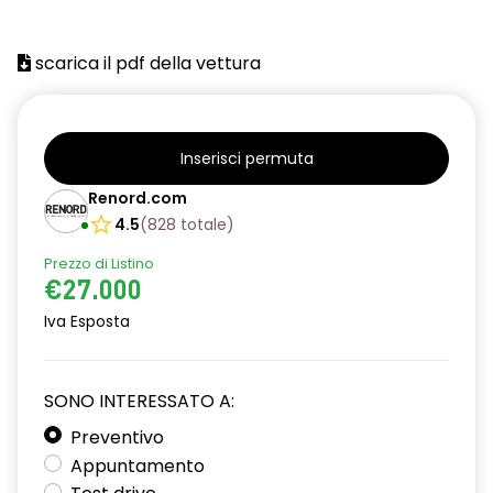
alzacristalli posteriori elettrici impulsionali
scarica il pdf della vettura
assistenza alla partenza in salita
climatizzatore automatico
commutazione automatica abbaglianti/ anabbaglianti
Inserisci permuta
Renord.com
consolle centrale con vano portaoggetti + bracciolo
4.5
(
828
totale
)
distance warning avviso distanza di sicurezza
Prezzo di Listino
driver display 10''
€27.000
Iva Esposta
eCall funzionalità soggetta a copertura di rete;
compatibilità 2G/3G o 4G/5G a seconda del veicolo
emergency lane keep assist assistenza d'emergenza al
SONO INTERESSATO A:
mantenimento della corsia
Preventivo
fari full LED adaptative vision, con funzione fendinebbia
Appuntamento
integrata