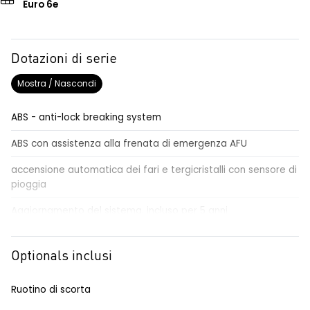
Euro 6e
Dotazioni di serie
Mostra / Nascondi
ABS - anti-lock breaking system
ABS con assistenza alla frenata di emergenza AFU
accensione automatica dei fari e tergicristalli con sensore di
pioggia
Aggiornamento del sistema, incluso per 5 anni
airbag centrale, airbag laterali e a tendina anteriori e
posteriori
Optionals inclusi
airbag frontale conducente e passeggero
Ruotino di scorta
alzacristalli anteriori elettrici impulsionali