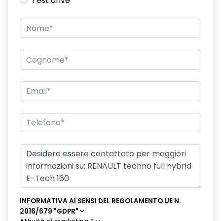
Test drive
freno di stazionamento elettrico con funzione Auto-Hold
hands-free card per apertura/chiusura porte e avviamento
motore
HAR02
intelligent speed assist assistenza al superamento dei limiti
di velocità
lunotto posteriore con funzione sbrinamento
Manutenzione Connessa, incluso per 8 anni
multi-sense a 4 modalità
Pack standard connectivity, tramite app my rnlt
portellone posteriore manuale
INFORMATIVA AI SENSI DEL REGOLAMENTO UE N.
privacy glass
2016/679 "GDPR"
retrovisore interno elettrocromico frameless