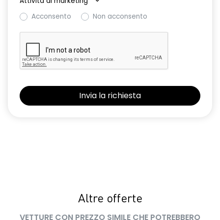
Attività di marketing
*
Acconsento
Non acconsento
retrovisori esterni elettrici riscaldabili e ripiegabili
elettricamente
retrovisori esterni in tinta tetto
sellerie in tessuto 100% riciclato, jacquard di raso nero
goffrato, TEP e cuciture rosse
shark antenna
sistema di controllo della pressione pneumatici indiretto
sistema di frenata d'emergenza attiva con riconoscimento
pedoni, ciclisti e incroci
sistema di rilevamento stato di vigilanza del conducente
sistema multimediale operR link 10,1''con Google integrato,
navigazione, Arkamys Auditorium audio
Altre offerte
smartphone replication wireless compatibile con Android
VETTURE CON PREZZO SIMILE CHE POTREBBERO
Auto™ / Apple CarPlay™