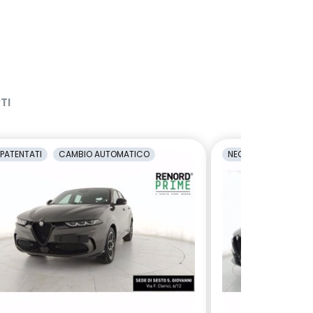
TI
PATENTATI
CAMBIO AUTOMATICO
NEOPATENTATI
C