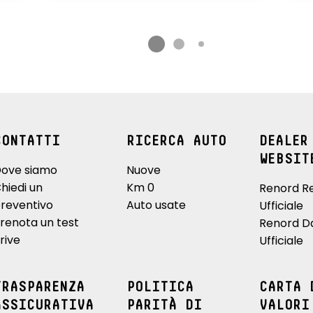
CONTATTI
RICERCA AUTO
DEALER
WEBSIT
ove siamo
Nuove
hiedi un
Km 0
Renord R
reventivo
Auto usate
Ufficiale
renota un test
Renord D
rive
Ufficiale
TRASPARENZA
POLITICA
CARTA 
ASSICURATIVA
PARITÀ DI
VALORI