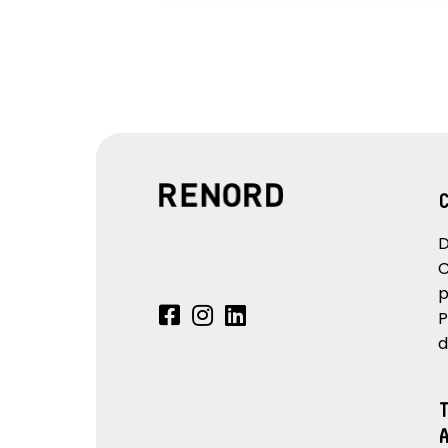
D
C
p
P
d