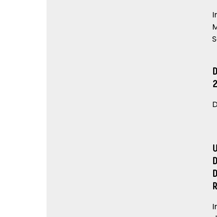
I
M
S
D
I