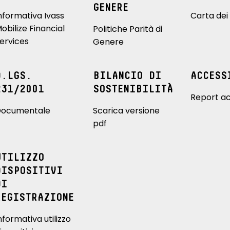
GENERE
nformativa Ivass
Carta dei 
obilize Financial
Politiche Parità di
ervices
Genere
D.LGS.
BILANCIO DI
ACCESS
231/2001
SOSTENIBILITÀ
Report ac
ocumentale
Scarica versione
pdf
UTILIZZO
DISPOSITIVI
DI
REGISTRAZIONE
nformativa utilizzo