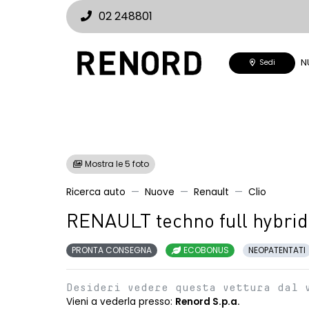
02 248801
N
Sedi
Mostra le 5 foto
Ricerca auto
Nuove
Renault
Clio
RENAULT techno full hybrid
PRONTA CONSEGNA
ECOBONUS
NEOPATENTATI
Desideri vedere questa vettura dal 
Vieni a vederla presso:
Renord S.p.a.