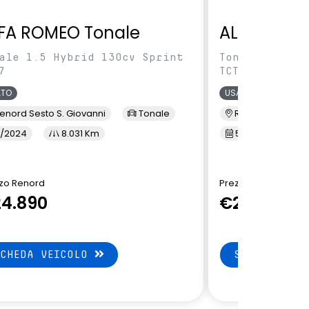
FA ROMEO Tonale
ALFA ROME
ale 1.5 Hybrid 130cv Sprint
Tonale 1.5 Hy
7
TCT7
ATO
USATO
enord Sesto S. Giovanni
Tonale
Renord Baranza
/2024
8.031 Km
5/2024
1
zo Renord
Prezzo Renord
4.890
€24.890
SCHEDA VEICOLO
SCHEDA VEI