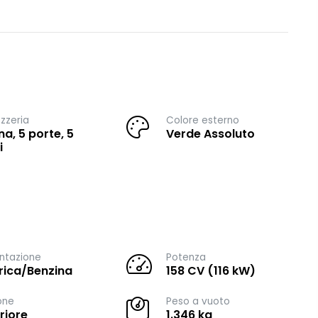
zzeria
Colore esterno
na, 5 porte, 5
Verde Assoluto
i
ntazione
Potenza
trica/Benzina
158 CV (116 kW)
one
Peso a vuoto
riore
1.346 kg