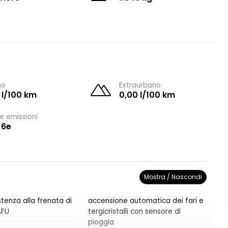
no
Extraurbano
 l/100 km
0,00 l/100 km
e emissioni
 6e
Mostra / Nascondi
tenza alla frenata di
accensione automatica dei fari e
AFU
tergicristalli con sensore di
pioggia