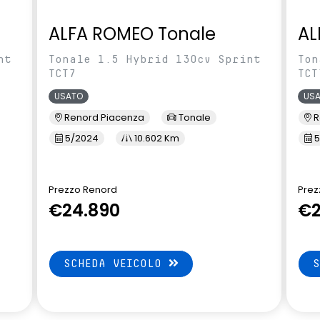
ALFA ROMEO Tonale
AL
nt
Tonale 1.5 Hybrid 130cv Sprint
Ton
TCT7
TCT
USATO
US
Renord Piacenza
Tonale
R
5/2024
10.602 Km
5
Prezzo Renord
Prez
€24.890
€2
SCHEDA VEICOLO