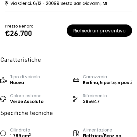
Via Clerici, 6/12 - 20099 Sesto San Giovanni, MI
Prezzo Renord
Richiedi un preventivo
€26.700
Caratteristiche
Tipo di veicolo
Carrozzeria
Nuova
Berlina, 5 porte, 5 posti
Colore esterno
Riferimento
Verde Assoluto
365647
Specifiche tecniche
Cilindrata
Alimentazione
3
1.789 cm
Elettrica/Benzina