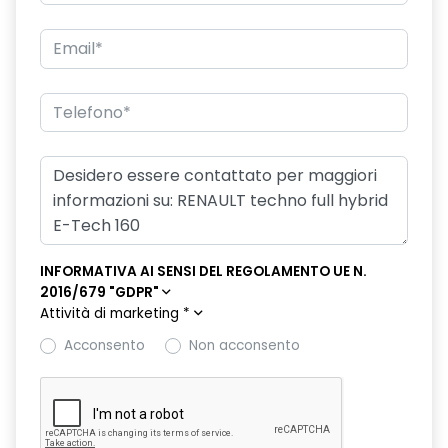
freno di stazionamento elettrico con funzione Auto-Hold
hands-free card per apertura/chiusura porte e avviamento
motore
HAR02
intelligent speed assist assistenza al superamento dei limiti
di velocità
lunotto posteriore con funzione sbrinamento
Manutenzione Connessa, incluso per 8 anni
INFORMATIVA AI SENSI DEL REGOLAMENTO UE N.
2016/679 "GDPR"
multi-sense a 4 modalità
Attività di marketing
*
Pack standard connectivity, tramite app my rnlt
Acconsento
Non acconsento
portellone posteriore manuale
privacy glass
retrovisore interno elettrocromico frameless