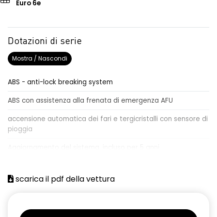
Euro 6e
Dotazioni di serie
Mostra / Nascondi
ABS - anti-lock breaking system
ABS con assistenza alla frenata di emergenza AFU
accensione automatica dei fari e tergicristalli con sensore di
pioggia
Aggiornamento del sistema, incluso per 5 anni
airbag centrale, airbag laterali e a tendina anteriori e
posteriori
scarica il pdf della vettura
airbag frontale conducente e passeggero
alzacristalli anteriori elettrici impulsionali