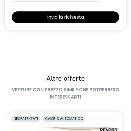
retrovisori esterni elettrici riscaldabili e ripiegabili
elettricamente
retrovisori esterni in tinta tetto
sellerie in tessuto 100% riciclato, jacquard di raso nero
goffrato, TEP e cuciture rosse
shark antenna
sistema di controllo della pressione pneumatici indiretto
Altre offerte
sistema di frenata d'emergenza attiva con riconoscimento
pedoni, ciclisti e incroci
VETTURE CON PREZZO SIMILE CHE POTREBBERO
sistema di rilevamento stato di vigilanza del conducente
INTERESSARTI
sistema multimediale operR link 10,1''con Google integrato,
navigazione, Arkamys Auditorium audio
NEOPATENTATI
CAMBIO AUTOMATICO
smartphone replication wireless compatibile con Android
Auto™ / Apple CarPlay™