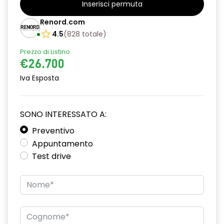
Inserisci permuta
alzacristalli posteriori elettrici impulsionali
Renord.com
assistenza alla partenza in salita
4.5
(
828
totale
)
Prezzo di Listino
climatizzatore automatico
€26.700
commutazione automatica abbaglianti/ anabbaglianti
Iva Esposta
consolle centrale con vano portaoggetti + bracciolo
distance warning avviso distanza di sicurezza
SONO INTERESSATO A:
driver display 10''
Preventivo
Appuntamento
eCall funzionalità soggetta a copertura di rete;
Test drive
compatibilità 2G/3G o 4G/5G a seconda del veicolo
emergency lane keep assist assistenza d'emergenza al
mantenimento della corsia
fari full LED adaptative vision, con funzione fendinebbia
integrata