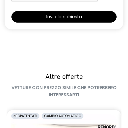
retrovisori esterni elettrici riscaldabili e ripiegabili
elettricamente
retrovisori esterni in tinta tetto
sellerie in tessuto 100% riciclato, jacquard di raso nero
goffrato, TEP e cuciture rosse
shark antenna
sistema di controllo della pressione pneumatici indiretto
Altre offerte
sistema di frenata d'emergenza attiva con riconoscimento
pedoni, ciclisti e incroci
VETTURE CON PREZZO SIMILE CHE POTREBBERO
sistema di rilevamento stato di vigilanza del conducente
INTERESSARTI
sistema multimediale operR link 10,1''con Google integrato,
navigazione, Arkamys Auditorium audio
NEOPATENTATI
CAMBIO AUTOMATICO
smartphone replication wireless compatibile con Android
Auto™ / Apple CarPlay™