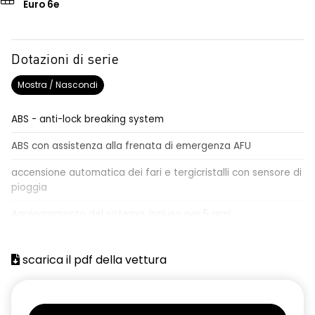
Euro 6e
Dotazioni di serie
Mostra / Nascondi
ABS - anti-lock breaking system
ABS con assistenza alla frenata di emergenza AFU
accensione automatica dei fari e tergicristalli con sensore di
pioggia
Aggiornamento del sistema, incluso per 5 anni
airbag centrale, airbag laterali e a tendina anteriori e
posteriori
scarica il pdf della vettura
airbag frontale conducente e passeggero
alzacristalli anteriori elettrici impulsionali