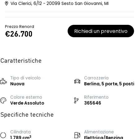
Via Clerici, 6/12 - 20099 Sesto San Giovanni, MI
Prezzo Renord
Richiedi un preventivo
€26.700
Caratteristiche
Tipo di veicolo
Carrozzeria
Nuova
Berlina, 5 porte, 5 posti
Colore esterno
Riferimento
Verde Assoluto
365646
Specifiche tecniche
Cilindrata
Alimentazione
3
1.789 cm
Elettrica/Benzina