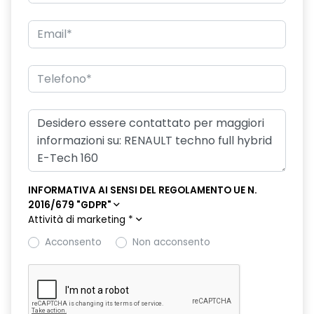
freno di stazionamento elettrico con funzione Auto-Hold
hands-free card per apertura/chiusura porte e avviamento
motore
HAR02
intelligent speed assist assistenza al superamento dei limiti
di velocità
lunotto posteriore con funzione sbrinamento
Manutenzione Connessa, incluso per 8 anni
INFORMATIVA AI SENSI DEL REGOLAMENTO UE N.
2016/679 "GDPR"
multi-sense a 4 modalità
Attività di marketing
*
Pack standard connectivity, tramite app my rnlt
Acconsento
Non acconsento
portellone posteriore manuale
privacy glass
retrovisore interno elettrocromico frameless