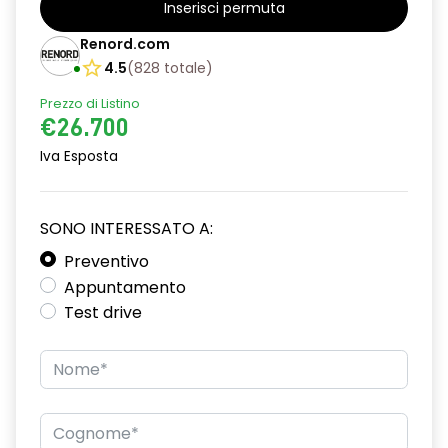
Inserisci permuta
alzacristalli posteriori elettrici impulsionali
Renord.com
assistenza alla partenza in salita
4.5
(
828
totale
)
Prezzo di Listino
climatizzatore automatico
€26.700
commutazione automatica abbaglianti/ anabbaglianti
Iva Esposta
consolle centrale con vano portaoggetti + bracciolo
distance warning avviso distanza di sicurezza
SONO INTERESSATO A:
driver display 10''
Preventivo
Appuntamento
eCall funzionalità soggetta a copertura di rete;
Test drive
compatibilità 2G/3G o 4G/5G a seconda del veicolo
emergency lane keep assist assistenza d'emergenza al
mantenimento della corsia
fari full LED adaptative vision, con funzione fendinebbia
integrata