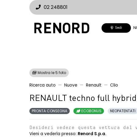
02 248801
N
Sedi
Mostra le 5 foto
Ricerca auto
Nuove
Renault
Clio
RENAULT techno full hybrid
PRONTA CONSEGNA
ECOBONUS
NEOPATENTATI
Desideri vedere questa vettura dal 
Vieni a vederla presso:
Renord S.p.a.