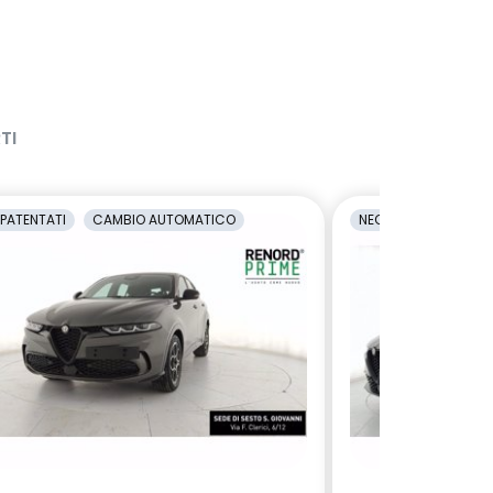
TI
PATENTATI
CAMBIO AUTOMATICO
NEOPATENTATI
C