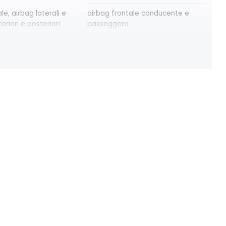
le, airbag laterali e
airbag frontale conducente e
eriori e posteriori
passeggero
osteriori elettrici
assistenza alla partenza in salita
e automatica
consolle centrale con vano
 anabbaglianti
portaoggetti + bracciolo
 10''
eCall funzionalità soggetta a
copertura di rete; compatibilità
2G/3G o 4G/5G a seconda del
veicolo
adaptative vision, con
freno di stazionamento elettrico
dinebbia integrata
con funzione Auto-Hold
intelligent speed assist
assistenza al superamento dei
limiti di velocità