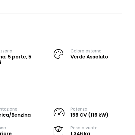
zzeria
Colore esterno
na, 5 porte, 5
Verde Assoluto
i
ntazione
Potenza
trica/Benzina
158 CV (116 kW)
one
Peso a vuoto
riore
1.346 kg