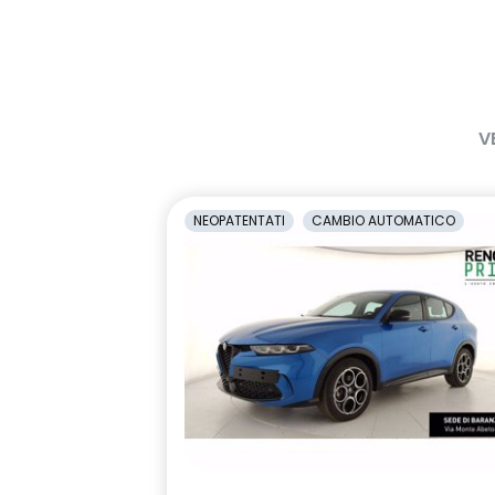
lunotto posteriore con funzione
Manutenzione
sbrinamento
per 8 anni
Pack standard connectivity,
portellone p
tramite app my rnlt
V
retrovisore interno
retrovisori es
elettrocromico frameless
riscaldabili e 
elettricamen
NEOPATENTATI
CAMBIO AUTOMATICO
sellerie in tessuto 100% riciclato,
shark anten
jacquard di raso nero goffrato,
TEP e cuciture rosse
sistema di frenata d'emergenza
sistema di ri
attiva con riconoscimento
vigilanza de
pedoni, ciclisti e incroci
smartphone replication wireless
volante multi
compatibile con Android Auto™ /
Apple CarPlay™