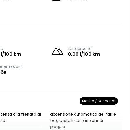
no
Extraurbano
 l/100 km
0,00 l/100 km
e emissioni
 6e
Mostra / Nascondi
tenza alla frenata di
accensione automatica dei fari e
AFU
tergicristalli con sensore di
pioggia