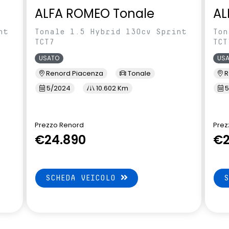
ALFA ROMEO Tonale
AL
nt
Tonale 1.5 Hybrid 130cv Sprint
Ton
TCT7
TCT
USATO
US
Renord Piacenza
Tonale
R
5/2024
10.602 Km
5
Prezzo Renord
Prez
€24.890
€2
SCHEDA VEICOLO