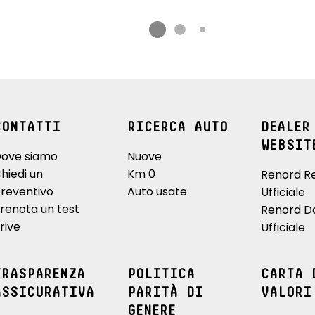
CONTATTI
RICERCA AUTO
DEALER
WEBSIT
ove siamo
Nuove
hiedi un
Km 0
Renord R
reventivo
Auto usate
Ufficiale
renota un test
Renord D
rive
Ufficiale
TRASPARENZA
POLITICA
CARTA 
ASSICURATIVA
PARITÀ DI
VALORI
GENERE