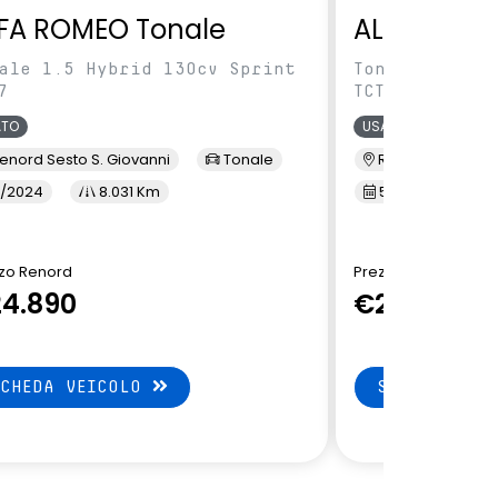
FA ROMEO Tonale
ALFA ROME
ale 1.5 Hybrid 130cv Sprint
Tonale 1.5 Hy
7
TCT7
ATO
USATO
enord Sesto S. Giovanni
Tonale
Renord Baranza
/2024
8.031 Km
5/2024
1
zo Renord
Prezzo Renord
4.890
€24.890
SCHEDA VEICOLO
SCHEDA VEI