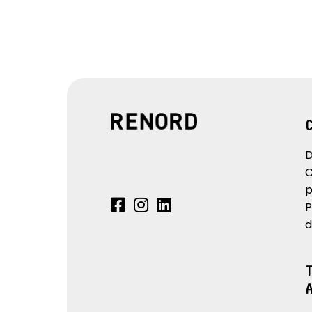
D
C
p
P
d