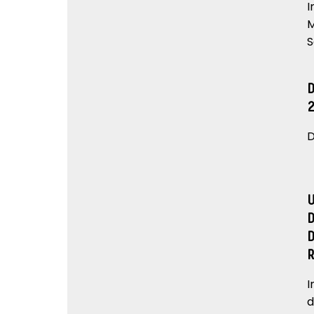
I
M
S
D
I
d