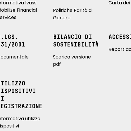
nformativa Ivass
Carta dei 
obilize Financial
Politiche Parità di
ervices
Genere
D.LGS.
BILANCIO DI
ACCESS
231/2001
SOSTENIBILITÀ
Report ac
ocumentale
Scarica versione
pdf
UTILIZZO
DISPOSITIVI
DI
REGISTRAZIONE
nformativa utilizzo
ispositivi