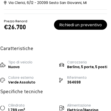
Via Clerici, 6/12 - 20099 Sesto San Giovanni, MI
Prezzo Renord
Richiedi un preventivo
€26.700
Caratteristiche
Tipo di veicolo
Carrozzeria
Nuova
Berlina, 5 porte, 5 posti
Colore esterno
Riferimento
Verde Assoluto
364698
Specifiche tecniche
Cilindrata
Alimentazione
3
1.789 cm
Elettrica/Benzina