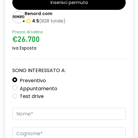
Inserisci permuta
alzacristalli posteriori elettrici impulsionali
Renord.com
assistenza alla partenza in salita
4.5
(
828
totale
)
Prezzo di Listino
climatizzatore automatico
€26.700
commutazione automatica abbaglianti/ anabbaglianti
Iva Esposta
consolle centrale con vano portaoggetti + bracciolo
distance warning avviso distanza di sicurezza
SONO INTERESSATO A:
driver display 10''
Preventivo
Appuntamento
eCall funzionalità soggetta a copertura di rete;
Test drive
compatibilità 2G/3G o 4G/5G a seconda del veicolo
emergency lane keep assist assistenza d'emergenza al
mantenimento della corsia
fari full LED adaptative vision, con funzione fendinebbia
integrata