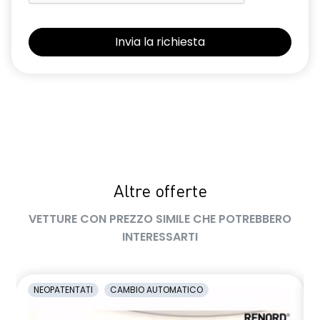
retrovisori esterni elettrici riscaldabili e ripiegabili
elettricamente
retrovisori esterni in tinta tetto
sellerie in tessuto 100% riciclato, jacquard di raso nero
goffrato, TEP e cuciture rosse
shark antenna
sistema di controllo della pressione pneumatici indiretto
Altre offerte
sistema di frenata d'emergenza attiva con riconoscimento
pedoni, ciclisti e incroci
VETTURE CON PREZZO SIMILE CHE POTREBBERO
sistema di rilevamento stato di vigilanza del conducente
INTERESSARTI
sistema multimediale operR link 10,1''con Google integrato,
navigazione, Arkamys Auditorium audio
NEOPATENTATI
CAMBIO AUTOMATICO
smartphone replication wireless compatibile con Android
Auto™ / Apple CarPlay™