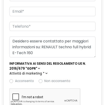
freno di stazionamento elettrico con funzione Auto-Hold
hands-free card per apertura/chiusura porte e avviamento
motore
HAR02
intelligent speed assist assistenza al superamento dei limiti
di velocità
lunotto posteriore con funzione sbrinamento
Manutenzione Connessa, incluso per 8 anni
INFORMATIVA AI SENSI DEL REGOLAMENTO UE N.
2016/679 "GDPR"
multi-sense a 4 modalità
Attività di marketing
*
Pack standard connectivity, tramite app my rnlt
Acconsento
Non acconsento
portellone posteriore manuale
privacy glass
retrovisore interno elettrocromico frameless