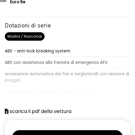
Euro 6e
Dotazioni di serie
Mostra / Nascondi
ABS - anti-lock breaking system
ABS con assistenza alla frenata di emergenza AFU
accensione automatica dei fari e tergicristalli con sensore di
pioggia
Aggiornamento del sistema, incluso per 5 anni
airbag centrale, airbag laterali e a tendina anteriori e
posteriori
scarica il pdf della vettura
airbag frontale conducente e passeggero
alzacristalli anteriori elettrici impulsionali